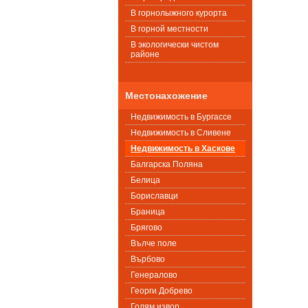
В горнолыжного курорта
В горной местности
В экологически чистом
районе
Местонахожение
Недвижимость в Бургассе
Недвижимость в Сливене
Недвижимость в Хаскове
Балгарска Поляна
Белица
Бориславци
Браница
Брягово
Вълче поле
Върбово
Генералово
Георги Добрево
Голям извор