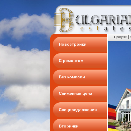
|
Продажи
Новостройки
С ремонтом
Без комисии
Сниженная цена
Спецпредложения
Вторички