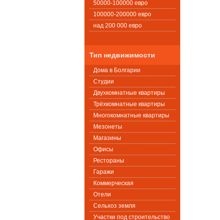
50000-100000 евро
100000-200000 евро
над 200 000 евро
Тип недвижимости
Дома в Болгарии
Студии
Двухкомнатные квартиры
Трёхкомнатные квартиры
Многокомнатные квартиры
Мезонеты
Магазины
Офисы
Рестораны
Гаражи
Коммерческая
Oтели
Сельхоз земля
Участки под строительство