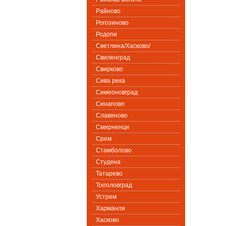
Райново
Рогозиново
Родопи
Светлина/Хасково/
Свиленград
Свирково
Сива река
Симеоновград
Синапово
Славяново
Смирненци
Срем
Стамболово
Студена
Татарево
Тополовград
Устрем
Харманли
Хасково