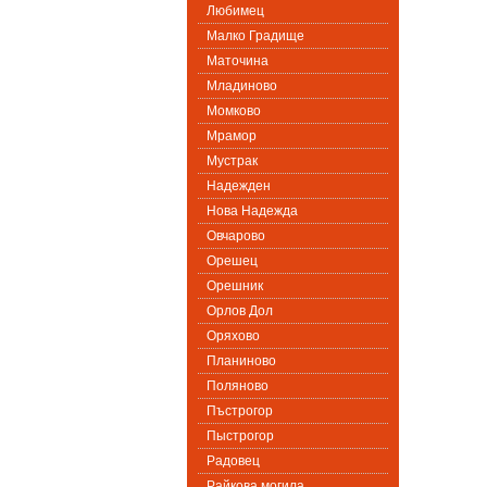
Любимец
Малко Градище
Маточина
Младиново
Момково
Мрамор
Мустрак
Надежден
Нова Надежда
Овчарово
Орешец
Орешник
Орлов Дол
Оряхово
Планиново
Поляново
Пъстрогор
Пыстрогор
Радовец
Райкова могила