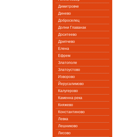
Димитровче
Динево
Доброселец
Долни Главанак
Доситеево
Дрипчево
Елена
Ефрем
Златополе
Златоустово
Изворово
Йерусалимово
Калугерово
Каменна река
Княжево
Константиново
Левка
Лешниково
Лисово