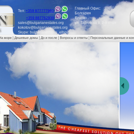
Главный Офис:
Тел:
+359 877777960
Болгария
+359 887762939
Елхово
sales@bulgarianestates.org
ул. Тарговска 8, 2-й етаж
kokotov@bulgarianestates.org
Skype: bulgarianestates_elhovo
|
|
|
|
На море
Дешевые домы
До и после
Вопросы и ответы
Персональные данные и ко