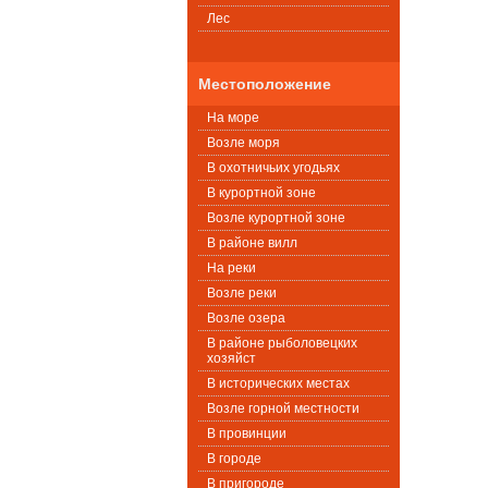
Лес
Местоположение
На море
Возле моря
В охотничьих угодьях
В курортной зоне
Возле курортной зоне
В районе вилл
На реки
Возле реки
Возле озера
В районе рыболовецких
хозяйст
В исторических местах
Возле горной местности
В провинции
В городе
В пригороде