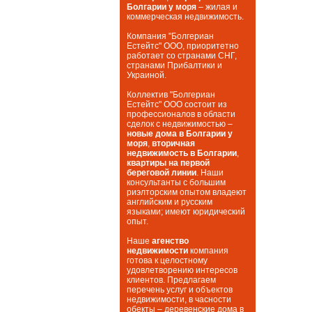
Болгарии у моря
– жилая и
коммерческая недвижимость.
Компания "Болгериан
Естейтс" ООО, приоритетно
работает со странами СНГ,
странами Прибалтики и
Украиной.
Коллектив "Болгериан
Естейтс" ООО состоит из
профессионалов в области
сделок с недвижимостью –
новые дома в Болгарии у
моря
,
вторичная
недвижимость в Болгарии
,
квартиры на первой
береговой линии
. Наши
консультанты с большим
риэлторским опытом владеют
английским и русским
языками; имеют юридический
опыт.
Наше
агенство
недвижимости
компания
готова к целостному
удовлетворению интересов
клиентов. Предлагаем
перечень услуг и объектов
недвижимости, в часности
обекты – деревенские дома в