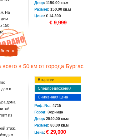
Двор
: 1150.00 кв.м
Размер
: 150.00 кв.м
.м. На
Цена
:
€ 14,300
 дом
€ 9,999
о 150
го
бнее »
всего в 50 км от города Бургас
Вторички
тво
Спецпредложения
 дом в
Сниженная цена
ура дома
Реф. No.
: 4715
плитой
Город
: Зорница
тоит из
Двор
: 2540.00 кв.м
Размер
: 80.00 кв.м
ой этаж,
€ 29,000
Цена
:
обходим