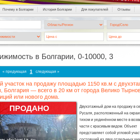
Почему в Болгарии
История Болгарии
Для покупателей
Oтзывы
ижимость в Болгарии, 0-10000, 3
1
« предующая
следующая »
й участок на продажу площадью 1150 кв.м с двухэта
, Болгария — всего в 20 км от города Велико Тырно
иций или нового дома.
ПРОДАНО
Двухэтажный дом на продажу в с
Русаля, расположенный на окраи
тихом и уединённом месте в воз
части с красивым видом. Объект
представляет собой угловой учас
состоящий из двух отдельных уча