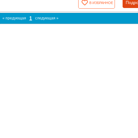
Подро
В ИЗБРАННОЕ
1
« предующая
следующая »