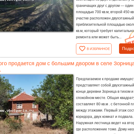
граничащих друг с другом — один
площадью 700 кв.м, второй 450 кв
участке расположен двухэтажный
приблизительной площадью окол
кв.м, который требует капитально
ремонта или может быть...
Подро
В ИЗБРАННОЕ
го продается дом с большим двором в селе Зорница 
.
Предлагаемое к продаже имущес
представляет собой двухэтажный
конце деревни Зорница в тихом и
спокойном месте. Общая квадрат
составляет 80 кв.м . с бетонной 
между этажами. Первый этаж сос
коридора, двух комнат и подвала.
Наружная лестница ведет на втор
где расположение тоже. Дому не