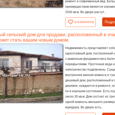
ремонт и современный вид. Бол
преимуществом является огромн
2540 кв.м. Во дворе растут...
Подро
В ИЗБРАННОЕ
й сельский дом для продажи, расположенный в оч
ожет стать вашим новым домом.
Недвижимость представляет соб
одноэтажный дом, построенный 
с каменным фундаментом и бал
перекрытиями. Проточная вода и
электричество подключены. Суще
внутренняя ванная комната и туа
дешевый дом, расположенный в 
деревни, нуждается в ремонте, н
он в хорошем состоянии. Есть по
около 30 кв.м. Дом состоит из тре
одной комнаты меньшего размер
коридора. Во дворе есть...