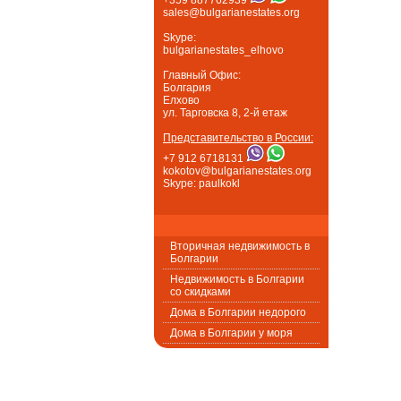
sales@bulgarianestates.org
Skype:
bulgarianestates_elhovo
Главный Офис:
Болгария
Елхово
ул. Тарговска 8, 2-й етаж
Представительство в России:
+7 912 6718131
kokotov@bulgarianestates.org
Skype: paulkokl
Вторичная недвижимость в
Болгарии
Недвижимость в Болгарии
со скидками
Дома в Болгарии недорого
Дома в Болгарии у моря