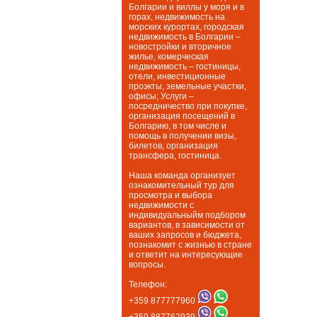
Болгарии и виллы у моря и в
горах, недвижимость на
морских курортах, городская
недвижимость в Болгарии –
новостройки и вторичное
жилье, комерческая
недвижимость – гостиницы,
отели, инвестиционные
проэкты, земельные участки,
офисы; Услуги –
посредничество при покупке,
организация посещений в
Болгарию, в том числе и
помощь в получении визы,
билетов, организация
трансфера, гостиница.
Наша команда организует
ознакомительный тур для
просмотра и выбора
недвижимости с
индивидуальныйм подбором
вариантов, в зависимости от
ваших запросов и бюджета,
познакомит с жизнью в стране
и ответит на интересующие
вопросы.
Телефон:
+359 877777960
+359 887762939