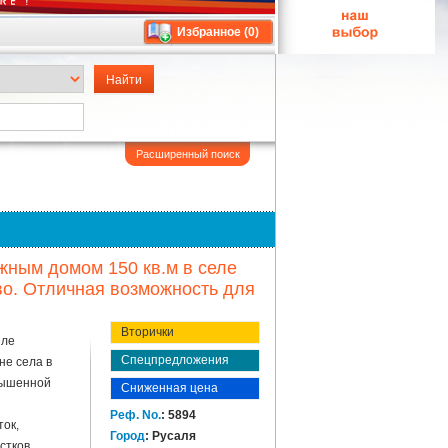
Избранное (
0
)
Расширенный поиск
жным домом 150 кв.м в селе
во. Отличная возможность для
Вторички
еле
Спецпредложения
не села в
вышенной
Сниженная цена
Реф. No.
: 5894
ток,
Город
: Русаля
стков,