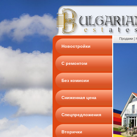
|
Продажи
Новостройки
С ремонтом
Без комисии
Сниженная цена
Спецпредложения
Вторички