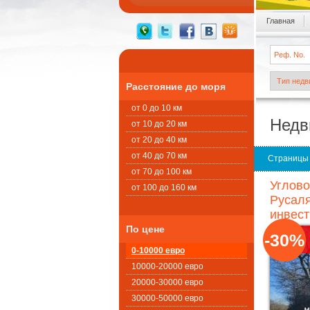
Главная
Расстояние до моря
от 0 до 10 км
Недв
от 10 до 20 км
от 20 до 40 км
от 40 до 70 км
Страницы
от 70 до 100 км
Углово
от 100 до 160 км
Русаля
инвест
По цене
-30%
0-10000 евро
10000-20000 евро
20000-30000 евро
30000-50000 евро