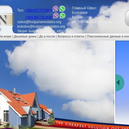
Главный Офис:
Тел:
+359 877777960
Болгария
+359 887762939
Елхово
sales@bulgarianestates.org
ул. Тарговска 8, 2-й етаж
kokotov@bulgarianestates.org
Skype: bulgarianestates_elhovo
|
|
|
|
На море
Дешевые домы
До и после
Вопросы и ответы
Персональные данные и ко