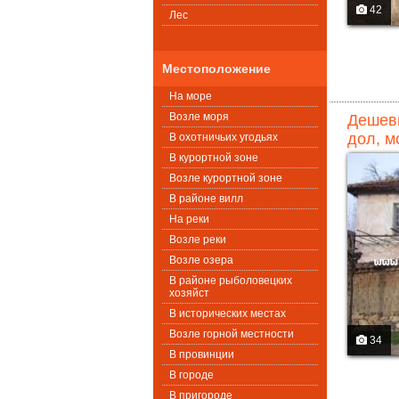
42
Лес
Местоположение
На море
Возле моря
Дешевы
дол, м
В охотничьих угодьях
В курортной зоне
Возле курортной зоне
В районе вилл
На реки
Возле реки
Возле озера
В районе рыболовецких
хозяйст
В исторических местах
Возле горной местности
34
В провинции
В городе
В пригороде