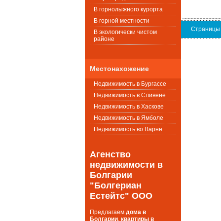
В горнолыжного курорта
В горной местности
Страницы
В экологически чистом
районе
Местонахожение
Недвижимость в Бургассе
Недвижимость в Сливене
Недвижимость в Хаскове
Недвижимость в Ямболе
Недвижимость во Варне
Агенство
недвижимости в
Болгарии
"Болгериан
Естейтс" ООО
Предлагаем
дома в
Болгарии
,
квартиры в