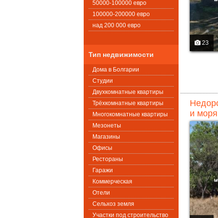
50000-100000 евро
100000-200000 евро
над 200 000 евро
23
Тип недвижимости
Дома в Болгарии
Студии
Двухкомнатные квартиры
Недоро
Трёхкомнатные квартиры
и моря
Многокомнатные квартиры
Мезонеты
Магазины
Офисы
Рестораны
Гаражи
Коммерческая
Oтели
Сельхоз земля
Участки под строительство