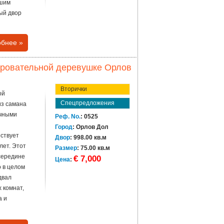
ьшим
ый двор
бнее »
аровательной деревушке Орлов
Вторички
ой
Спецпредложения
из самана
очными
Реф. No.
: 0525
Город
: Орлов Дол
ствует
Двор
: 998.00 кв.м
лет. Этот
Размер
: 75.00 кв.м
середине
€ 7,000
Цена
:
о в целом
двал
х комнат,
а и