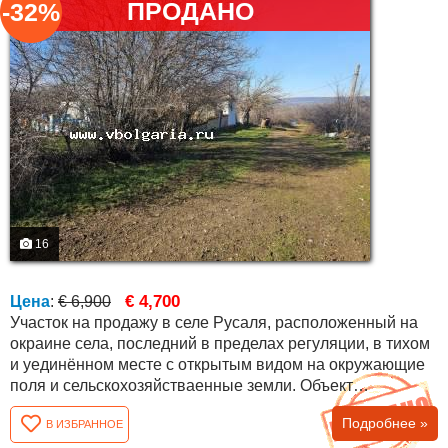
ПРОДАНО
-32%
16
€ 4,700
Цена
:
€ 6,900
Участок на продажу в селе Русаля, расположенный на
окраине села, последний в пределах регуляции, в тихом
и уединённом месте с открытым видом на окружающие
поля и сельскохозяйстваенные земли. Объект
представляет собой урегулированный земельный
Подробнее »
В ИЗБРАННОЕ
участок (УПИ) площадью 900 кв.м, подходящий для