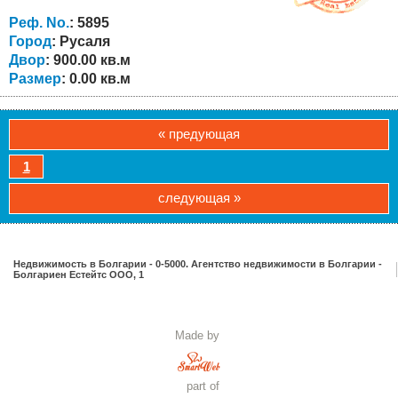
строительства жилого дома, дачи или инвестиции в
недвижимость в Болгарии. Село Русаля находится
Реф. No.
: 5895
примерно в 20 км от города Велико Тырново...
Город
: Русаля
Двор
: 900.00 кв.м
Размер
: 0.00 кв.м
« предующая
1
следующая »
Недвижимость в Болгарии - 0-5000. Агентство недвижимости в Болгарии -
Болгариен Естейтс ООО, 1
Made by
part of