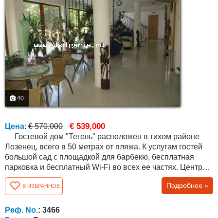
40
€ 539,000
Цена
:
€ 570,000
Гостевой дом "Тегель" расположен в тихом районе
Лозенец, всего в 50 метрах от пляжа. К услугам гостей
большой сад с площадкой для барбекю, бесплатная
парковка и бесплатный Wi-Fi во всех ее частях. Центр
деревни находится в 5 минутах ходьбы. Все комнаты в
Подробнее »
В ИЗБРАННОЕ
доме оснащены кондиционерами, кабельным
телевидением и холодильником. Кроме того, есть
балкон. Дом "Тегель" включает крытую зону отдыха в
Реф. No.
: 3466