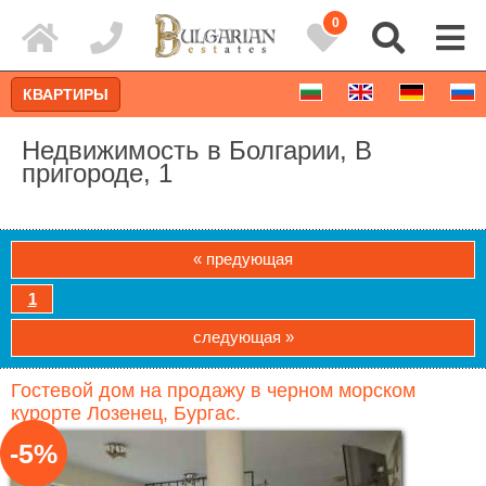
0
КВАРТИРЫ
Недвижимость в Болгарии, В
пригороде, 1
« предующая
1
следующая »
Гостевой дом на продажу в черном морском
Расширенный поиск
курорте Лозенец, Бургас.
-5%