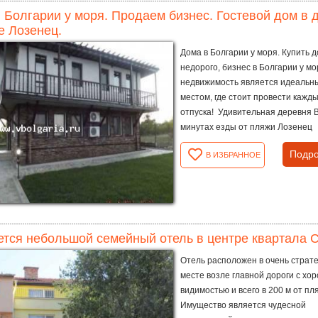
 Болгарии у моря. Продаем бизнес. Гостевой дом в д
е Лозенец.
Дома в Болгарии у моря. Купить 
недорого, бизнес в Болгарии у мо
недвижимость является идеальн
местом, где стоит провести кажд
отпуска! Удивительная деревня В
минутах езды от пляжи Лозенец
Подро
В ИЗБРАННОЕ
тся небольшой семейный отель в центре квартала С
Отель расположен в очень страт
месте возле главной дороги с хо
видимостью и всего в 200 м от пл
Имущество является чудесной