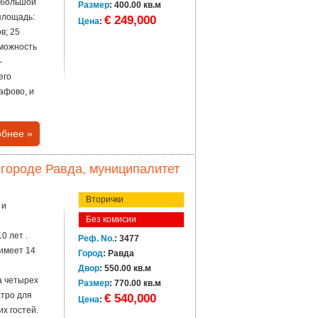
небольшой
Размер
: 400.00 кв.м
площадь:
€ 249,000
Цена
:
в; 25
зможность
-
его
афово, и
бнее »
городе Равда, муниципалитет
Вторички
 и
Без комисии
0 лет .
Реф. No.
: 3477
 имеет 14
Город
: Равда
Двор
: 550.00 кв.м
а четырех
Размер
: 770.00 кв.м
стро для
€ 540,000
Цена
:
их гостей.