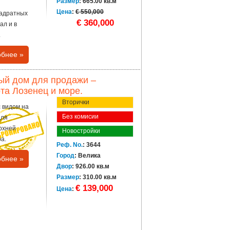
Размер
: 665.00 кв.м
Цена
:
€ 550,000
вадратных
€ 360,000
ал и в
.
бнее »
ный дом для продажи –
рта Лозенец и море.
Вторички
с видом на
Без комисии
для
рхней
Новостройки
а.
Реф. No.
: 3644
Город
: Велика
бнее »
Двор
: 926.00 кв.м
Размер
: 310.00 кв.м
€ 139,000
Цена
: