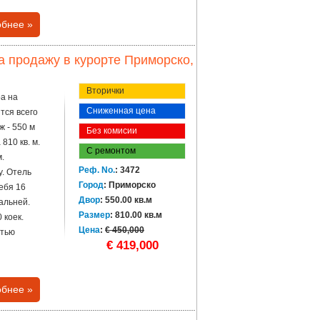
бнее »
а продажу в курорте Приморско,
Вторички
ра на
Сниженная цена
тся всего
ж - 550 м
Без комисии
810 кв. м.
С ремонтом
.
Реф. No.
: 3472
у. Отель
Город
: Приморско
ебя 16
Двор
: 550.00 кв.м
альней.
Размер
: 810.00 кв.м
 коек.
Цена
:
€ 450,000
стью
€ 419,000
бнее »