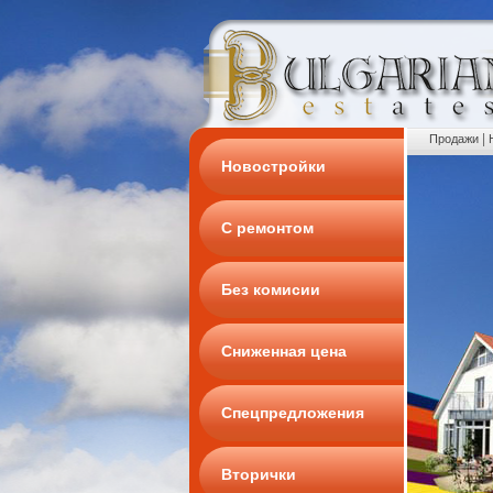
|
Продажи
Новостройки
С ремонтом
Без комисии
Сниженная цена
Спецпредложения
Вторички