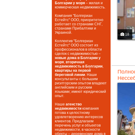
Болгарии у моря
– жилая и
коммерческая недвижимость.
Компания "Болгериан
Естейтс" ООО, приоритетно
работает со странами СНГ,
странами Прибалтики и
Украиной.
18
Коллектив "Болгериан
Естейтс" ООО состоит из
профессионалов в области
сделок с недвижимостью –
новые дома в Болгарии у
моря
,
вторичная
недвижимость в Болгарии
,
квартиры на первой
Полнос
береговой линии
. Наши
Нессеб
консультанты с большим
риэлторским опытом владеют
английским и русским
языками; имеют юридический
опыт.
Наше
агенство
недвижимости
компания
готова к целостному
удовлетворению интересов
клиентов. Предлагаем
перечень услуг и объектов
недвижимости, в часности
обекты – деревенские дома в