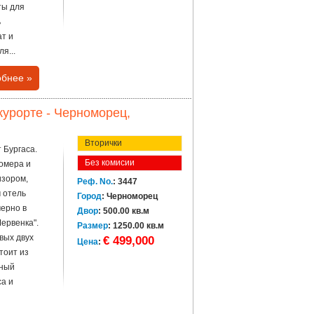
ты для
ь
ат и
я...
бнее »
курорте - Черноморец,
Вторички
т Бургаса.
Без комисии
омера и
изором,
Реф. No.
: 3447
 отель
Город
: Черноморец
мерно в
Двор
: 500.00 кв.м
Червенка".
Размер
: 1250.00 кв.м
вых двух
€ 499,000
Цена
:
стоит из
тный
са и