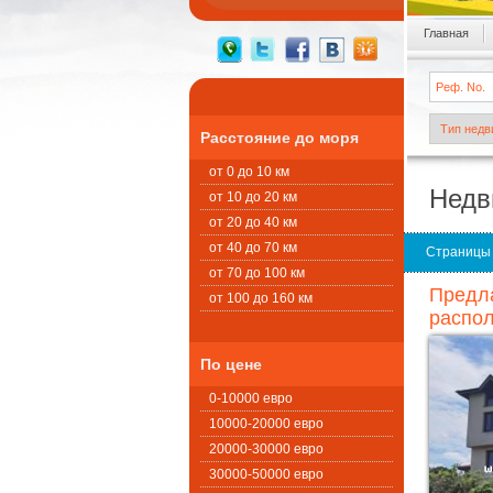
Главная
Расстояние до моря
от 0 до 10 км
Недв
от 10 до 20 км
от 20 до 40 км
от 40 до 70 км
Страницы
от 70 до 100 км
Предла
от 100 до 160 км
распол
По цене
0-10000 евро
10000-20000 евро
20000-30000 евро
30000-50000 евро