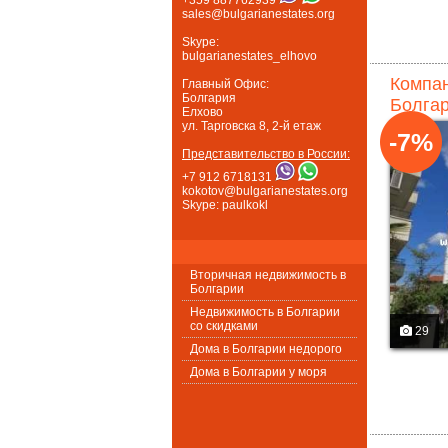
sales@bulgarianestates.org
Skype:
bulgarianestates_elhovo
Компан
Главный Офис:
Болгария
Болгар
Елхово
ул. Тарговска 8, 2-й етаж
-7%
Представительство в России:
+7 912 6718131
kokotov@bulgarianestates.org
Skype: paulkokl
Вторичная недвижимость в
Болгарии
Недвижимость в Болгарии
со скидками
29
Дома в Болгарии недорого
Дома в Болгарии у моря