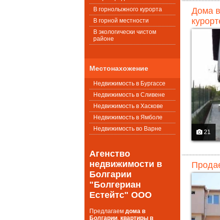
В горнолыжного курорта
Дома в
курорт
В горной местности
В экологически чистом
районе
Местонахожение
Недвижимость в Бургассе
Недвижимость в Сливене
Недвижимость в Хаскове
Недвижимость в Ямболе
Недвижимость во Варне
21
Агенство
недвижимости в
Продае
Болгарии
"Болгериан
Естейтс" ООО
Предлагаем
дома в
Болгарии
,
квартиры в