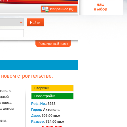
Избранное (
0
)
Расширенный поиск
 новом строительстве,
Вторички
тополе.
Новостройки
ервой
в пирса
Реф. No.
: 5263
ед домом
Город
: Ахтополь
Двор
: 506.00 кв.м
в.м.,
Размер
: 724.00 кв.м