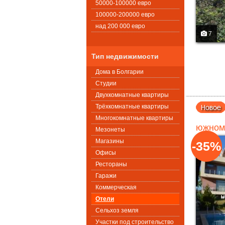
50000-100000 евро
100000-200000 евро
над 200 000 евро
7
Тип недвижимости
Дома в Болгарии
Студии
Двухкомнатные квартиры
Трёхкомнатные квартиры
Многокомнатные квартиры
южном
Мезонеты
Магазины
-35%
Офисы
Рестораны
Гаражи
Коммерческая
Oтели
Сельхоз земля
Участки под строительство