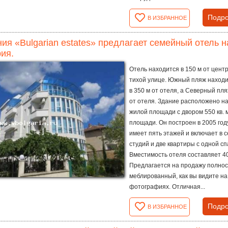
Подро
В ИЗБРАННОЕ
ия «Bulgarian estates» предлагает семейный отель н
ия.
Отель находится в 150 м от цент
тихой улице. Южный пляж находи
в 350 м от отеля, а Северный пля
от отеля. Здание расположено на 
жилой площади с двором 550 кв. м
площади. Он построен в 2005 год
имеет пять этажей и включает в с
студий и две квартиры с одной сп
Вместимость отеля составляет 40
Предлагается на продажу полно
меблированный, как вы видите на
фотографиях. Отличная...
Подро
В ИЗБРАННОЕ