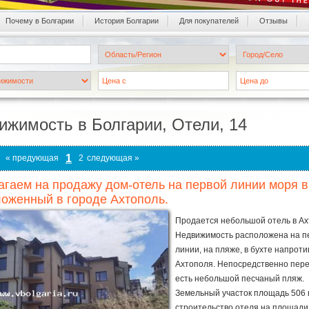
Почему в Болгарии
История Болгарии
Для покупателей
Oтзывы
ижимость в Болгарии, Oтели, 14
1
« предующая
2
следующая »
гаем на продажу дом-отель на первой линии моря в
оженный в городе Ахтополь.
Продается небольшой отель в Ах
Недвижимость расположена на п
линии, на пляже, в бухте напроти
Ахтополя. Непосредственно пер
есть небольшой песчаный пляж.
Земельный участок площадь 506 к
строительство отеля на площади