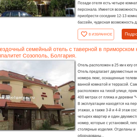
Позади отеля есть четыре комна
персонала. Имеется возможност
приобрести соседние 12-13 комн
бассейн, чудесная возможность дл
Подро
В ИЗБРАННОЕ
ездочный семейный отель с таверной в приморском 
палитет Созополь, Болгария.
Отель расположен в 25 км к югу о
Отель предлагает двухместные н
номера люкс, оснащенные телев
ванной комнатой и террасой. Сам
расположен на тихой улице, при
400 метрах от пляжа и деревни "
В эксплуатации находятся на пер
этажах, а также 3-й и 4-й этаж со
четырех квартир и один двухмес
номер, которые с установкой, гип
столярные изделия. Отделаны и
оборудованы...