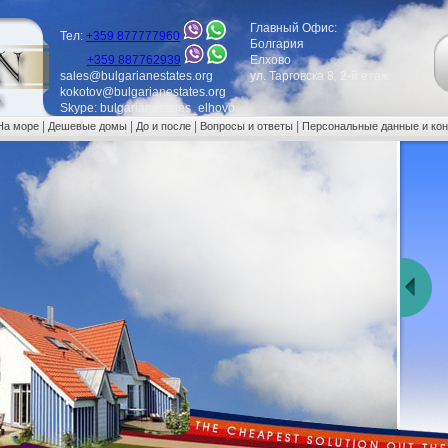
Главный Офис:
Тел:
+359 877777960
Болгария
+359 887762939
Елхово
sales@bulgarianestates.org
ул. Тарговска 8, 2-й етаж
kokotov@bulgarianestates.org
Skype: bulgarianestates_elhovo
|
|
|
|
На море
Дешевые домы
До и после
Вопросы и ответы
Персональные данные и ко