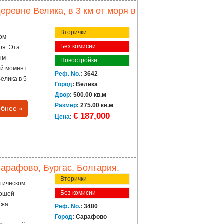
еревне Велика, в 3 км от моря в
Вторички
дом
Без комисии
ря. Эта
ым
Новостройки
ый момент
Реф. No.
: 3642
елика в 5
Город
: Велика
Двор
: 500.00 кв.м
Размер
: 275.00 кв.м
бнее »
€ 187,000
Цена
:
арафово, Бургас, Болгария.
Вторички
егическом
Без комисии
рошей
яжа.
Реф. No.
: 3480
Город
: Сарафово