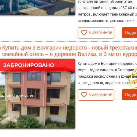
зону для питания; Второй этаж,
застроенной площадью 367.40 к
метров , включает тренажерный з
каждом мезонете: две спальни и..
Подро
В ИЗБРАННОЕ
Купить дом в Болгарии недорого - новый трехэтаж
семейный отель – в деревне Велика, в 3 км от куро
Купить дом в Болгарии недорого 
ЗАБРОНИРОВАНО
моря. Недвижимость в Болгарии 
продажи расположена в конце ве
части деревни, недалеко от центр
Подро
В ИЗБРАННОЕ