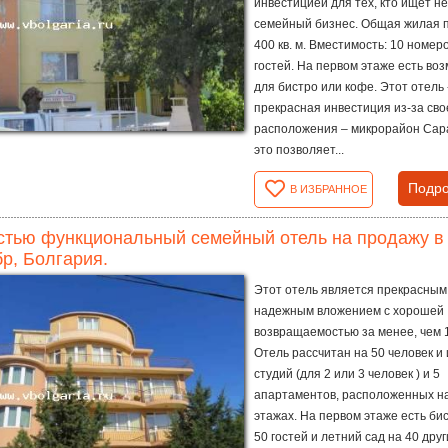
инвестицией для тех, кто ищет 
семейный бизнес. Общая жилая 
400 кв. м. Вместимость: 10 номеро
гостей. На первом этаже есть во
для бистро или кофе. Этот отель 
прекрасная инвестиция из-за сво
расположения – микрорайон Сар
это позволяет...
Подро
В ИЗБРАННОЕ
тью функциональный семейный отель на продажу в 
р, Болгария.
Этот отель является прекрасным
надежным вложением с хорошей
возвращаемостью за менее, чем 1
Отель рассчитан на 50 человек и
студий (для 2 или 3 человек ) и 5
апартаментов, расположенных н
этажах. На первом этаже есть би
50 гостей и летний сад на 40 друг