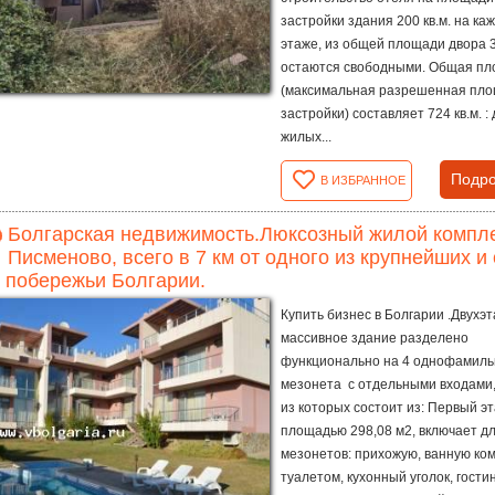
застройки здания 200 кв.м. на ка
этаже, из общей площади двора 3
остаются свободными. Общая п
(максимальная разрешенная пл
застройки) составляет 724 кв.м. : 
жилых...
Подро
В ИЗБРАННОЕ
Болгарская недвижимость.Люксозный жилой компле
Писменово, всего в 7 км от одного из крупнейших 
 побережьи Болгарии.
Купить бизнес в Болгарии .Двухэ
массивное здание разделено
функционально на 4 однофамил
мезонета с отдельными входами
из которых состоит из: Первый эт
площадью 298,08 м2, включает дл
мезонетов: прихожую, ванную ком
туалетом, кухонный уголок, гости