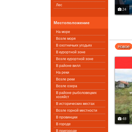
Лес
24
Местоположение
На море
Возле моря
В охотничьих угодьях
В курортной зоне
Возле курортной зоне
В районе вилл
На реки
Возле реки
Возле озера
В районе рыболовецких
хозяйст
В исторических местах
Возле горной местности
В провинции
48
В городе
В пригороде