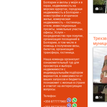
Болгарии и виллы у моря и в
горах, недвижимость на
13
морских курортах, городская
недвижимость в Болгарии –
новостройки и вторичное
жилье, комерческая
недвижимость – гостиницы,
отели, инвестиционные
проэкты, земельные участки,
офисы; Услуги –
посредничество при покупке,
Трехзв
организация посещений в
Болгарию, в том числе и
муници
помощь в получении визы,
билетов, организация
трансфера, гостиница.
Наша команда организует
ознакомительный тур для
просмотра и выбора
недвижимости с
индивидуальныйм подбором
вариантов, в зависимости от
ваших запросов и бюджета,
познакомит с жизнью в стране
и ответит на интересующие
вопросы.
Телефон:
56
+359 877777960
+359 887762939