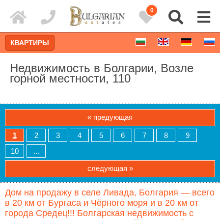
0
КВАРТИРЫ
Недвижимость в Болгарии, Возле
горной местности, 110
« предующая
1
2
3
4
5
6
7
8
9
10
...
следующая »
Расширенный поиск
Дом на продажу в селе Ливада, Болгария — всего
в 20 км от Бургаса и Чёрного моря и в 20 км от
города Средец!!! Болгарская недвижимость с