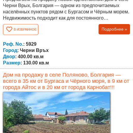
Черни Врых, Болгария — одном из предпочитаемых
населённых пунктов рядом с Бургасом и Чёрным морем.
Недвижимость подходит как для постоянного
проживания, так и для покупки дома в спокойном районе
Подробнее »
В ИЗБРАННОЕ
с быстрым доступом к городу. Площадь дома составляет
130 кв.м, площадь собственного участка — 400 кв.м.
Планировка удобная и функциональная. Дом состоит из
Реф. No.
: 5929
прихожей, просторной...
Город
: Черни Връх
Двор
: 400.00 кв.м
Размер
: 130.00 кв.м
Дом на продажу в селе Поляново, Болгария —
всего в 35 км от Бургаса и Чёрного моря, в 9 км от
города Айтос и в 20 км от города Карнобат!!!