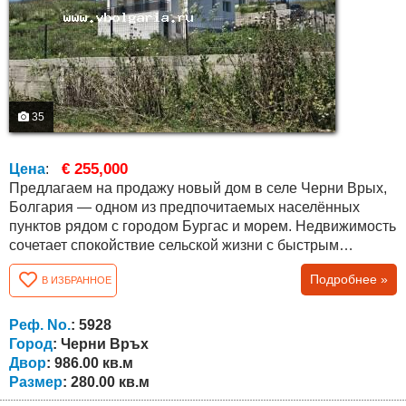
35
€ 255,000
Цена
:
Предлагаем на продажу новый дом в селе Черни Врых,
Болгария — одном из предпочитаемых населённых
пунктов рядом с городом Бургас и морем. Недвижимость
сочетает спокойствие сельской жизни с быстрым
доступом к городу, аэропорту и побережью Чёрного
Подробнее »
В ИЗБРАННОЕ
моря. Дом находится всего примерно в 10 км от Бургаса
и моря. Дом расположен на самостоятельном участке
площадью 986 кв.м и спроектирован с современной
Реф. No.
: 5928
архитектурой, удобной...
Город
: Черни Връх
Двор
: 986.00 кв.м
Размер
: 280.00 кв.м