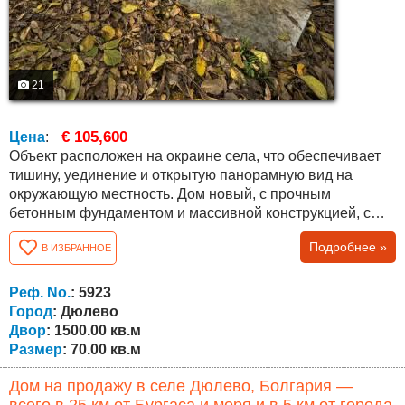
21
€ 105,600
Цена
:
Объект расположен на окраине села, что обеспечивает
тишину, уединение и открытую панорамную вид на
окружающую местность. Дом новый, с прочным
бетонным фундаментом и массивной конструкцией, с
бетонным перекрытием. Застроенная площадь
Подробнее »
В ИЗБРАННОЕ
составляет около 70 кв.м, при этом мансардный этаж
позволяет обустроить дополнительное жилое
пространство по желанию нового владельца. Первый
Реф. No.
: 5923
этаж завершён и готов к проживанию, включает...
Город
: Дюлево
Двор
: 1500.00 кв.м
Размер
: 70.00 кв.м
Дом на продажу в селе Дюлево, Болгария —