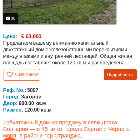
36
€ 63,000
Цена
:
Предлагаем вашему вниманию капитальный
двухэтажный дом с железобетонными перекрытиями
между этажами и внутренней лестницей. Общая жилая
площадь составляет около 120 кв.м и распределена
следующим образом: первый этаж – небольшая кухня,
Подробнее »
В ИЗБРАННОЕ
ванная комната с туалетом, две комнаты и внутренняя
лестница; второй этаж – три комнаты. Дом продаётся с
имеющейся мебелью, представленной на фотографиях.
Реф. No.
: 5897
К дому относится участок площадью...
Город
: Загорци
Двор
: 900.00 кв.м
Размер
: 120.00 кв.м
Трёхэтажный дом на продажу в селе Драка,
Болгария — в 45 км от города Бургас и Чёрного
моря, в районе гор Странджа.