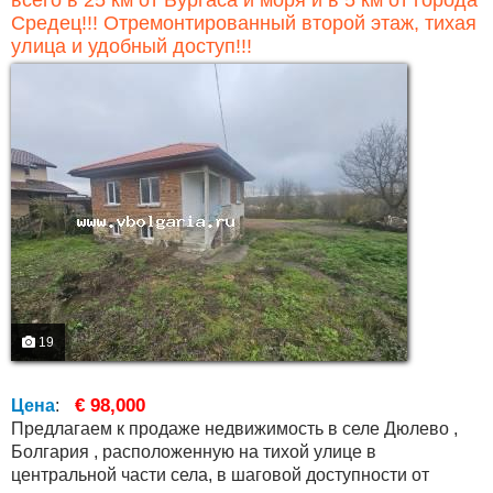
всего в 25 км от Бургаса и моря и в 5 км от города
Средец!!! Отремонтированный второй этаж, тихая
улица и удобный доступ!!!
19
€ 98,000
Цена
:
Предлагаем к продаже недвижимость в селе Дюлево ,
Болгария , расположенную на тихой улице в
центральной части села, в шаговой доступности от