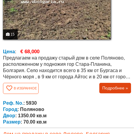
15
€ 68,000
Цена
:
Предлагаем на продажу старый дом в селе Поляново,
расположенном у подножия гор Стара-Планина,
Болгария. Село находится всего в 35 км от Бургаса и
Чёрного моря , в 9 км от города Айтос и в 20 км от города
Карнобат, что обеспечивает удобный доступ ко всем
Подробнее »
В ИЗБРАННОЕ
необходимым услугам и коммуникациям. Объект
представляет собой дом с прочной конструкцией,
подходящий для освежения, ремонта и модернизации в
Реф. No.
: 5930
соответствии с предпочтениями нового...
Город
: Поляново
Двор
: 1350.00 кв.м
Размер
: 70.00 кв.м