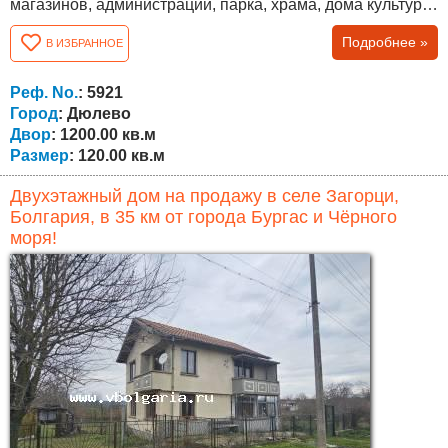
магазинов, администрации, парка, храма, дома культуры
и кафе. До села ведут два разных дороги, оба в
Подробнее »
В ИЗБРАННОЕ
отличном состоянии. Дом двухэтажный, общей
площадью 120 кв.м, с участком 1200 кв.м, ухоженным и
подходящим для сада, отдыха или дополнительной
Реф. No.
: 5921
застройки. Первый (цокольный) этаж состоит из трёх...
Город
: Дюлево
Двор
: 1200.00 кв.м
Размер
: 120.00 кв.м
Двухэтажный дом на продажу в селе Загорци,
Болгария, в 35 км от города Бургас и Чёрного
моря!