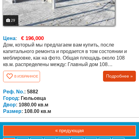
29
€ 196,000
Цена
:
Дом, который мы предлагаем вам купить, после
капитального ремонта и продается в том состоянии и
меблировке, как на фото. Общая площадь около 108
кв.м. распределены между: Главный дом 108
квадратных метров с пристройкой и гостевым домом!
Подробнее »
В ИЗБРАННОЕ
Все постройки, включая бетонный забор, легализованы.
Выполнен ремонт: утепление дома, заменены
электропроводка и водопроводные и канализационные
Реф. No.
: 5882
трубы по всему дому, забетонирован фундамент...
Город
: Гюльовца
Двор
: 1080.00 кв.м
Размер
: 108.00 кв.м
« предующая