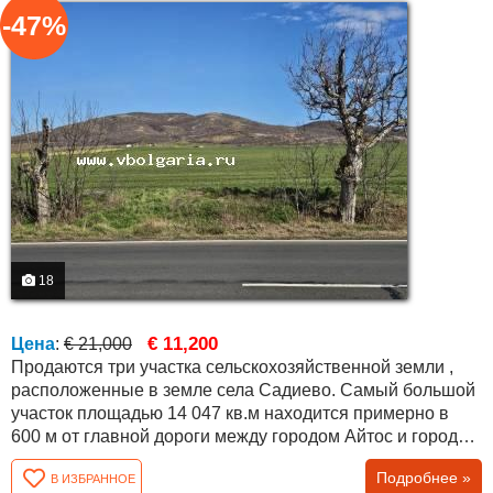
-47%
18
€ 11,200
Цена
:
€ 21,000
Продаются три участка сельскохозяйственной земли ,
расположенные в земле села Садиево. Самый большой
участок площадью 14 047 кв.м находится примерно в
600 м от главной дороги между городом Айтос и городом
Бургас. Примерно в 200 м от него расположены ещё два
Подробнее »
В ИЗБРАННОЕ
соседних участка площадью 6 580 кв.м и 7 339 кв.м