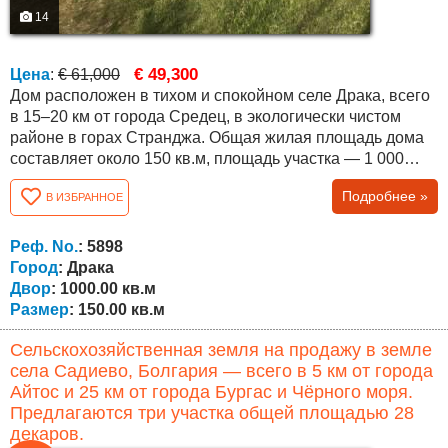
14
€ 49,300
Цена
:
€ 61,000
Дом расположен в тихом и спокойном селе Драка, всего
в 15–20 км от города Средец, в экологически чистом
районе в горах Странджа. Общая жилая площадь дома
составляет около 150 кв.м, площадь участка — 1 000
кв.м. Лестницы между этажами наружные.
Подробнее »
В ИЗБРАННОЕ
Недвижимость предлагает прекрасный вид на
окружающую местность. Планировка следующая:
Первый этаж — кухня, гостиная, кладовое помещение,
Реф. No.
: 5898
ванная комната и гараж. Второй этаж — три спальни,...
Город
: Драка
Двор
: 1000.00 кв.м
Размер
: 150.00 кв.м
Сельскохозяйственная земля на продажу в земле
села Садиево, Болгария — всего в 5 км от города
Айтос и 25 км от города Бургас и Чёрного моря.
Предлагаются три участка общей площадью 28
декаров.