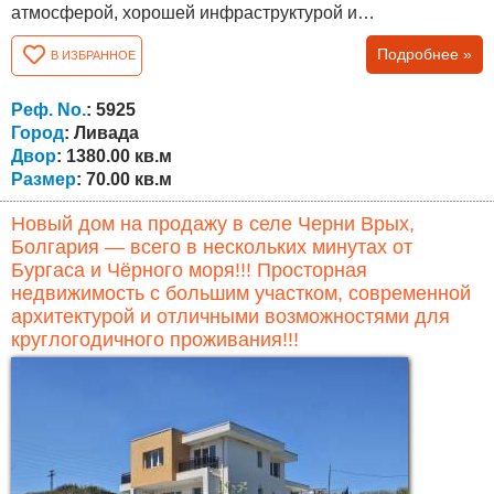
атмосферой, хорошей инфраструктурой и
международным сообществом иностранных жителей.
Подробнее »
В ИЗБРАННОЕ
Дом имеет жилую площадь 70 кв.м и отличается прочной
конструкцией. Недвижимость предоставляет отличные
возможности для ремонта и модернизации в
Реф. No.
: 5925
соответствии с предпочтениями будущего...
Город
: Ливада
Двор
: 1380.00 кв.м
Размер
: 70.00 кв.м
Новый дом на продажу в селе Черни Врых,
Болгария — всего в нескольких минутах от
Бургаса и Чёрного моря!!! Просторная
недвижимость с большим участком, современной
архитектурой и отличными возможностями для
круглогодичного проживания!!!