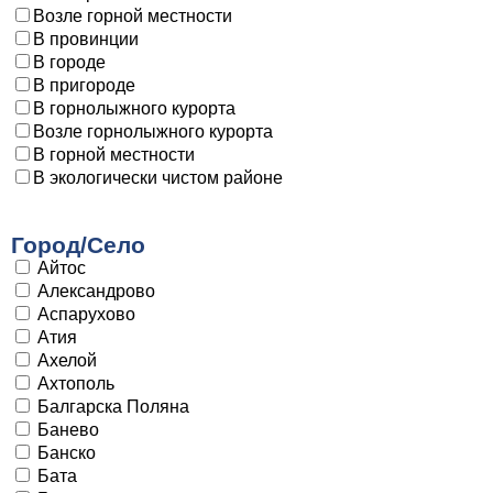
Возле горной местности
В провинции
В городе
В пригороде
В горнолыжного курорта
Возле горнолыжного курорта
В горной местности
В экологически чистом районе
Город/Село
Айтос
Александрово
Аспарухово
Атия
Ахелой
Ахтополь
Балгарска Поляна
Банево
Банско
Бата