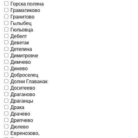
Горска поляна
Граматиково
Гранитово
Гылыбец
Гюльовца
Дебелт
Деветак
Детелина
Димитровче
Димчево
Динево
Доброселец
Долни Главанак
Доситеево
Драганово
Драганцы
Драка
Драчево
Дрипчево
Дюлево
Евренозово,