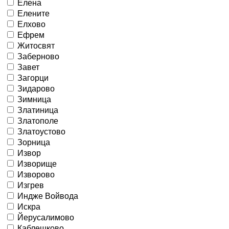
Елена
Елените
Елхово
Ефрем
Житосвят
Заберново
Завет
Загорци
Зидарово
Зимница
Златиница
Златополе
Златоустово
Зорница
Извор
Изворище
Изворово
Изгрев
Индже Войвода
Искра
Йерусалимово
Каблешково