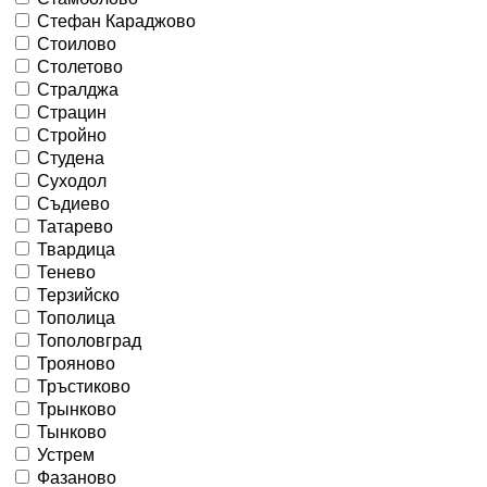
Стефан Караджово
Стоилово
Столетово
Стралджа
Страцин
Стройно
Студена
Суходол
Съдиево
Татарево
Твардица
Тенево
Терзийско
Тополица
Тополовград
Трояново
Тръстиково
Трынково
Тынково
Устрем
Фазаново