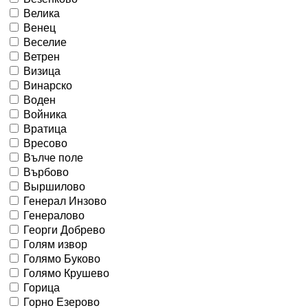
Велика
Венец
Веселие
Ветрен
Визица
Винарско
Воден
Войника
Вратица
Вресово
Вълче поле
Върбово
Выршилово
Генерал Инзово
Генералово
Георги Добрево
Голям извор
Голямо Буково
Голямо Крушево
Горица
Горно Езерово