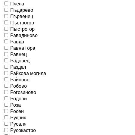
Пчела
Пъдарево
Първенец
Пъстрогор
Пыстрогор
Равадиново
Равда
Равна гора
Равнец
Радовец
Раздел
Райкова могила
Райново
Робово
Рогозиново
Родопи
Роза
Росен
Рудник
Русаля
Русокастро