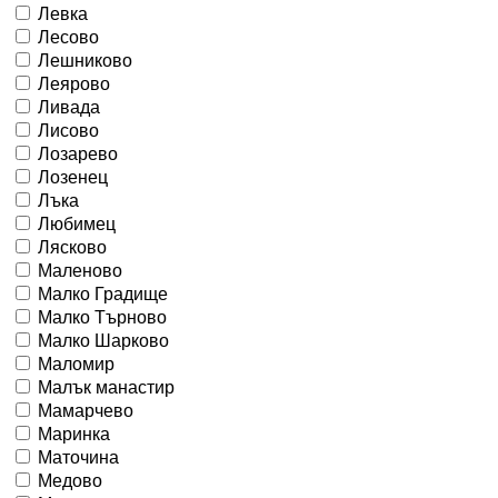
Левка
Лесово
Лешниково
Леярово
Ливада
Лисово
Лозарево
Лозенец
Лъка
Любимец
Лясково
Маленово
Малко Градище
Малко Търново
Малко Шарково
Маломир
Малък манастир
Мамарчево
Маринка
Маточина
Медово