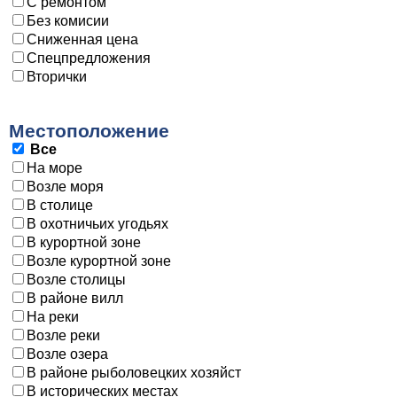
С ремонтом
Без комисии
Сниженная цена
Спецпредложения
Вторички
Местоположение
Все
На море
Возле моря
В столице
В охотничьих угодьях
В курортной зоне
Возле курортной зоне
Возле столицы
В районе вилл
На реки
Возле реки
Возле озера
В районе рыболовецких хозяйст
В исторических местах