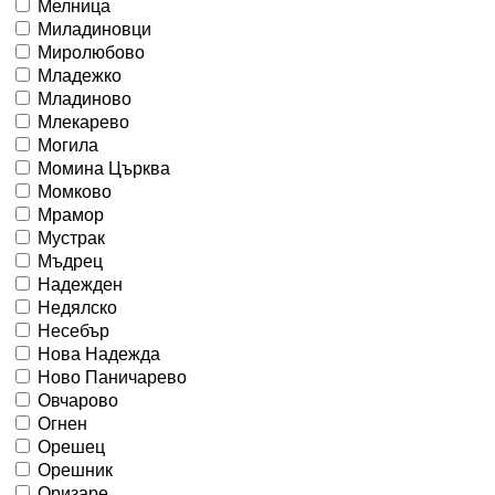
Мелница
Миладиновци
Миролюбово
Младежко
Младиново
Млекарево
Могила
Момина Църква
Момково
Мрамор
Мустрак
Мъдрец
Надежден
Недялско
Несебър
Нова Надежда
Ново Паничарево
Овчарово
Огнен
Орешец
Орешник
Оризаре