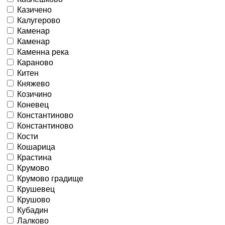
Казичено
Калугерово
Каменар
Каменар
Каменна река
Караново
Китен
Княжево
Козичино
Коневец
Константиново
Константиново
Кости
Кошарица
Крастина
Крумово
Крумово градище
Крушевец
Крушово
Кубадин
Лалково