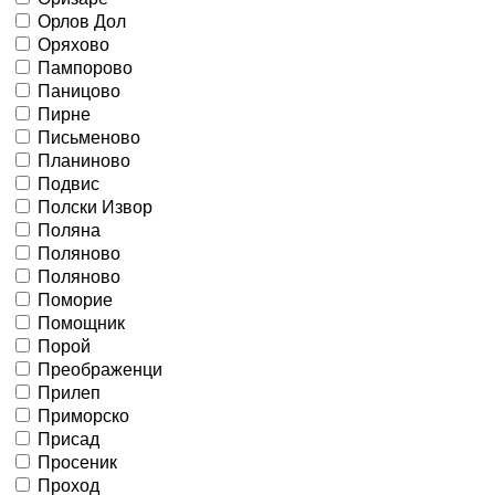
Орлов Дол
Оряхово
Пампорово
Паницово
Пирне
Письменово
Планиново
Подвис
Полски Извор
Поляна
Поляново
Поляново
Поморие
Помощник
Порой
Преображенци
Прилеп
Приморско
Присад
Просеник
Проход