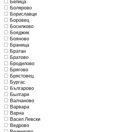
Белица
Болярово
Бориславци
Боровец
Босилково
Бояджик
Бояново
Браница
Братан
Братово
Бродилово
Брягово
Брястовец
Бургас
Българово
Былгари
Валчаново
Варвара
Варна
Васил Левски
Ведрово
Везенково