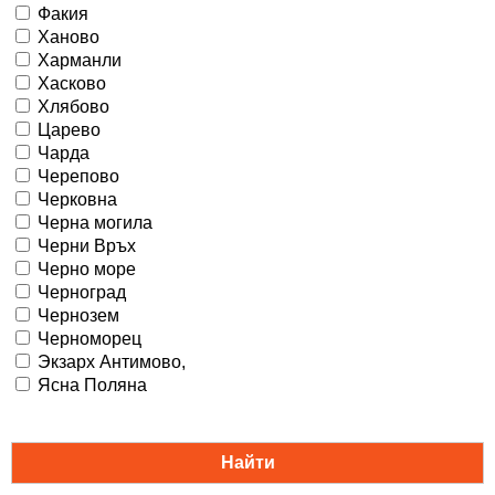
Факия
Ханово
Харманли
Хасково
Хлябово
Царево
Чарда
Черепово
Черковна
Черна могила
Черни Връх
Черно море
Черноград
Чернозем
Черноморец
Экзарх Антимово,
Ясна Поляна