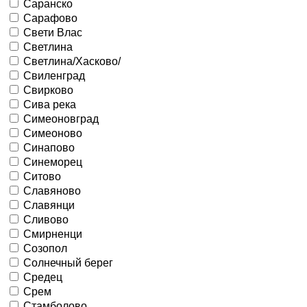
Саранско
Сарафово
Свети Влас
Светлина
Светлина/Хасково/
Свиленград
Свирково
Сива река
Симеоновград
Симеоново
Синапово
Синеморец
Ситово
Славяново
Славянци
Сливово
Смирненци
Созопол
Солнечный берег
Средец
Срем
Стамболово