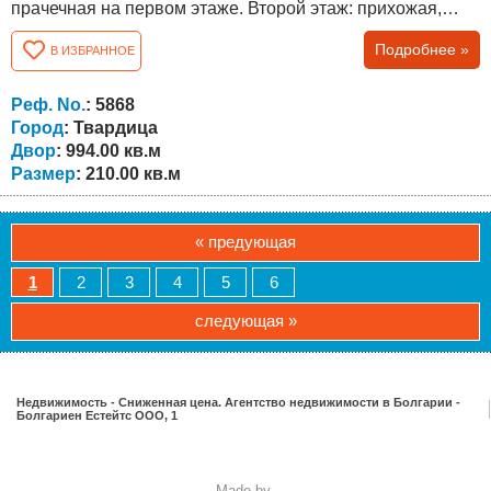
прачечная на первом этаже. Второй этаж: прихожая,
гостиная, две спальни и две террасы. Плюсами
Подробнее »
В ИЗБРАННОЕ
являются необычно большой для района двор – 994
кв.м., асфальтированная дорога, массивный забор,
массивный гараж, отопление кондиционером и
Реф. No.
: 5868
твердотопливным котлом с радиаторами обоих...
Город
: Твардица
Двор
: 994.00 кв.м
Размер
: 210.00 кв.м
« предующая
1
2
3
4
5
6
следующая »
Недвижимость - Сниженная цена. Агентство недвижимости в Болгарии -
Болгариен Естейтс ООО, 1
Made by