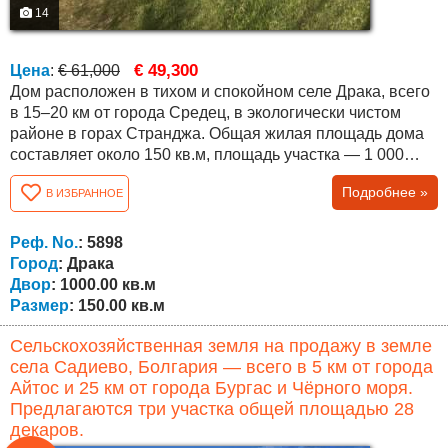
14
€ 49,300
Цена
:
€ 61,000
Дом расположен в тихом и спокойном селе Драка, всего
в 15–20 км от города Средец, в экологически чистом
районе в горах Странджа. Общая жилая площадь дома
составляет около 150 кв.м, площадь участка — 1 000
кв.м. Лестницы между этажами наружные.
Подробнее »
В ИЗБРАННОЕ
Недвижимость предлагает прекрасный вид на
окружающую местность. Планировка следующая:
Первый этаж — кухня, гостиная, кладовое помещение,
Реф. No.
: 5898
ванная комната и гараж. Второй этаж — три спальни,...
Город
: Драка
Двор
: 1000.00 кв.м
Размер
: 150.00 кв.м
Сельскохозяйственная земля на продажу в земле
села Садиево, Болгария — всего в 5 км от города
Айтос и 25 км от города Бургас и Чёрного моря.
Предлагаются три участка общей площадью 28
декаров.