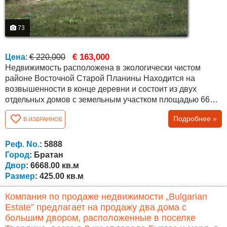
73
€ 163,000
Цена
:
€ 220,000
Недвижимость расположена в экологически чистом
районе Восточной Старой Планины Находится на
возвышенности в конце деревни и состоит из двух
отдельных домов с земельным участком площадью 6668
квм и великолепным панорамным видом на окружающие
Подробнее »
В ИЗБРАННОЕ
леса и горы Основной дом — массивное трехэтажное
здание общей площадью около 320 квм, распределённое
следующим образом Цокольный этаж (около 116 квм):
Реф. No.
: 5888
просторная застеклённая...
Город
: Братан
Двор
: 6668.00 кв.м
Размер
: 425.00 кв.м
Компания по продаже недвижимости „Bulgarian
Estate” предлагает на продажу два дома с
большим двором, расположенные в поселке