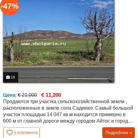
-47%
18
€ 11,200
Цена
:
€ 21,000
Продаются три участка сельскохозяйственной земли ,
расположенные в земле села Садиево. Самый большой
участок площадью 14 047 кв.м находится примерно в
600 м от главной дороги между городом Айтос и городом
Бургас. Примерно в 200 м от него расположены ещё два
Подробнее »
В ИЗБРАННОЕ
соседних участка площадью 6 580 кв.м и 7 339 кв.м