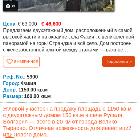
39
€ 46,600
Цена
:
€ 63,000
Предлагаем двухэтажный дом, расположенный в самой
высокой части и на окраине села Факия , с великолепной
панорамой на горы Странджа и всё село. Дом построен
с железобетонной плитой между этажами — важное
конструктивное преимущество для такого типа
Подробнее »
В ИЗБРАННОЕ
недвижимости. Общая жилая площадь составляет около
160 кв.м, участок — ровный и ухоженный, площадью 1
150 кв.м. Планировка: Первый этаж — застеклённый
Реф. No.
: 5900
коридор с тёплой связью к...
Город
: Факия
Двор
: 1150.00 кв.м
Размер
: 160.00 кв.м
Угловой участок на продажу площадью 1150 кв.м
с двухэтажным домом 150 кв.м в селе Русаля,
Болгария — всего в 20 км от города Велико
Тырново. Отличная возможность для инвестиций
или нового дома.