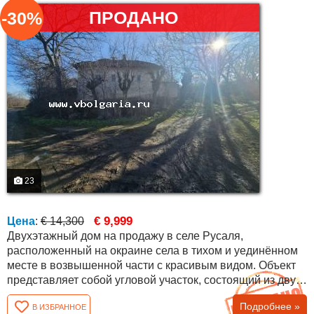
ПРОДАНО
-30%
23
€ 9,999
Цена
:
€ 14,300
Двухэтажный дом на продажу в селе Русаля,
расположенный на окраине села в тихом и уединённом
месте в возвышенной части с красивым видом. Объект
представляет собой угловой участок, состоящий из двух
отдельных участков, граничащих друг с другом — один
Подробнее »
В ИЗБРАННОЕ
площадью 700 кв.м, второй 450 кв.м. На участке