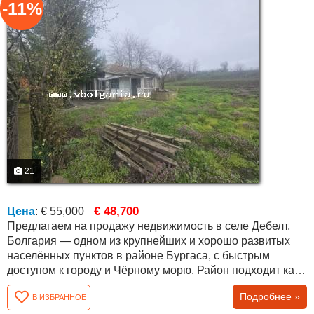
-11%
21
€ 48,700
Цена
:
€ 55,000
Предлагаем на продажу недвижимость в селе Дебелт,
Болгария — одном из крупнейших и хорошо развитых
населённых пунктов в районе Бургаса, с быстрым
доступом к городу и Чёрному морю. Район подходит как
для постоянного проживания, так и для покупки
Подробнее »
В ИЗБРАННОЕ
недвижимости у моря в Болгарии. Объект расположен в