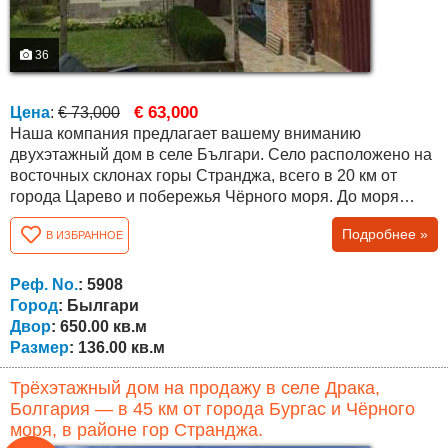
36
€ 63,000
Цена
:
€ 73,000
Наша компания предлагает вашему вниманию
двухэтажный дом в селе Българи. Село расположено на
восточных склонах горы Странджа, всего в 20 км от
города Царево и побережья Чёрного моря. До моря
ведёт хорошая дорога, а также круглый год курсирует
Подробнее »
В ИЗБРАННОЕ
регулярный транспорт. Дом находится на окраине села,
недалеко от музея, и из него открывается прекрасный
вид на горы. Площадь участка составляет 650 кв. м . В
Реф. No.
: 5908
саду растут фруктовые деревья и...
Город
: Былгари
Двор
: 650.00 кв.м
Размер
: 136.00 кв.м
Трёхэтажный дом на продажу в селе Драка,
Болгария — в 45 км от города Бургас и Чёрного
моря, в районе гор Странджа.