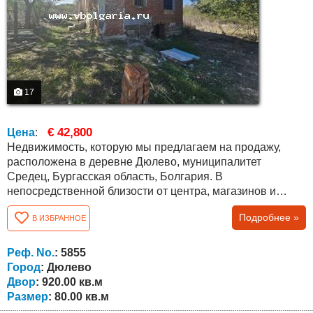
17
€ 42,800
Цена
:
Недвижимость, которую мы предлагаем на продажу,
расположена в деревне Дюлево, муниципалитет
Средец, Бургасская область, Болгария. В
непосредственной близости от центра, магазинов и
библиотеки и общественного клуба, но на очень тихой
Подробнее »
В ИЗБРАННОЕ
улице. Площадь дома составляет 80 кв.м. с
отремонтированной крышей, принадлежащий участок
(УПИ) составляет 920 кв.м. Есть лицевой счет на
Реф. No.
: 5855
электричество и воду. Дом требует ремонта, что дает
Город
: Дюлево
вам...
Двор
: 920.00 кв.м
Размер
: 80.00 кв.м