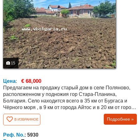
15
€ 68,000
Цена
:
Предлагаем на продажу старый дом в селе Поляново,
расположенном у подножия гор Стара-Планина,
Болгария. Село находится всего в 35 км от Бургаса и
Чёрного моря , в 9 км от города Айтос и в 20 км от города
Карнобат, что обеспечивает удобный доступ ко всем
Подробнее »
В ИЗБРАННОЕ
необходимым услугам и коммуникациям. Объект
представляет собой дом с прочной конструкцией,
подходящий для освежения, ремонта и модернизации в
Реф. No.
: 5930