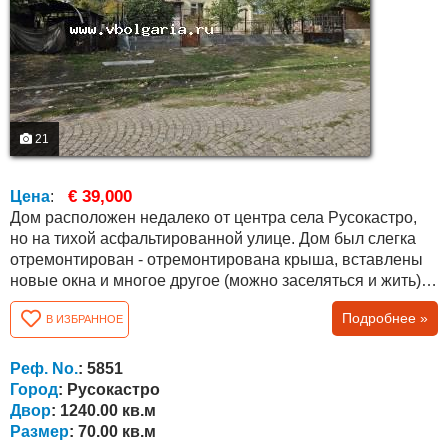
21
€ 39,000
Цена
:
Дом расположен недалеко от центра села Русокастро,
но на тихой асфальтированной улице. Дом был слегка
отремонтирован - отремонтирована крыша, вставлены
новые окна и многое другое (можно заселяться и жить),
но требует дополнительных строительных работ и
Подробнее »
В ИЗБРАННОЕ
модернизации. Общая площадь около 70 кв.м. со
следующей планировкой: большая гостиная, ванная
комната с туалетом и двумя комнатами. Двор
Реф. No.
: 5851
прямоугольной формы площадью 1240 кв.м. Во...
Город
: Русокастро
Двор
: 1240.00 кв.м
Размер
: 70.00 кв.м