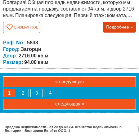
Болгария! Общая площадь недвижимости, которую мы
предлагаем на продажу, составляет 94 кв.м. и двор 2716
кв.м. Планировка следующая: Первый этаж: комната,
техническое помещение, кладовая. Второй этаж:
Подробнее »
В ИЗБРАННОЕ
прихожая, гостиная с кухней, спальня и ванная комната
с туалетом. В доме сделан частичный ремонт - новая
крыша, новая сантехника, новый бойлер, новая входная
Реф. No.
: 5833
дверь, отопительная печь...
Город
: Загорци
Двор
: 2716.00 кв.м
Размер
: 94.00 кв.м
« предующая
1
2
3
4
следующая »
Продажа недвижимости - от 20 до 40 км. Агентство недвижимости в
Болгарии - Болгариен Естейтс ООО, 1