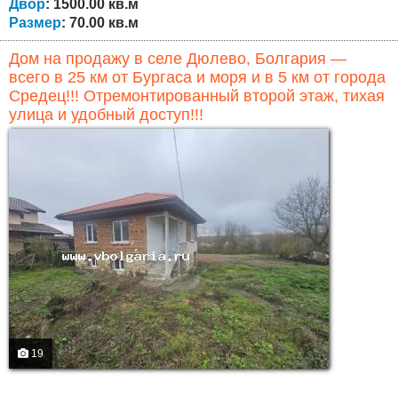
Двор
: 1500.00 кв.м
Размер
: 70.00 кв.м
Дом на продажу в селе Дюлево, Болгария —
всего в 25 км от Бургаса и моря и в 5 км от города
Средец!!! Отремонтированный второй этаж, тихая
улица и удобный доступ!!!
19