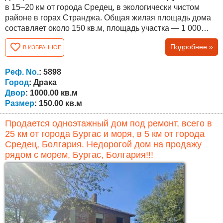
в 15–20 км от города Средец, в экологически чистом
районе в горах Странджа. Общая жилая площадь дома
составляет около 150 кв.м, площадь участка — 1 000
кв.м. Лестницы между этажами наружные.
Подробнее »
В ИЗБРАННОЕ
Недвижимость предлагает прекрасный вид на
окружающую местность. Планировка следующая:
Первый этаж — кухня, гостиная, кладовое помещение,
Реф. No.
: 5898
ванная комната и гараж. Второй этаж — три спальни,...
Город
: Драка
Двор
: 1000.00 кв.м
Размер
: 150.00 кв.м
Продается одноэтажный дом под ремонт, всего в
25 км от города Бургас и моря, в 5 км от города
Средец, Болгария. Недорогой дом на продажу
рядом с морем, Бургас, Болгария!!!