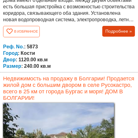
Дома имеют отдельные входы. Между двумя объектами
есть большая пристройка с возможностью строительства
коридора, связывающего оба здания. Установлена
новая водопроводная система, электропроводка, летняя
кухня, уличный камин, уличные фонтанчики и т.д. Во
Подробнее »
В ИЗБРАННОЕ
дворе растет фундук, две виноградные арки, много
фруктовых деревьев – инжир, груша, яблоня, персик,
слива и т. д. Недвижимость также подходит для
Реф. No.
: 5873
инвестиционных целей, сдается в...
Город
: Кости
Двор
: 1120.00 кв.м
Размер
: 240.00 кв.м
Недвижимость на продажу в Болгарии! Продается
жилой дом с большим двором в селе Русокастро,
всего в 25 км от города Бургас и моря! ДОМ В
БОЛГАРИИ!