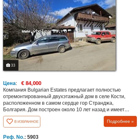
33
€ 84,000
Цена
:
Компания Bulgarian Estates предлагает полностью
отремонтированный двухэтажный дом в селе Кости,
расположенном в самом сердце гор Странджа,
Болгария. Дом построен около 10 лет назад и имеет
железобетонные перекрытия между этажами и внешнюю
Подробнее »
В ИЗБРАННОЕ
теплоизоляцию — отличный выбор для тех, кто ищет
качественную недвижимость в Болгарии. Общая
площадь дома составляет около 180 кв.м, планировка
Реф. No.
: 5903