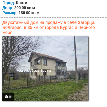
следующая: Первый этаж — коридор, просторная...
Город
: Кости
Двор
: 290.00 кв.м
Размер
: 180.00 кв.м
Двухэтажный дом на продажу в селе Загорци,
Болгария, в 35 км от города Бургас и Чёрного
моря!
36