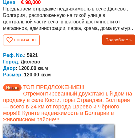
€ 98,000
Цена
:
Предлагаем к продаже недвижимость в селе Дюлево ,
Болгария , расположенную на тихой улице в
центральной части села, в шаговой доступности от
магазинов, администрации, парка, храма, дома культуры
и кафе. До села ведут два разных дороги, оба в
Подробнее »
В ИЗБРАННОЕ
отличном состоянии. Дом двухэтажный, общей
площадью 120 кв.м, с участком 1200 кв.м, ухоженным и
подходящим для сада, отдыха или дополнительной
Реф. No.
: 5921
застройки. Первый (цокольный) этаж состоит из трёх...
Город
: Дюлево
Двор
: 1200.00 кв.м
Размер
: 120.00 кв.м
ТОП ПРЕДЛОЖЕНИЕ!!!
Отремонтированный двухэтажный дом на
продажу в селе Кости, горы Странджа, Болгария
— всего в 24 км от города Царево и Чёрного
моря!!! Купите недвижимость в Болгарии в
живописном районе!!!