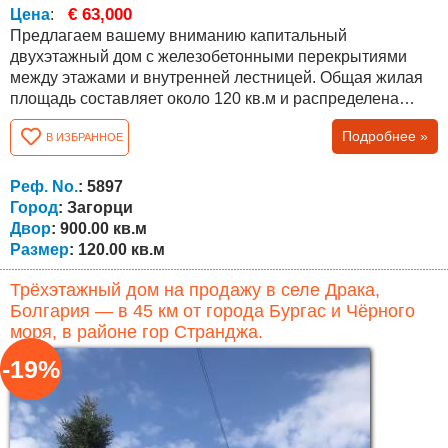
€ 63,000
Цена
:
Предлагаем вашему вниманию капитальный
двухэтажный дом с железобетонными перекрытиями
между этажами и внутренней лестницей. Общая жилая
площадь составляет около 120 кв.м и распределена
следующим образом: первый этаж – небольшая кухня,
Подробнее »
В ИЗБРАННОЕ
ванная комната с туалетом, две комнаты и внутренняя
лестница; второй этаж – три комнаты. Дом продаётся с
имеющейся мебелью, представленной на фотографиях.
Реф. No.
: 5897
К дому относится участок площадью...
Город
: Загорци
Двор
: 900.00 кв.м
Размер
: 120.00 кв.м
Трёхэтажный дом на продажу в селе Драка,
Болгария — в 45 км от города Бургас и Чёрного
моря, в районе гор Странджа.
-19%