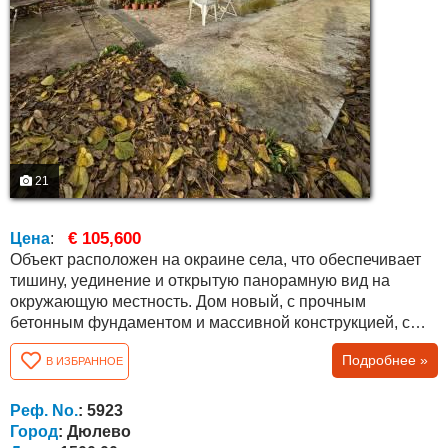
21
€ 105,600
Цена
:
Объект расположен на окраине села, что обеспечивает
тишину, уединение и открытую панорамную вид на
окружающую местность. Дом новый, с прочным
бетонным фундаментом и массивной конструкцией, с
бетонным перекрытием. Застроенная площадь
Подробнее »
В ИЗБРАННОЕ
составляет около 70 кв.м, при этом мансардный этаж
позволяет обустроить дополнительное жилое
пространство по желанию нового владельца. Первый
Реф. No.
: 5923
этаж завершён и готов к проживанию, включает...
Город
: Дюлево