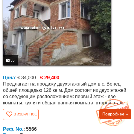
55
€ 29,400
Цена
:
€ 34,000
Предлагает на продажу двухэтажный дом в с. Венец
общей площадью 126 кв.м. Дом состоит из двух этажей
со следующим расположением: первый этаж - две
комнаты, кухня и общая ванная комната; второй этаж:
две комнаты, просторный коридор, ванная комната и
Подробнее »
В ИЗБРАННОЕ
туалет. Дом после ремонта со сменными стеклопакетами
ПВХ, дверями ПВХ, новой крышей. Дополнительные
постройки (сарай 40 кв.м.), проведено электричество,
Реф. No.
: 5566