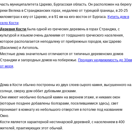
часть муниципалитета Царево, Бургасская область. Он расположен на берегу
реки Велека в Странджанских горах, недалеко от турецкой границы, в 20-25
километрах к югу от Царево, и в 91 км на юго-восток от Бургаса.
Купить дом в
село Кости
.
Деревня Кости
была одной из греческих деревень в горах Странджа, с
культурой и языком очень далекими от тогдашнего греческого населения,
которое располагается неподалеку от прибрежных городов, как Царево
(Василико) и Ахтополь.
Местные дома значительно отличаются от типичных деревенских домов
Странджи и загородных домов на побережье.
Продажу недвижимость до 30км
от моря
.
Дома в Кости обычно построены из двух слоев сырого камня, высушенного на
солнце, сверху дом оббит дубовыми досками.
Они имеют необычно большой камин на верхнем этаже, и никаких окон
(которые позднее добавлены болгарами, поселившимися здесь), свет
проникает в комнату из небольшого отверстия в потолке под названием
Окно.
Кости является характерной нестинарской деревней, с населением в 400
жителей, практикующих этот обычай.