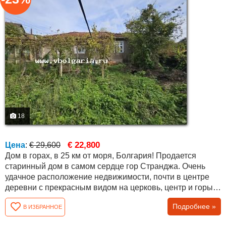
18
€ 22,800
Цена
:
€ 29,600
Дом в горах, в 25 км от моря, Болгария! Продается
старинный дом в самом сердце гор Странджа. Очень
удачное расположение недвижимости, почти в центре
деревни с прекрасным видом на церковь, центр и горы.
Дом имеет два отдельных входа и возможность
Подробнее »
В ИЗБРАННОЕ
разделить на два отдельных дома. Всего в доме шесть
комнат и гостиная. Общая площадь 95 кв.м. Площадь