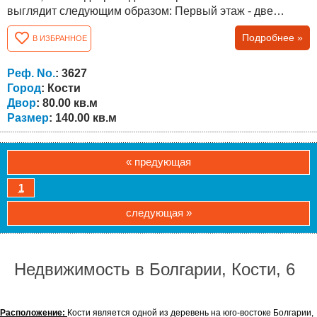
выглядит следующим образом: Первый этаж - две
комнаты, таверна, ванная комната с котлом, внутреняя
Подробнее »
В ИЗБРАННОЕ
лестница на второй этаж. Второй этаж - три комнаты,
большая прихожая, и незаконченная ванная. Дом
построен на главной улице. Дом частично
Реф. No.
: 3627
отремонтирован. Новая...
Город
: Кости
Двор
: 80.00 кв.м
Размер
: 140.00 кв.м
« предующая
1
следующая »
Недвижимость в Болгарии, Кости, 6
Расположение:
Кости является одной из деревень на юго-востоке Болгарии,