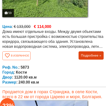
59
€ 114,000
Цена
:
€ 133,000
Дома имеют отдельные входы. Между двумя объектами
есть большая пристройка с возможностью строительства
коридора, связывающего оба здания. Установлена
новая водопроводная система, электропроводка, летняя
кухня, уличный камин, уличные фонтанчики и т.д. Во
Подробнее »
В ИЗБРАННОЕ
дворе растет фундук, две виноградные арки, много
фруктовых деревьев – инжир, груша, яблоня, персик,
слива и т. д. Недвижимость также подходит для
Реф. No.
: 5873
инвестиционных целей, сдается в...
Город
: Кости
Двор
: 1120.00 кв.м
Размер
: 240.00 кв.м
Продается дом в горах Странджа, в селе Кости,
всего в 22 км от города Царево и моря, Болгария.
-23%