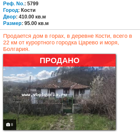
двора 410 кв.м. с выходом на асфальтированную дорогу.
Реф. No.
: 5799
Село Кости расположено в...
Город
: Кости
Двор
: 410.00 кв.м
Размер
: 95.00 кв.м
Продается дом в горах, в деревне Кости, всего в
22 км от курортного городка Царево и моря,
Болгария.
ПРОДАНО
8