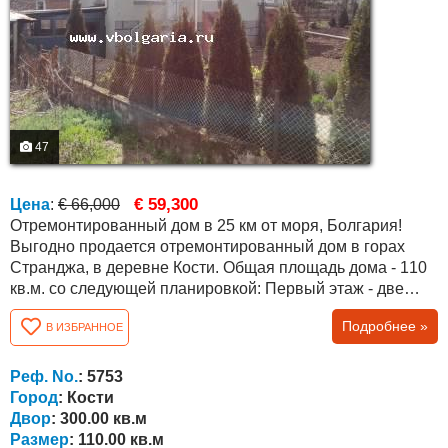
47
€ 59,300
Цена
:
€ 66,000
Отремонтированный дом в 25 км от моря, Болгария!
Выгодно продается отремонтированный дом в горах
Странджа, в деревне Кости. Общая площадь дома - 110
кв.м. со следующей планировкой: Первый этаж - две
комнаты, два склада, ванная комната и туалет . Второй
Подробнее »
В ИЗБРАННОЕ
этаж/ жилой / - гостиная, кухня, ванная комната с
туалетом, две спальни /одна с ванной комнатой с
туалетом / полумассивный гараж. Двор 300 кв.м. с
Реф. No.
: 5753
возможностью покупки еще 160 кв.м....
Город
: Кости
Двор
: 300.00 кв.м
Размер
: 110.00 кв.м