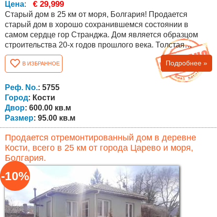
€ 29,999
Цена
:
Старый дом в 25 км от моря, Болгария! Продается
старый дом в хорошо сохранившемся состоянии в
самом сердце гор Странджа. Дом является образцом
строительства 20-х годов прошлого века. Толстая
каменная стена на первом этаже, дубовые балки и
Подробнее »
В ИЗБРАННОЕ
массивные кирпичные стены. Крыша с турецкой
черепицей, осмотренная и прочная. Очень хорошее
расположение недвижимости, почти в центре деревни с
Реф. No.
: 5755
красивой панорамой на церковь, центр и горы. Дом...
Город
: Кости
Двор
: 600.00 кв.м
Размер
: 95.00 кв.м
Продается отремонтированный дом в деревне
Кости, всего в 25 км от города Царево и моря,
Болгария.
-10%