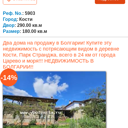
теплоизоляцию — отличный выбор для тех, кто ищет
качественную недвижимость в Болгарии. Общая
площадь дома составляет около 180 кв.м, планировка
Реф. No.
: 5903
следующая: Первый этаж — коридор, просторная...
Город
: Кости
Двор
: 290.00 кв.м
Размер
: 180.00 кв.м
Два дома на продажу в Болгарии! Купите эту
недвижимость с потрясающим видом в деревне
Кости, Парк Странджа, всего в 24 км от города
Царево и моря!!! НЕДВИЖИМОСТЬ В
БОЛГАРИИ!!
-14%