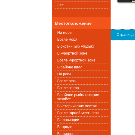
Лес
Местоположение
На море
Страницы
Возле моря
В охотничьих угодьях
В курортной зоне
Возле курортной зоне
В районе вилл
На реки
Возле реки
Возле озера
В районе рыболовецких
хозяйст
В исторических местах
Возле горной местности
В провинции
В городе
В пригороде