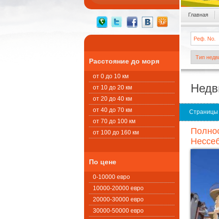
Главная
Расстояние до моря
от 0 до 10 км
Недв
от 10 до 20 км
от 20 до 40 км
от 40 до 70 км
Страницы
от 70 до 100 км
Полнос
от 100 до 160 км
Нессеб
По цене
0-10000 евро
10000-20000 евро
20000-30000 евро
30000-50000 евро