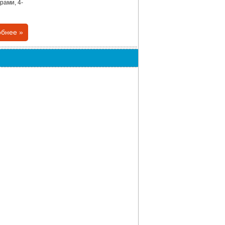
рами, 4-
бнее »