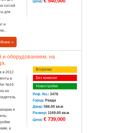
€ 540,000
Цена
:
их гостей.
ты для
ь
ат и
я...
бнее »
й и оборудованием, на
да.
Вторички
е в 2012
Без комисии
менты в
 Акт №16
Новостройки
на на
Реф. No.
: 3478
чредитель
Город
: Равда
Двор
: 586.00 кв.м
вапарка и
Размер
: 1169.00 кв.м
ель-
€ 739,000
Цена
:
тройки
рами, а