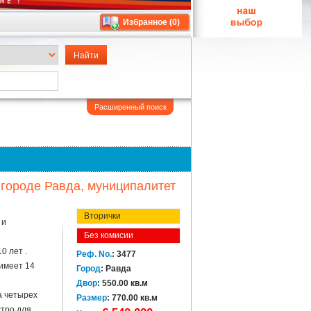
Избранное (
0
)
Расширенный поиск
городе Равда, муниципалитет
Вторички
 и
Без комисии
0 лет .
Реф. No.
: 3477
 имеет 14
Город
: Равда
Двор
: 550.00 кв.м
а четырех
Размер
: 770.00 кв.м
стро для