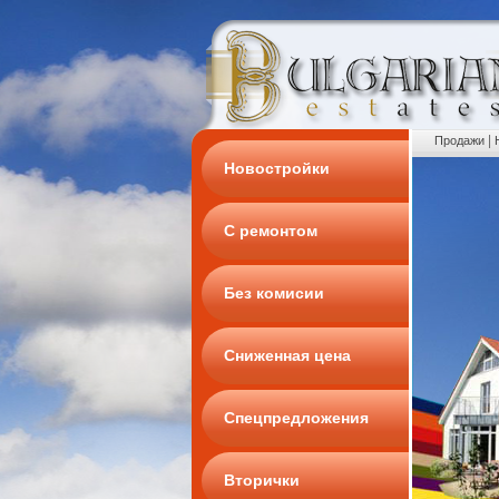
|
Продажи
Новостройки
С ремонтом
Без комисии
Сниженная цена
Спецпредложения
Вторички