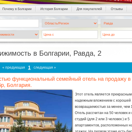
Почему в Болгарии
История Болгарии
Для покупателей
Oтзывы
ижимость в Болгарии, Равда, 2
1
« предующая
следующая »
тью функциональный семейный отель на продажу в 
р, Болгария.
Этот отель является прекрасным
надежным вложением с хорошей
возвращаемостью за менее, чем 1
Отель рассчитан на 50 человек и
студий (для 2 или 3 человек ) и 5
апартаментов, расположенных н
этажах. На первом этаже есть би