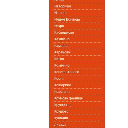
Изворище
Изгрев
Индже Войвода
Искра
Каблешково
Казичено
Каменар
Караново
Китен
Козичино
Константиново
Кости
Кошарица
Крастина
Крумово градище
Крушевец
Крушово
Кубадин
Ливада