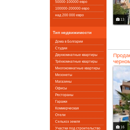
50000-100000 евро
100000-200000 евро
над 200 000 евро
13
Тип недвижимости
Дома в Болгарии
Студии
Продае
Двухкомнатные квартиры
черном
Трёхкомнатные квартиры
Многокомнатные квартиры
Мезонеты
Магазины
Офисы
Рестораны
Гаражи
Коммерческая
Oтели
Сельхоз земля
16
Участки под строительство