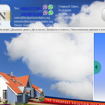
Главный Офис:
Тел:
+359 877777960
Болгария
+359 887762939
Елхово
sales@bulgarianestates.org
ул. Тарговска 8, 2-й етаж
kokotov@bulgarianestates.org
Skype: bulgarianestates_elhovo
|
|
|
|
На море
Дешевые домы
До и после
Вопросы и ответы
Персональные данные и ко