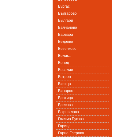
Бургас
Българово
Былгари
Валчаново
Варвара
Ведрово
Везенково
Велика
Венец
Веселие
Ветрен
Визица
Винарско
Вратица
Вресово
Выршилово
Голямо Буково
Горица
Горно Езерово