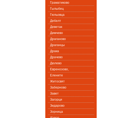
Граматиково
Гылыбец
Гюльовца
Дебелт
Деветак
Димчево
Драганово
Драганцы
Драка
Драчево
Дюлево
Евренозово,
Елените
Житосвят
Заберново
Завет
Загорци
Зидарово
Зорница
Извор