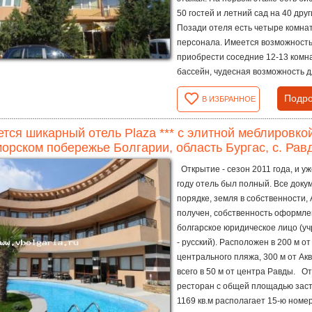
50 гостей и летний сад на 40 друг
Позади отеля есть четыре комна
персонала. Имеется возможност
приобрести соседние 12-13 комн
бассейн, чудесная возможность дл
Подро
В ИЗБРАННОЕ
тся шикарный отель Plaza *** с элитной меблировко
орском побережье Болгарии, область Бургас, с. Рав
Открытие - сезон 2011 года, и уж
году отель был полный. Все доку
порядке, земля в собственности,
получен, собственность оформле
болгарское юридическое лицо (у
- русский). Расположен в 200 м от
центрального пляжа, 300 м от Ак
всего в 50 м от центра Равды. От
ресторан с общей площадью зас
1169 кв.м располагает 15-ю номе