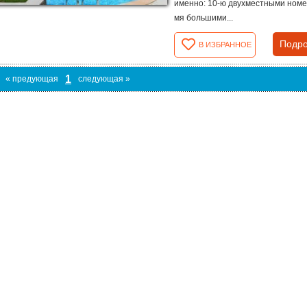
именно: 10-ю двухместными номе
мя большими...
Подро
В ИЗБРАННОЕ
1
« предующая
следующая »