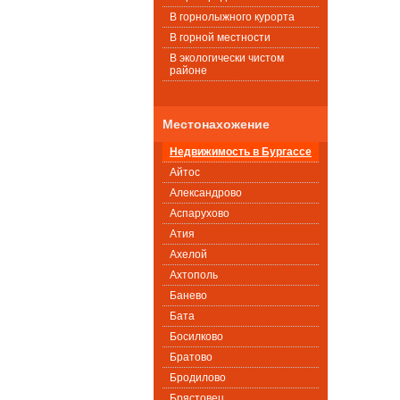
В горнолыжного курорта
В горной местности
В экологически чистом
районе
Местонахожение
Недвижимость в Бургассе
Айтос
Александрово
Аспарухово
Атия
Ахелой
Ахтополь
Банево
Бата
Босилково
Братово
Бродилово
Брястовец