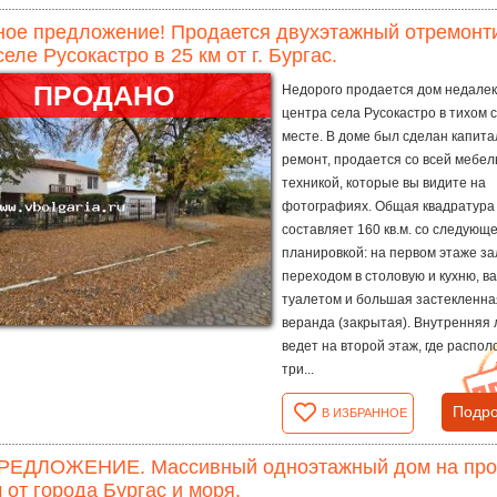
ное предложение! Продается двухэтажный отремонт
селе Русокастро в 25 км от г. Бургас.
ПРОДАНО
Недорого продается дом недалек
центра села Русокастро в тихом 
месте. В доме был сделан капит
ремонт, продается со всей мебел
техникой, которые вы видите на
фотографиях. Общая квадратура
составляет 160 кв.м. со следующ
планировкой: на первом этаже за
переходом в столовую и кухню, в
туалетом и большая застекленна
веранда (закрытая). Внутренняя
ведет на второй этаж, где распо
три...
Подро
В ИЗБРАННОЕ
РЕДЛОЖЕНИЕ. Массивный одноэтажный дом на прода
м от города Бургас и моря.