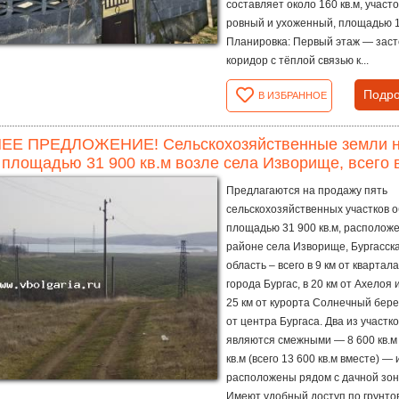
составляет около 160 кв.м, участ
ровный и ухоженный, площадью 1 
Планировка: Первый этаж — зас
коридор с тёплой связью к...
Подро
В ИЗБРАННОЕ
ЕЕ ПРЕДЛОЖЕНИЕ! Сельскохозяйственные земли на 
площадью 31 900 кв.м возле села Изворище, всего в 
Предлагаются на продажу пять
сельскохозяйственных участков 
площадью 31 900 кв.м, располож
районе села Изворище, Бургасск
область – всего в 9 км от квартал
города Бургас, в 20 км от Ахелоя 
25 км от курорта Солнечный берег
от центра Бургаса. Два из участк
являются смежными — 8 600 кв.м 
кв.м (всего 13 600 кв.м вместе) — 
расположены рядом с дачной зон
Имеют удобный доступ по грунтов