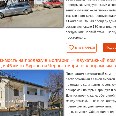
перекрытия между этажами и в
теплоизоляцию — отличный выб
тех, кто ищет качественную недв
в Болгарии. Общая площадь дом
составляет около 180 кв.м, плани
следующая: Первый этаж — кори
просторная...
Подро
В ИЗБРАННОЕ
имость на продажу в Болгарии — двухэтажный дом в
 и 45 км от Бургаса и Чёрного моря, с панорамным 
Предлагаем двухэтажный дом,
расположенный в самой высокой 
на окраине села Факия , с велик
панорамой на горы Странджа и вс
Дом построен с железобетонной
между этажами — важное констр
преимущество для такого типа
недвижимости. Общая жилая пл