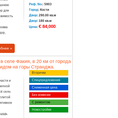
Реф. No.
: 5903
нешнюю
Город
: Кости
ор для
Двор
: 290.00 кв.м
ижимость
Двор
: 180 кв.м
а
€ 84,000
Цена
:
ровка
дор,
бнее »
 селе Факия, в 20 км от города
видом на горы Странджа.
Вторички
Спецпредложения
части и
олепной
Сниженная цена
ё село.
Без комисии
 плитой
С ремонтом
уктивное
Новостройки
ощадь