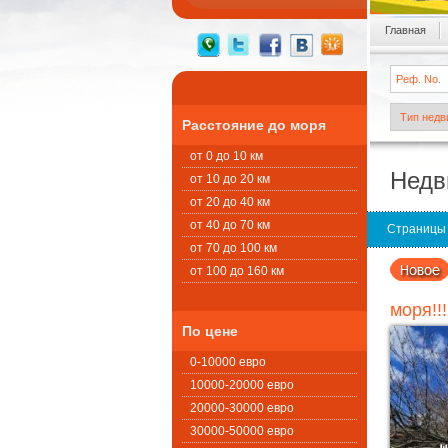
Главная
Расстояние до моря
от 0 до 10 км
Недв
от 10 до 20 км
от 20 до 40 км
от 40 до 70 км
Страницы
от 70 до 100 км
от 100 до 160 км
моря!!
По цене
0-10000 евро
10000-20000 евро
20000-30000 евро
30000-50000 евро