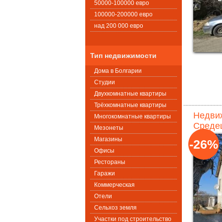
50000-100000 евро
100000-200000 евро
над 200 000 евро
Тип недвижимости
Дома в Болгарии
Студии
Двухкомнатные квартиры
Трёхкомнатные квартиры
Недвиж
Многокомнатные квартиры
Средец
Мезонеты
Магазины
-26%
Офисы
Рестораны
Гаражи
Коммерческая
Oтели
Сельхоз земля
Участки под строительство