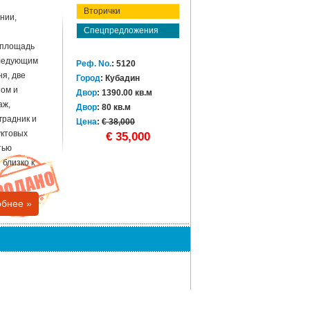
Вторички
нии,
Спецпредложения
 площадь
следующим
Реф. No.
: 5120
ня, две
Город
: Кубадин
том и
Двор
: 1390.00 кв.м
аж,
Двор
: 80 кв.м
градник и
Цена
:
€ 38,000
уктовых
€ 35,000
тью
близко к
бнее »