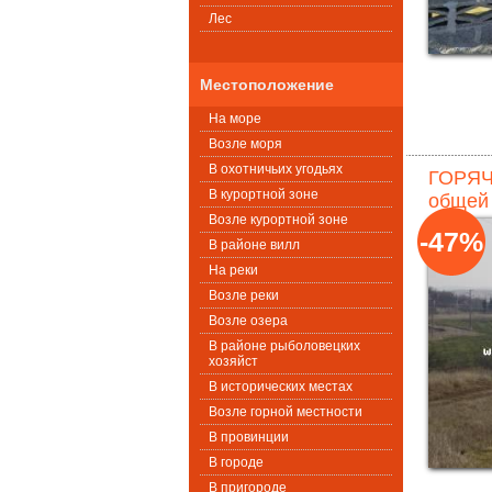
Лес
Местоположение
На море
Возле моря
В охотничьих угодьях
ГОРЯЧ
В курортной зоне
общей 
Возле курортной зоне
-47%
В районе вилл
На реки
Возле реки
Возле озера
В районе рыболовецких
хозяйст
В исторических местах
Возле горной местности
В провинции
В городе
В пригороде