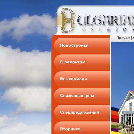
|
Продажи
Новостройки
С ремонтом
Без комисии
Сниженная цена
Спецпредложения
Вторички