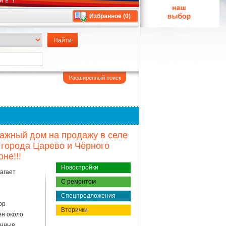
Избранное (
0
)
Расширенный поиск
жный дом на продажу в селе
т города Царево и Чёрного
не!!!
Новостройки
лагает
С ремонтом
Спецпредложения
ор
Вторички
ен около
онные