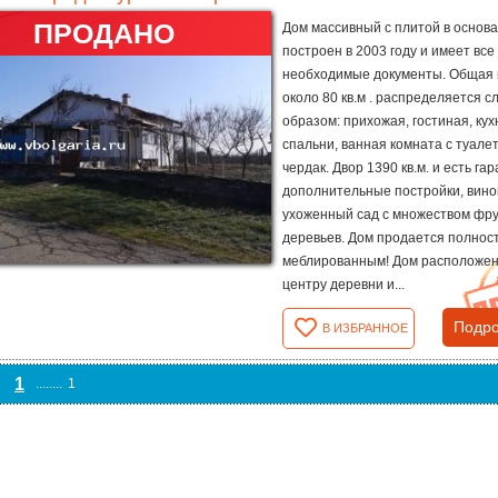
ПРОДАНО
Дом массивный с плитой в основа
построен в 2003 году и имеет все
необходимые документы. Общая
около 80 кв.м . распределяется 
образом: прихожая, гостиная, кух
спальни, ванная комната с туале
чердак. Двор 1390 кв.м. и есть гар
дополнительные постройки, вино
ухоженный сад с множеством фр
деревьев. Дом продается полнос
меблированным! Дом расположен 
центру деревни и...
Подро
В ИЗБРАННОЕ
1
........
1