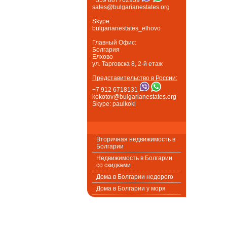
sales@bulgarianestates.org
Skype:
bulgarianestates_elhovo
Главный Офис:
Болгария
Елхово
ул. Тарговска 8, 2-й етаж
Представительство в России:
+7 912 6718131
kokotov@bulgarianestates.org
Skype: paulkokl
Вторичная недвижимость в
Болгарии
Недвижимость в Болгарии
со скидками
Дома в Болгарии недорого
Дома в Болгарии у моря