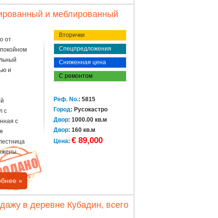
ированный и меблированный
Вторички
о от
Спецпредложения
спокойном
альный
Сниженная цена
ью и
С ремонтом
Реф. No.
: 5815
ей
Город
: Русокастро
л с
Двор
: 1000.00 кв.м
анная с
Двор
: 160 кв.м
я
€ 89,000
Цена
:
 лестница
ложены
бнее »
жу в деревне Кубадин, всего