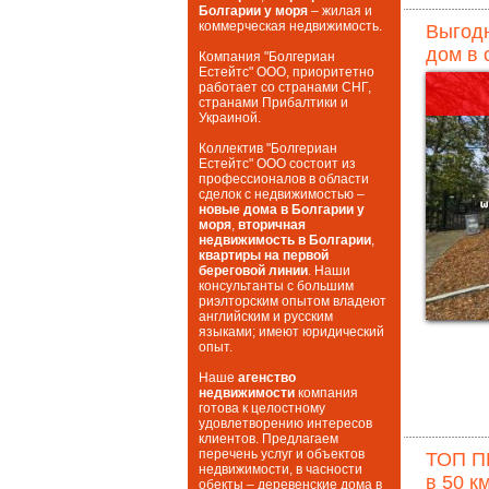
Болгарии у моря
– жилая и
коммерческая недвижимость.
Выгод
дом в 
Компания "Болгериан
Естейтс" ООО, приоритетно
работает со странами СНГ,
странами Прибалтики и
Украиной.
Коллектив "Болгериан
Естейтс" ООО состоит из
профессионалов в области
сделок с недвижимостью –
новые дома в Болгарии у
моря
,
вторичная
недвижимость в Болгарии
,
квартиры на первой
береговой линии
. Наши
консультанты с большим
риэлторским опытом владеют
английским и русским
языками; имеют юридический
опыт.
Наше
агенство
недвижимости
компания
готова к целостному
удовлетворению интересов
клиентов. Предлагаем
перечень услуг и объектов
ТОП П
недвижимости, в часности
в 50 к
обекты – деревенские дома в