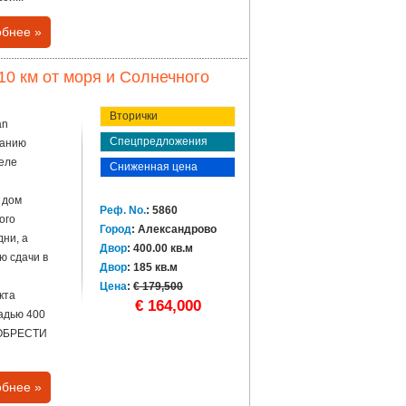
бнее »
10 км от моря и Солнечного
Вторички
an
Спецпредложения
манию
еле
Сниженная цена
 дом
Реф. No.
: 5860
ого
Город
: Александрово
ни, а
Двор
: 400.00 кв.м
ю сдачи в
Двор
: 185 кв.м
Цена
:
€ 179,500
кта
€ 164,000
щадью 400
ОБРЕСТИ
бнее »