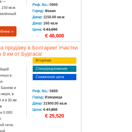
ок —
Реф. No.
: 5900
150 кв.м.
Город
: Факия
теклённый
Двор
: 1150.00 кв.м
Двор
: 160 кв.м
Цена
:
€ 63,000
бнее »
€ 46,600
продажу в Болгарии! Участки
9 км от Бургаса!
Вторички
Спецпредложения
общей
енных в
Сниженная цена
ая
а Банево и
Реф. No.
: 5889
и моря, в
Город
: Изворище
 и в 30 км
Двор
: 31900.00 кв.м
ов
Цена
:
€ 47,850
и 5 000
€ 25,520
и
ой села.
ой...