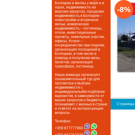
Болгарии и виллы у моря и в
горах, недвижимость на
-8%
морских курортах, городская
недвижимость в Болгарии –
новостройки и вторичное
жилье, комерческая
недвижимость – гостиницы,
отели, инвестиционные
проэкты, земельные участки,
офисы; Услуги –
посредничество при покупке,
организация посещений в
Болгарию, в том числе и
помощь в получении визы,
билетов, организация
трансфера, гостиница.
Наша команда организует
ознакомительный тур для
просмотра и выбора
недвижимости с
индивидуальныйм подбором
вариантов, в зависимости от
ваших запросов и бюджета,
Страницы
познакомит с жизнью в стране
и ответит на интересующие
вопросы.
Телефон:
+359 877777960
+359 887762939