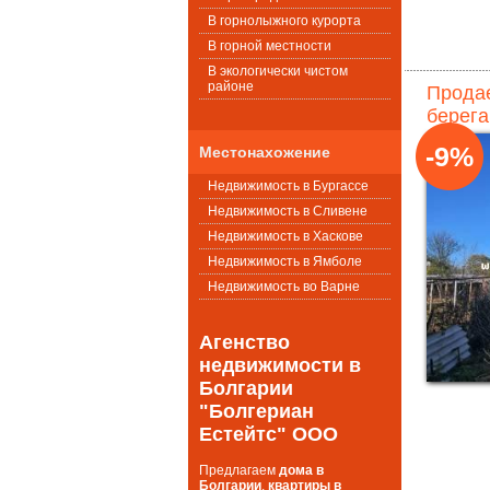
В горнолыжного курорта
В горной местности
В экологически чистом
районе
Продае
берега
-9%
Местонахожение
Недвижимость в Бургассе
Недвижимость в Сливене
Недвижимость в Хаскове
Недвижимость в Ямболе
Недвижимость во Варне
Агенство
недвижимости в
Болгарии
"Болгериан
Естейтс" ООО
Предлагаем
дома в
Болгарии
,
квартиры в