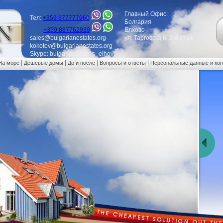
Главный Офис:
Тел:
+359 877777960
Болгария
+359 887762939
Елхово
sales@bulgarianestates.org
ул. Тарговска 8, 2-й етаж
kokotov@bulgarianestates.org
Skype: bulgarianestates_elhovo
|
|
|
|
На море
Дешевые домы
До и после
Вопросы и ответы
Персональные данные и ко