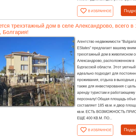
Подро
В ИЗБРАННОЕ
тся трехэтажный дом в селе Александрово, всего в 
, Болгария!
Агентство недвижимости ”Bulgari
EStates” предлагает вашему вни
трехэтажный дом в живописном с
Александрово, расположенном в
Бургасской области. Этот уютный
идеально подходит для постоянн
проживания, отдыха в выходные д
также для инвестирования с цель
аренду туристам и работающему
персоналу! Общая площадь объе
составляет 185 кв.м. и двор пло
кв.м. ЕСТЬ ВОЗМОЖНОСТЬ ПРИ
ЕЩЕ 400 КВ.М. ПО...
Подро
В ИЗБРАННОЕ