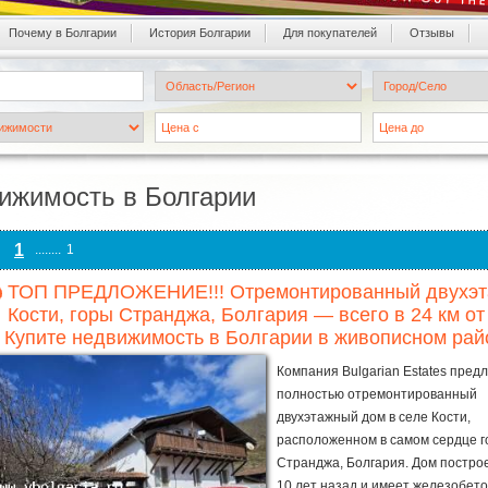
Почему в Болгарии
История Болгарии
Для покупателей
Oтзывы
ижимость в Болгарии
1
........
1
ТОП ПРЕДЛОЖЕНИЕ!!! Отремонтированный двухэта
Кости, горы Странджа, Болгария — всего в 24 км о
! Купите недвижимость в Болгарии в живописном райо
Компания Bulgarian Estates пред
полностью отремонтированный
двухэтажный дом в селе Кости,
расположенном в самом сердце г
Странджа, Болгария. Дом постро
10 лет назад и имеет железобет