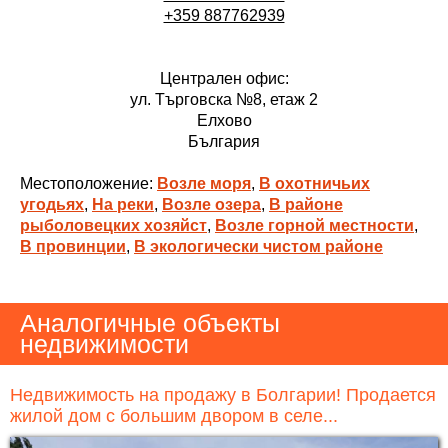
+359 887762939
Централен офис:
ул. Търговска №8, етаж 2
Елхово
България
Местоположение:
Возле моря
,
В охотничьих
угодьях
,
На реки
,
Возле озера
,
В районе
рыболовецких хозяйст
,
Возле горной местности
,
В провинции
,
В экологически чистом районе
Аналогичные объекты
недвижимости
Недвижимость на продажу в Болгарии! Продается
жилой дом с большим двором в селе...