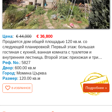
€ 36,800
Цена
:
€ 44,000
Продается дом общей площадью 120 кв.м. со
следующей планировкой: Первый этаж: большая
гостиная с кухней, ванная комната с туалетом и
внутренняя лестница. Второй этаж: прихожая и три
большие спальни....
Реф. No.
: 5827
Двор
: 600.00 кв.м
Город
: Момина Църква
Размер
: 120.00 кв.м
Подробнее »
В ИЗБРАННОЕ