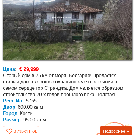
€ 29,999
Цена
:
Старый дом в 25 км от моря, Болгария! Продается
старый дом в хорошо сохранившемся состоянии в
самом сердце гор Странджа. Дом является образцом
строительства 20-х годов прошлого века. Толстая
каменная...
Реф. No.
: 5755
Двор
: 600.00 кв.м
Город
: Кости
Размер
: 95.00 кв.м
Подробнее »
В ИЗБРАННОЕ