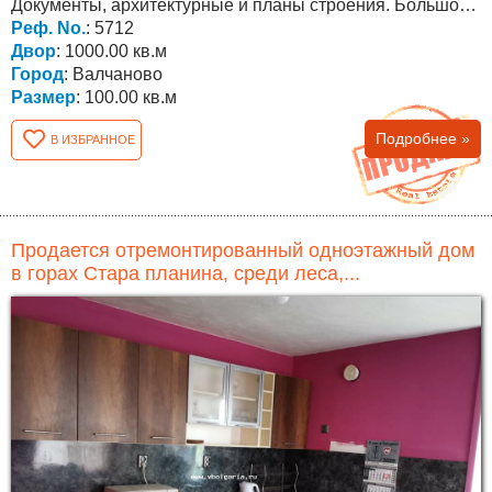
Документы, архитектурные и планы строения. Большой
двор (1000...
Реф. No.
: 5712
Двор
: 1000.00 кв.м
Город
: Валчаново
Размер
: 100.00 кв.м
Подробнее »
В ИЗБРАННОЕ
Продается отремонтированный одноэтажный дом
в горах Стара планина, среди леса,...