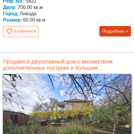
комнат....
Реф. No.
: 5822
Двор
: 700.00 кв.м
Город
: Ливада
Размер
: 60.00 кв.м
Подробнее »
В ИЗБРАННОЕ
Продается двухэтажный дом с множеством
дополнительных построек и большим...