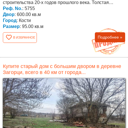
строительства 20-х годов прошлого века. Толстая
каменная...
Реф. No.
: 5755
Двор
: 600.00 кв.м
Город
: Кости
Размер
: 95.00 кв.м
Подробнее »
В ИЗБРАННОЕ
Купите старый дом с большим двором в деревне
Загорци, всего в 40 км от города...