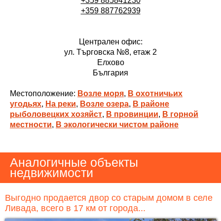
+359 885841230
+359 887762939
Централен офис:
ул. Търговска №8, етаж 2
Елхово
България
Местоположение:
Возле моря
,
В охотничьих
угодьях
,
На реки
,
Возле озера
,
В районе
рыболовецких хозяйст
,
В провинции
,
В горной
местности
,
В экологически чистом районе
Аналогичные объекты
недвижимости
Выгодно продается двор со старым домом в селе
Ливада, всего в 17 км от города...