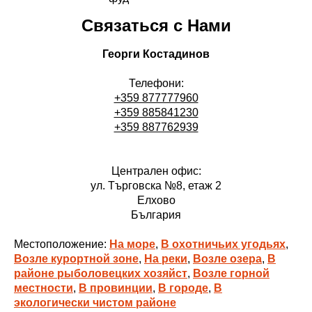
Связаться с Нами
Георги Костадинов
Телефони:
+359 877777960
+359 885841230
+359 887762939
Централен офис:
ул. Търговска №8, етаж 2
Елхово
България
Местоположение:
На море
,
В охотничьих угодьях
,
Возле курортной зоне
,
На реки
,
Возле озера
,
В
районе рыболовецких хозяйст
,
Возле горной
местности
,
В провинции
,
В городе
,
В
экологически чистом районе