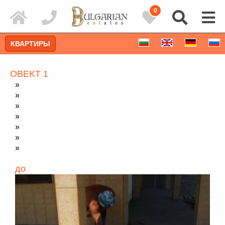
0
КВАРТИРЫ
OBEKT 1
»
»
»
»
»
»
»
до
Расширенный поиск