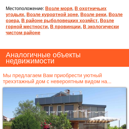
Местоположение:
Возле моря
,
В охотничьих
угодьях
,
Возле курортной зоне
,
Возле реки
,
Возле
озера
,
В районе рыболовецких хозяйст
,
Возле
горной местности
,
В провинции
,
В экологически
чистом районе
Аналогичные объекты
недвижимости
Мы предлагаем Вам приобрести уютный
трехэтажный дом с невероятным видом на...