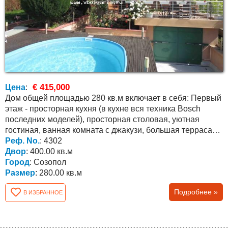
€ 415,000
Цена
:
Дом общей площадью 280 кв.м включает в себя: Первый
этаж - просторная кухня (в кухне вся техника Bosch
последних моделей), просторная столовая, уютная
гостиная, ванная комната с джакузи, большая терраса
с...
Реф. No.
: 4302
Двор
: 400.00 кв.м
Город
: Созопол
Размер
: 280.00 кв.м
Подробнее »
В ИЗБРАННОЕ