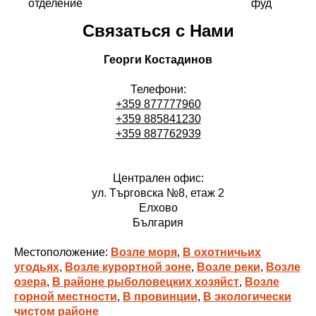
отделение
фуд
Связаться с Нами
Георги Костадинов
Телефони:
+359 877777960
+359 885841230
+359 887762939
Централен офис:
ул. Търговска №8, етаж 2
Елхово
България
Местоположение:
Возле моря
,
В охотничьих
угодьях
,
Возле курортной зоне
,
Возле реки
,
Возле
озера
,
В районе рыболовецких хозяйст
,
Возле
горной местности
,
В провинции
,
В экологически
чистом районе