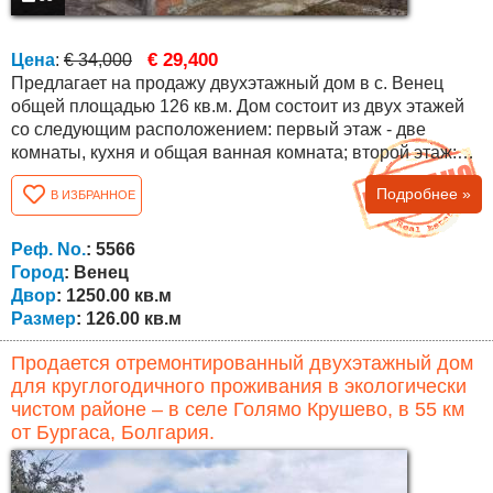
€ 29,400
Цена
:
€ 34,000
Предлагает на продажу двухэтажный дом в с. Венец
общей площадью 126 кв.м. Дом состоит из двух этажей
со следующим расположением: первый этаж - две
комнаты, кухня и общая ванная комната; второй этаж:
две комнаты, просторный коридор, ванная комната и
Подробнее »
В ИЗБРАННОЕ
туалет. Дом после ремонта со сменными стеклопакетами
ПВХ, дверями ПВХ, новой крышей. Дополнительные
постройки (сарай 40 кв.м.), проведено электричество,
Реф. No.
: 5566
вода, две септические ямы. Двор...
Город
: Венец
Двор
: 1250.00 кв.м
Размер
: 126.00 кв.м
Продается отремонтированный двухэтажный дом
для круглогодичного проживания в экологически
чистом районе – в селе Голямо Крушево, в 55 км
от Бургаса, Болгария.