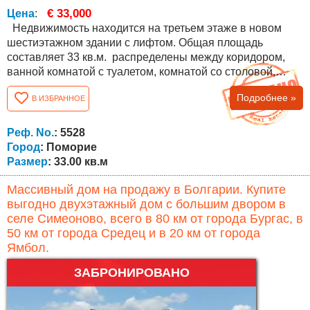
€ 33,000
Цена
:
Недвижимость находится на третьем этаже в новом
шестиэтажном здании с лифтом. Общая площадь
составляет 33 кв.м. распределены между коридором,
ванной комнатой с туалетом, комнатой со столовой,
кухни и спальни. В студии есть освоенная терраса, очень
Подробнее »
В ИЗБРАННОЕ
практичная и функциональная со многими встроенными
шкафами. Нет платы за обслуживание и студия
продается с мебелью. Подходит для сезонного и
Реф. No.
: 5528
круглогодичного проживания, а также для...
Город
: Поморие
Размер
: 33.00 кв.м
Массивный дом на продажу в Болгарии. Купите
выгодно двухэтажный дом с большим двором в
селе Симеоново, всего в 80 км от города Бургас, в
50 км от города Средец и в 20 км от города
Ямбол.
ЗАБРОНИРОВАНО