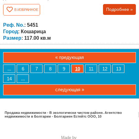
ванная комната с туалетом и кухня на первом этаже.
Подробнее »
В ИЗБРАННОЕ
Общая площадь составляет 117 кв.м. Описание объекта:
Дом находится в закрытом комплексе с охраной на
закрытой территории. Для удобства владельцев
Реф. No.
: 5451
недвижимости предлагается бассейн,...
Город
: Кошарица
Размер
: 117.00 кв.м
« предующая
...
6
7
8
9
10
11
12
13
14
...
следующая »
Продажа недвижимости - В экологически чистом районе. Агентство
недвижимости в Болгарии - Болгариен Естейтс ООО, 10
Made by