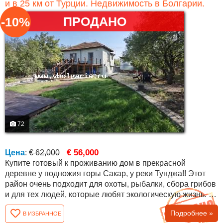
и в 25 км от Турции. Недвижимость в Болгарии.
ПРОДАНО
-10%
72
€ 56,000
Цена
:
€ 62,000
Купите готовый к проживанию дом в прекрасной
деревне у подножия горы Сакар, у реки Тунджа!! Этот
район очень подходит для охоты, рыбалки, сбора грибов
и для тех людей, которые любят экологическую жизнь. В
селе есть два магазина, кафе, много иностранцев и
Подробнее »
В ИЗБРАННОЕ
другое. Близкое расположение к городу Елхово делает