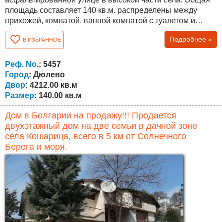
площадь составляет 140 кв.м. распределены между
прихожей, комнатой, ванной комнатой с туалетом и
двумя кладовками на первом этаже и прихожая и три
Подробнее »
В ИЗБРАННОЕ
комнаты на втором этаже. Крыша была
отремонтирована 3 года назад, были заменены окна, и
была выполнена внешняя гидроизоляция. Дом
Реф. No.
: 5457
нуждается в освежении и модернизации. Площадь двора
Город
: Дюлево
4212 кв.м....
Двор
: 4212.00 кв.м
Размер
: 140.00 кв.м
Дом в Болгарии на продажу!!! Продается
двухэтажный дом на две семьи в дачной зоне
села Кошарица, всего в 5 км от Солнечного
Берега и моря.