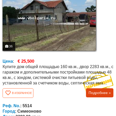
36
€ 25,500
Цена
:
Купите дом общей площадью 160 кв.м., двор 2283 кв.м., с
гаражом и дополнительными постройками площадью 48
кв.м., с зондом, системой очистки питьевой воды,
установленной за счетчиком воды, септическая яма
объемом в 30 м 3 . На первом этаже планировка
Подробнее »
В ИЗБРАННОЕ
следующая: кухня, гостиная, две спальни, внутренняя
ванная комната с туалетом и коридор. По внешней
лестнице можно попасть на высокий чердачный этаж,
Реф. No.
: 5514
который можно разделить на одну большую или...
Город
: Симеоново