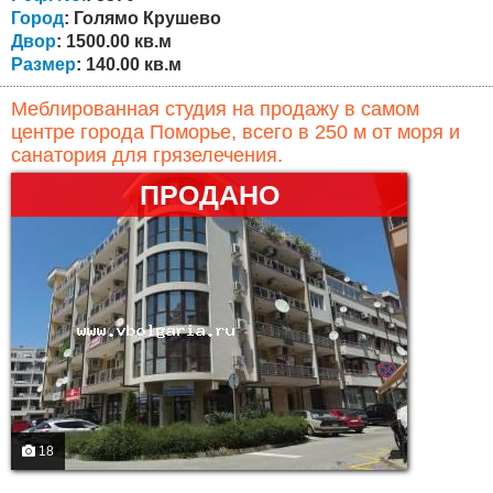
первом этаже - дровяная...
Город
: Голямо Крушево
Двор
: 1500.00 кв.м
Размер
: 140.00 кв.м
Меблированная студия на продажу в самом
центре города Поморье, всего в 250 м от моря и
санатория для грязелечения.
ПРОДАНО
18