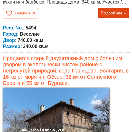
кухни или барбекю. Площадь дома: 340 кв.м. Участок /
двор: 740 кв.м. садом Планировка: подвал, первый и
Подробнее »
В ИЗБРАННОЕ
второй этаж с внутренней лестницей. На уровне
подвала находится бытовая комната типа таверна с
камином и обособленная кухонная часть, бойлер /
Реф. No.
: 5494
вместимость 300 л./ с солнечными...
Город
: Веселие
Двор
: 740.00 кв.м
Размер
: 340.00 кв.м
Продается старый двухэтажный дом с большим
двором в экологически чистом районе с
нетронутой природой, село Паницово, Болгария, в
16 км от моря и г. Обзор, 32 км от Солнечного
Берега и 55 км от Бургаса.