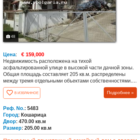
48
€ 159,000
Цена
:
Недвижимость расположена на тихой
асфальтированной улице в высокой части дачной зоны.
Общая площадь составляет 205 кв.м. распределены
между тремя отдельными объектами собственностями.
Главный дом, отдельная комната с комнатой для
Подробнее »
В ИЗБРАННОЕ
строительства ванной комнаты с туалетом на первом
этаже и возможность обособить как небольшую студию,
офис или мастерскую, так и меблированная студия с
Реф. No.
: 5483
ванной и туалетом, кухней и террасой на втором...
Город
: Кошарица
Двор
: 470.00 кв.м
Размер
: 205.00 кв.м