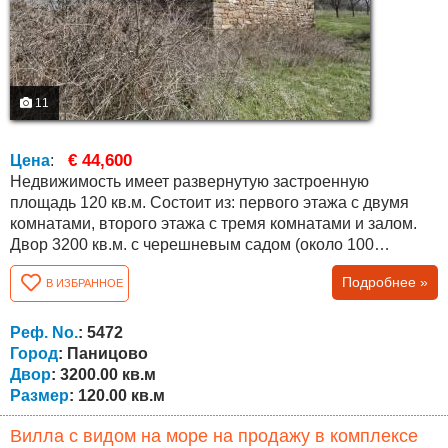
11
€ 44,600
Цена
:
Недвижимость имеет развернутую застроенную
площадь 120 кв.м. Состоит из: первого этажа с двумя
комнатами, второго этажа с тремя комнатами и залом.
Двор 3200 кв.м. с черешневым садом (около 100
деревьев) и прекрасным видом. Село Паницово
Подробнее »
В ИЗБРАННОЕ
находится в горах, в 16 км от города Обзор и моря и в 50
км от города Бургас. Село относится к Бургасской
области. Высота над уровнем моря - 300 метров. Из
Реф. No.
: 5472
деревни открывается очень красивый панорамный...
Город
: Паницово
Двор
: 3200.00 кв.м
Размер
: 120.00 кв.м
Вилла с видом на море на продажу в комплексе