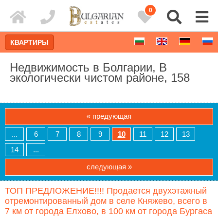
0
КВАРТИРЫ
Недвижимость в Болгарии, В
экологически чистом районе, 158
« предующая
...
6
7
8
9
10
11
12
13
14
...
следующая »
Расширенный поиск
ТОП ПРЕДЛОЖЕНИЕ!!!! Продается двухэтажный
отремонтированный дом в селе Княжево, всего в
7 км от города Елхово, в 100 км от города Бургаса