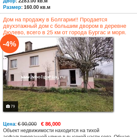
Двор
: 2283.00 кв.м
Размер
: 160.00 кв.м
Дом на продажу в Болгарии!! Продается
двухэтажный дом с большим двором в деревне
Дюлево, всего в 25 км от города Бургас и моря.
-4%
79
€ 86,000
Цена
:
€ 90,000
Объект недвижимости находится на тихой
асфальтированной улице в высокой части села. Общая