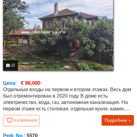
33
€ 66,000
Цена
:
Отдельные входы на первом и втором этажах. Весь дом
был отремонтирован в 2020 году. В доме есть
электричество, вода, газ, автономная канализация. На
первом этаже есть столовая, отдельная кухня, камин,
ванная комната с туалетом и коридор. На втором этаже
Подробнее »
В ИЗБРАННОЕ
есть три спальни, гардеробная, туалет и коридор. Дом
обставлен немецкой мебелью и техникой. В каждой
комнате есть автономное электрическое отопление, а на
Реф. No.
: 5570