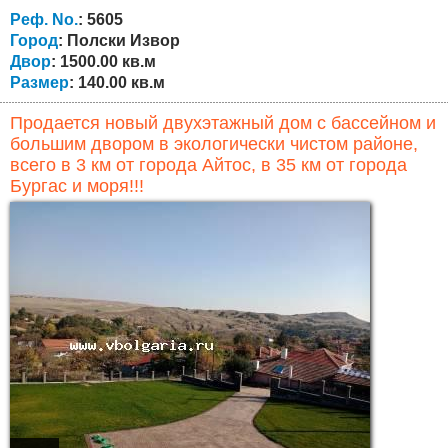
дровяная печь и радиаторы и прочее, но нуждается в
Реф. No.
: 5605
модернизации и косметическом...
Город
: Полски Извор
Двор
: 1500.00 кв.м
Размер
: 140.00 кв.м
Продается новый двухэтажный дом с бассейном и
большим двором в экологически чистом районе,
всего в 3 км от города Айтос, в 35 км от города
Бургас и моря!!!