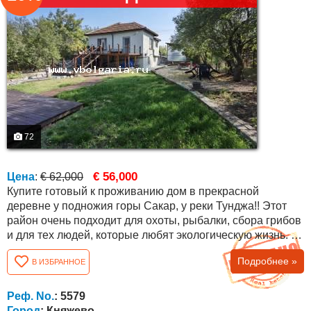
72
€ 56,000
Цена
:
€ 62,000
Купите готовый к проживанию дом в прекрасной
деревне у подножия горы Сакар, у реки Тунджа!! Этот
район очень подходит для охоты, рыбалки, сбора грибов
и для тех людей, которые любят экологическую жизнь. В
селе есть два магазина, кафе, много иностранцев и
Подробнее »
В ИЗБРАННОЕ
другое. Близкое расположение к городу Елхово делает
его предпочитаемым местом для проживания. Дом
имеет общую площадь 120 кв.м. со следующей
Реф. No.
: 5579
планировкой: на первом этаже есть...
Город
: Княжево