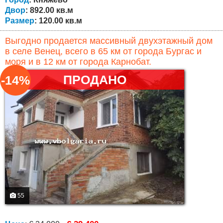
Двор
: 892.00 кв.м
Размер
: 120.00 кв.м
Выгодно продается массивный двухэтажный дом
в селе Венец, всего в 65 км от города Бургас и
моря и в 12 км от города Карнобат.
ПРОДАНО
-14%
55