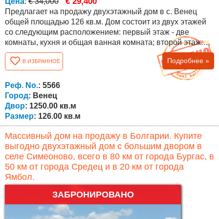
€ 29,400
Цена
:
€ 34,000
Предлагает на продажу двухэтажный дом в с. Венец
общей площадью 126 кв.м. Дом состоит из двух этажей
со следующим расположением: первый этаж - две
комнаты, кухня и общая ванная комната; второй этаж:
две комнаты, просторный коридор, ванная комната и
Подробнее »
В ИЗБРАННОЕ
туалет. Дом после ремонта со сменными стеклопакетами
ПВХ, дверями ПВХ, новой крышей. Дополнительные
постройки (сарай 40 кв.м.), проведено электричество,
Реф. No.
: 5566
вода, две септические ямы. Двор...
Город
: Венец
Двор
: 1250.00 кв.м
Размер
: 126.00 кв.м
Массивный дом на продажу в Болгарии. Купите
выгодно двухэтажный дом с большим двором в
селе Симеоново, всего в 80 км от города Бургас, в
50 км от города Средец и в 20 км от города
Ямбол.
ЗАБРОНИРОВАНО