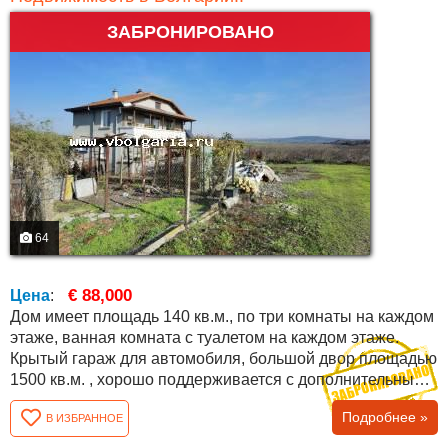
ЗАБРОНИРОВАНО
64
€ 88,000
Цена
:
Дом имеет площадь 140 кв.м., по три комнаты на каждом
этаже, ванная комната с туалетом на каждом этаже.
Крытый гараж для автомобиля, большой двор площадью
1500 кв.м. , хорошо поддерживается с дополнительными
постройками и зондом . Здание было построено около 25
Подробнее »
В ИЗБРАННОЕ
лет назад, имеются бетонные плиты между этажами,
недавно построена крыша, новые оконные рамы,