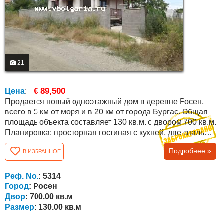
21
€ 89,500
Цена
:
Продается новый одноэтажный дом в деревне Росен,
всего в 5 км от моря и в 20 км от города Бургас. Общая
площадь объекта составляет 130 кв.м. с двором 700 кв.м.
Планировка: просторная гостиная с кухней, две спальни,
ванная комната / туалет, веранда. В подвале дома есть
Подробнее »
В ИЗБРАННОЕ
большая кладовая! Дом продается с современной
мебелью и техникой. Расположение: Деревня Росен
(Бургасская область) расположена в юго-восточной
Реф. No.
: 5314
Болгарии и входит в...
Город
: Росен
Двор
: 700.00 кв.м
Размер
: 130.00 кв.м