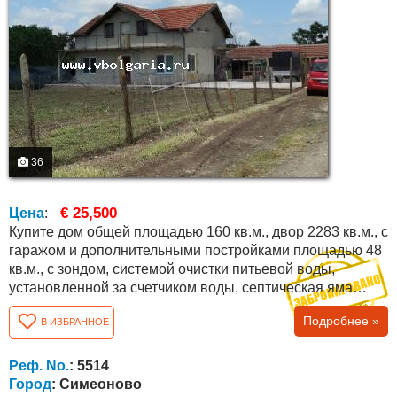
36
€ 25,500
Цена
:
Купите дом общей площадью 160 кв.м., двор 2283 кв.м., с
гаражом и дополнительными постройками площадью 48
кв.м., с зондом, системой очистки питьевой воды,
установленной за счетчиком воды, септическая яма
объемом в 30 м 3 . На первом этаже планировка
Подробнее »
В ИЗБРАННОЕ
следующая: кухня, гостиная, две спальни, внутренняя
ванная комната с туалетом и коридор. По внешней
лестнице можно попасть на высокий чердачный этаж,
Реф. No.
: 5514
который можно разделить на одну большую или...
Город
: Симеоново