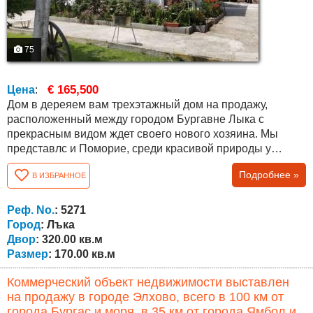
75
€ 165,500
Цена
:
Дом в дереяем вам трехэтажный дом на продажу,
расположенный между городом Бургавне Лыка с
прекрасным видом ждет своего нового хозяина. Мы
представлс и Поморие, среди красивой природы у
подножия гор Стара Планина в экологически чистом
Подробнее »
В ИЗБРАННОЕ
районе недалеко от города и морских курортов. Дом
достаточно просторный площадью 170 кв.м., состоит из 3
этажей со следующей планировкой: ПЕРВЫЙ ЭТАЖ
Реф. No.
: 5271
состоит из гостиной с обеденной зоной и кухней,...
Город
: Лъка
Двор
: 320.00 кв.м
Размер
: 170.00 кв.м
Коммерческий объект недвижимости выставлен
на продажу в городе Элхово, всего в 100 км от
города Бургас и моря, в 35 км от города Ямбол и