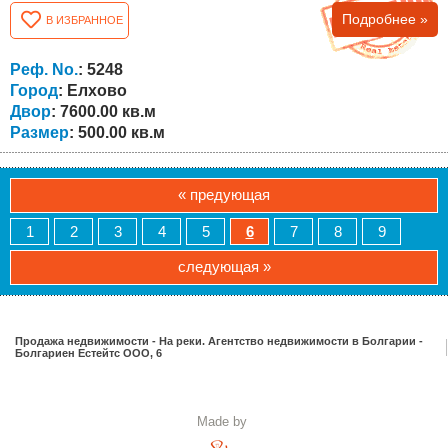
имеется трехфазное и однофазное электричество,
Подробнее »
В ИЗБРАННОЕ
центральное водоснабжение и канализация. В
настоящее время он функционирует как автомастерская
и автомойка, но его можно превратить в супермаркет,
Реф. No.
: 5248
склад и т.д. В городе Элхово и регионе проживают...
Город
: Елхово
Двор
: 7600.00 кв.м
Размер
: 500.00 кв.м
« предующая
1
2
3
4
5
6
7
8
9
следующая »
Продажа недвижимости - На реки. Агентство недвижимости в Болгарии -
Болгариен Естейтс ООО, 6
Made by