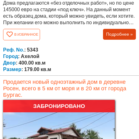
Дома предлагаются «без отделочных работ», но по цене
145000 евро на стадии «под ключ». На данный момент
есть образец дома, который можно увидеть, если хотите.
При желании его можно выполнить по индивидуальному
проекту. Дом двухэтажный, а планировка функциональна
Подробнее »
В ИЗБРАННОЕ
и удобна. Общая площадь составляет 179,20 кв.м. и двор
400 кв.м. Первый этаж состоит из большой общей
комнаты с кухней, зоны: обеденный стол, диваны,
Реф. No.
: 5343
комната (спальня / кабинет),...
Город
: Ахелой
Двор
: 400.00 кв.м
Размер
: 179.00 кв.м
Продается новый одноэтажный дом в деревне
Росен, всего в 5 км от моря и в 20 км от города
Бургас.
ЗАБРОНИРОВАНО