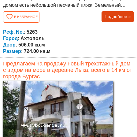
домом есть небольшой песчаный пляж. Земельный
участок площадь 506 кв.м., строительство отеля на
Подробнее »
В ИЗБРАННОЕ
площади застройки здания 200 кв.м. на каждом этаже, из
общей площади двора 306 кв.м. остаются свободными.
Общая площадь (максимальная разрешенная площадь
Реф. No.
: 5263
застройки) составляет 724 кв.м. : два жилых...
Город
: Ахтополь
Двор
: 506.00 кв.м
Размер
: 724.00 кв.м
Предлагаем на продажу новый трехэтажный дом
с видом на море в деревне Лыка, всего в 14 км от
города Бургас.