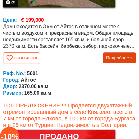
28
€ 199,000
Цена
:
Дом находится в 3 км от Айтос в отличном месте с
чистым воздухом и прекрасным видом. Общая площадь
недвижимости составляет 165 кв.м. и большой двор
2370 кв.м. Есть бассейн, барбекю, забор, парковочные
места и многое другое. Дом утеплен качественными
Подробнее »
В ИЗБРАННОЕ
теплоизоляционными материалами снаружи 10 см
пенополистиролом и каменной ватой изнутри.
Отопление осуществляется комбинированным
Реф. No.
: 5601
автоматизированным котлом с водяным подогревом
Город
: Айтос
на...
Двор
: 2370.00 кв.м
Размер
: 165.00 кв.м
ТОП ПРЕДЛОЖЕНИЕ!!!! Продается двухэтажный
отремонтированный дом в селе Княжево, всего в
7 км от города Елхово, в 100 км от города Бургаса
и в 25 км от Турции. Недвижимость в Болгарии.
ПРОДАНО
-10%