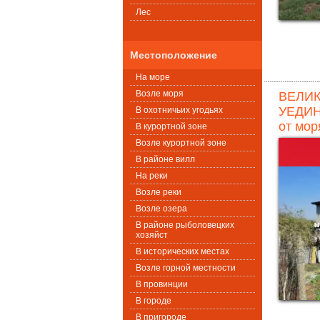
Лес
Местоположение
На море
Возле моря
ВЕЛИК
УЕДИНЕ
В охотничьих угодьях
от мор
В курортной зоне
Возле курортной зоне
В районе вилл
На реки
Возле реки
Возле озера
В районе рыболовецких
хозяйст
В исторических местах
Возле горной местности
В провинции
В городе
В пригороде