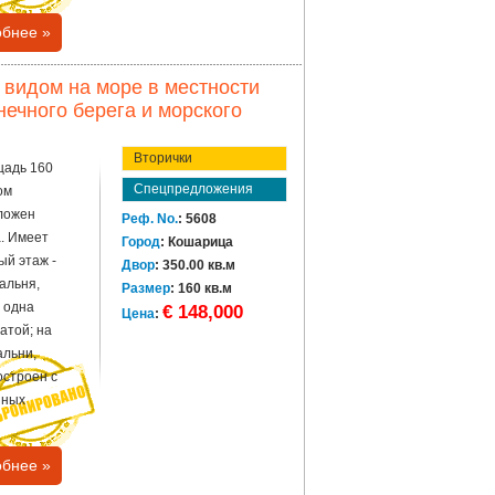
бнее »
 видом на море в местности
нечного берега и морского
Вторички
щадь 160
Спецпредложения
ом
ложен
Реф. No.
: 5608
а. Имеет
Город
: Кошарица
й этаж -
Двор
: 350.00 кв.м
пальня,
Размер
: 160 кв.м
 одна
€ 148,000
Цена
:
атой; на
альни,
остроен с
нных
бнее »