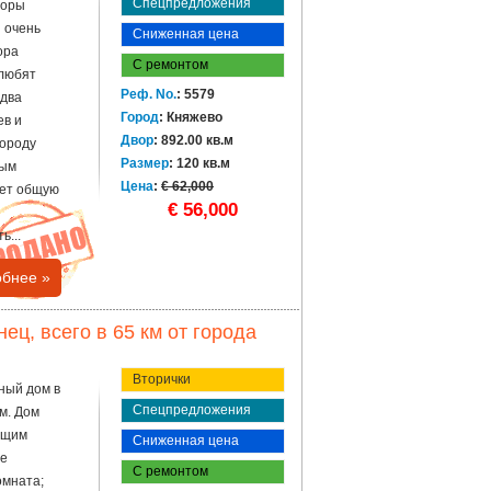
Спецпредложения
горы
н очень
Сниженная цена
ора
С ремонтом
 любят
Реф. No.
: 5579
 два
Город
: Княжево
ев и
Двор
: 892.00 кв.м
городу
Размер
: 120 кв.м
мым
Цена
:
€ 62,000
еет общую
€ 56,000
ь...
бнее »
ц, всего в 65 км от города
Вторички
ный дом в
Спецпредложения
м. Дом
ющим
Сниженная цена
ве
С ремонтом
омната;