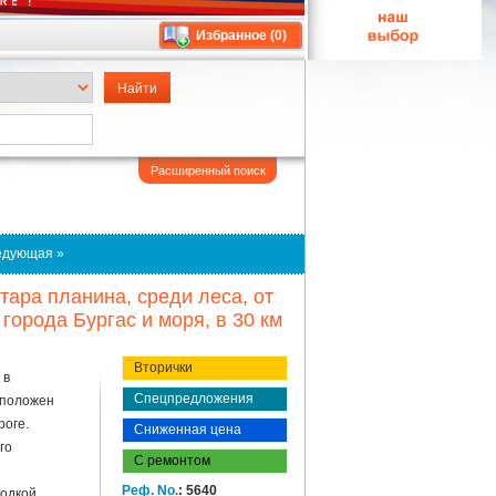
Избранное (
0
)
Расширенный поиск
едующая »
ара планина, среди леса, от
города Бургас и моря, в 30 км
Вторички
 в
Спецпредложения
сположен
роге.
Сниженная цена
го
С ремонтом
Реф. No.
: 5640
одкой,