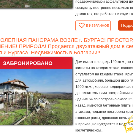
поддерживаемой асфальтовой до
соседству построено несколько н
домов тех, кто работает и ездит в.
Подро
В ИЗБРАННОЕ
ОЛЕПНАЯ ПАНОРАМА ВОЗЛЕ г. БУРГАС! ПРОСТОР
НИЕ! ПРИРОДА! Продается двухэтажный дом в селе 
я и Бургаса. Недвижимость в Болгарии!!
Дом имеет площадь 140 кв.м., по 
ЗАБРОНИРОВАНО
комнаты на каждом этаже, ванна
с туалетом на каждом этаже. Кры
для автомобиля, большой двор 
1500 кв.м. , хорошо поддерживает
дополнительными постройками и 
Здание было построено около 25
назад, имеются бетонные плиты
этажами, недавно построена кры
оконные рамы, дровяная печь и 
и прочее, но нуждается в модерн
косметическом...