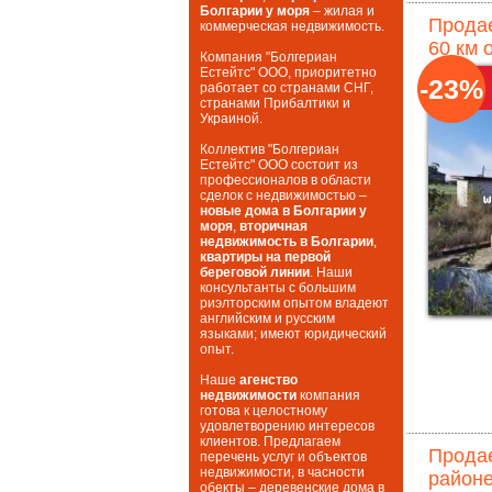
Болгарии у моря
– жилая и
Продае
коммерческая недвижимость.
60 км 
Компания "Болгериан
Естейтс" ООО, приоритетно
-23%
работает со странами СНГ,
странами Прибалтики и
Украиной.
Коллектив "Болгериан
Естейтс" ООО состоит из
профессионалов в области
сделок с недвижимостью –
новые дома в Болгарии у
моря
,
вторичная
недвижимость в Болгарии
,
квартиры на первой
береговой линии
. Наши
консультанты с большим
риэлторским опытом владеют
английским и русским
языками; имеют юридический
опыт.
Наше
агенство
недвижимости
компания
готова к целостному
удовлетворению интересов
клиентов. Предлагаем
Продае
перечень услуг и объектов
недвижимости, в часности
районе
обекты – деревенские дома в