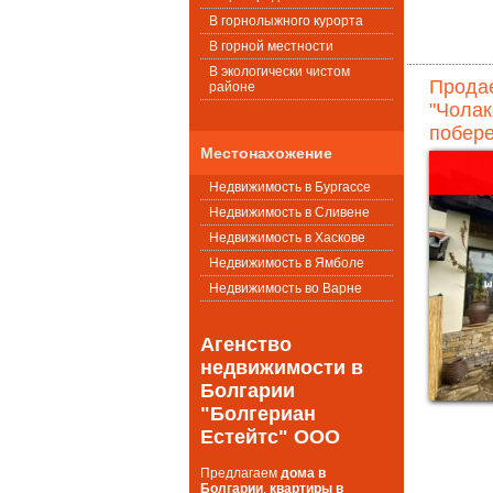
В горнолыжного курорта
В горной местности
В экологически чистом
Продае
районе
"Чолак
побере
Местонахожение
Недвижимость в Бургассе
Недвижимость в Сливене
Недвижимость в Хаскове
Недвижимость в Ямболе
Недвижимость во Варне
Агенство
недвижимости в
Болгарии
"Болгериан
Естейтс" ООО
Предлагаем
дома в
Болгарии
,
квартиры в