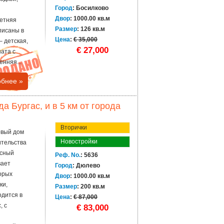
Город
: Босилково
Двор
: 1000.00 кв.м
етняя
Размер
: 126 кв.м
аписаны в
Цена
:
€ 35,000
– детская,
€ 27,000
ната с
енняя...
бнее »
а Бургас, и в 5 км от города
Вторички
овый дом
Новостройки
ительства
асный
Реф. No.
: 5636
вает
Город
: Дюлево
орых
Двор
: 1000.00 кв.м
ки,
Размер
: 200 кв.м
одится в
Цена
:
€ 87,000
, с
€ 83,000