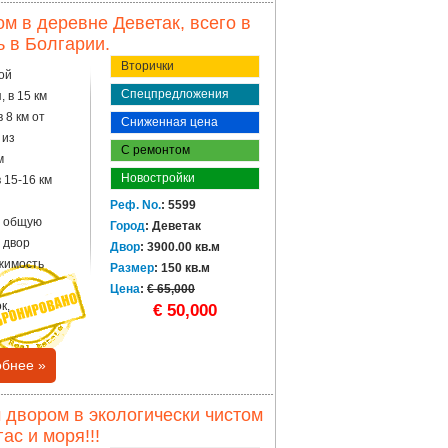
м в деревне Деветак, всего в
ь в Болгарии.
Вторички
ой
Спецпредложения
, в 15 км
 8 км от
Сниженная цена
 из
С ремонтом
м
Новостройки
 15-16 км
Реф. No.
: 5599
т общую
Город
: Деветак
 двор
Двор
: 3900.00 кв.м
ижимость
Размер
: 150 кв.м
Цена
:
€ 65,000
к,
€ 50,000
бнее »
 двором в экологически чистом
ас и моря!!!