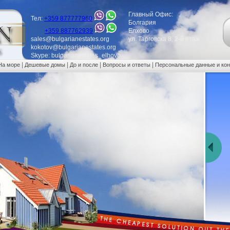
Главный Офис:
Тел:
+359 877777960
Болгария
+359 887762939
Елхово
sales@bulgarianestates.org
ул. Тарговска 8, 2-й етаж
kokotov@bulgarianestates.org
Skype: bulgarianestates_elhovo
|
|
|
|
На море
Дешевые домы
До и после
Вопросы и ответы
Персональные данные и ко