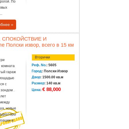
рогой. По
овых
..
бнее »
, СПОКОЙСТВИЕ И
Полски извор, всего в 15 км
Вторички
три
Реф. No.
: 5605
я комната
Город
: Полски Извор
тый гараж
Двор
: 1500.00 кв.м
площадью
Размер
: 140 кв.м
ся с
€ 88,000
Цена
:
зондом .
 лет
 между
ша, новые
радиаторы
изации и