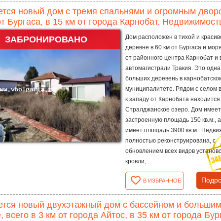
тся новый дом с тремя спальнями и огромным дворо
от Бургаса, в 15 км от города Карнобат. Недвижимост
Дом расположен в тихой и красив
ЗАБРОНИРОВАНО
деревне в 60 км от Бургаса и моря
от районного центра Карнобат и в
автомагистрали Тракия. Это одна
больших деревень в карнобатско
муниципалитете. Рядом с селом в
к западу от Карнобата находится
Стралджанское озеро. Дом имее
застроенную площадь 150 кв.м., а
имеет площадь 3900 кв.м . Недв
полностью реконструирована, с
обновлением всех видов установо
кровли,...
Подро
В ИЗБРАННОЕ
тся новый двухэтажный дом с бассейном и большим
, всего в 3 км от города Айтос, в 35 км от города Бург