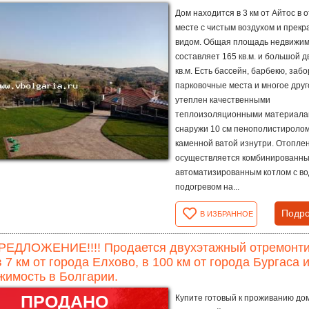
Дом находится в 3 км от Айтос в 
месте с чистым воздухом и прек
видом. Общая площадь недвижи
составляет 165 кв.м. и большой д
кв.м. Есть бассейн, барбекю, забо
парковочные места и многое друг
утеплен качественными
теплоизоляционными материал
снаружи 10 см пенополистиролом
каменной ватой изнутри. Отопле
осуществляется комбинированн
автоматизированным котлом с в
подогревом на...
Подро
В ИЗБРАННОЕ
РЕДЛОЖЕНИЕ!!!! Продается двухэтажный отремонти
в 7 км от города Елхово, в 100 км от города Бургаса и
имость в Болгарии.
ПРОДАНО
Купите готовый к проживанию дом