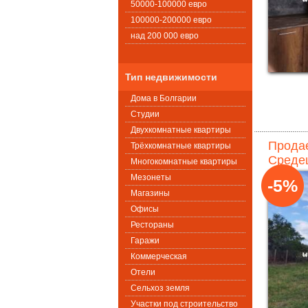
50000-100000 евро
100000-200000 евро
над 200 000 евро
Тип недвижимости
Дома в Болгарии
Студии
Двухкомнатные квартиры
Продае
Трёхкомнатные квартиры
Средец
Многокомнатные квартиры
Мезонеты
-5%
Магазины
Офисы
Рестораны
Гаражи
Коммерческая
Oтели
Сельхоз земля
Участки под строительство