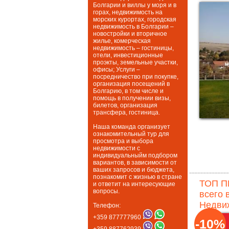
Болгарии и виллы у моря и в
горах, недвижимость на
морских курортах, городская
недвижимость в Болгарии –
новостройки и вторичное
жилье, комерческая
недвижимость – гостиницы,
отели, инвестиционные
проэкты, земельные участки,
офисы; Услуги –
посредничество при покупке,
организация посещений в
Болгарию, в том числе и
помощь в получении визы,
билетов, организация
трансфера, гостиница.
Наша команда организует
ознакомительный тур для
просмотра и выбора
недвижимости с
индивидуальныйм подбором
вариантов, в зависимости от
ваших запросов и бюджета,
познакомит с жизнью в стране
ТОП П
и ответит на интересующие
вопросы.
всего 
Недвиж
Телефон:
+359 877777960
-10%
+359 887762939