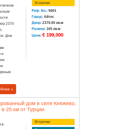
Вторички
отличном
Реф. No.
: 5601
расным
Город
: Айтос
мости
Двор
: 2370.00 кв.м
вор 2370
Размер
: 165 кв.м
р,
€ 199,000
Цена
:
ое. Дом
ами
 и
ние
ым
одяным
бнее »
рованный дом в селе Княжево,
 в 25 км от Турции.
Вторички
 в