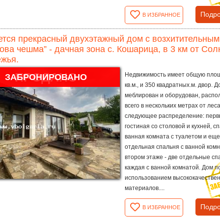
Подро
В ИЗБРАННОЕ
тся прекрасный двухэтажный дом с возхитительным
ова чешма” - дачная зона с. Кошарица, в 3 км от Сол
жья.
ПРОДАНО
Недвижимость имеет общую пло
ЗАБРОНИРОВАНО
кв.м., и 350 квадратных.м. двор. Д
меблирован и оборудован, распо
всего в нескольких метрах от лес
следующее распределение: первы
гостиная со столовой и кухней, с
ванная комната с туалетом и еще
отдельная спальня с ванной комн
втором этаже - две отдельные сп
каждая с ванной комнатой. Дом п
использованием высококачестве
материалов....
Подро
В ИЗБРАННОЕ