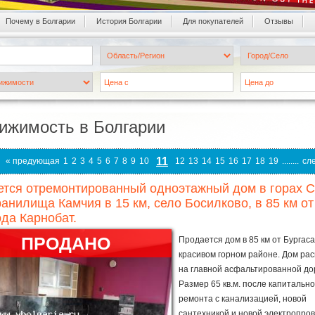
Почему в Болгарии
История Болгарии
Для покупателей
Oтзывы
ижимость в Болгарии
11
« предующая
1
2
3
4
5
6
7
8
9
10
12
13
14
15
16
17
18
19
........
сл
тся отремонтированный одноэтажный дом в горах Ст
анилища Камчия в 15 км, село Босилково, в 85 км от 
ода Карнобат.
ПРОДАНО
Продается дом в 85 км от Бургаса
красивом горном районе. Дом ра
на главной асфальтированной до
Размер 65 кв.м. после капитально
ремонта с канализацией, новой
сантехникой и новой электропров