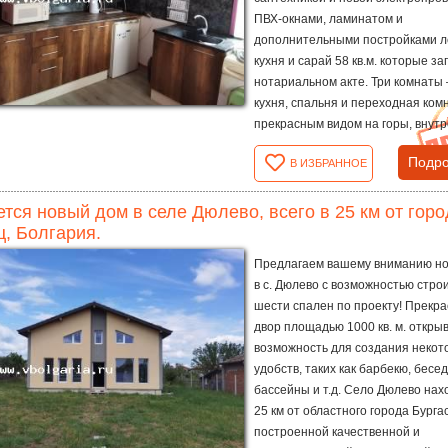
ПВХ-окнами, ламинатом и
дополнительными постройками л
кухня и сарай 58 кв.м. которые з
нотариальном акте. Три комнаты 
кухня, спальня и переходная ком
прекрасным видом на горы, внутр
Подро
В ИЗБРАННОЕ
тся новый дом в селе Дюлево, всего в 25 км от город
, Болгария.
Предлагаем вашему вниманию н
в с. Дюлево с возможностью стро
шести спален по проекту! Прекр
двор площадью 1000 кв. м. откры
возможность для создания некот
удобств, таких как барбекю, бесед
бассейны и т.д. Село Дюлево нах
25 км от областного города Бургас
построенной качественной и