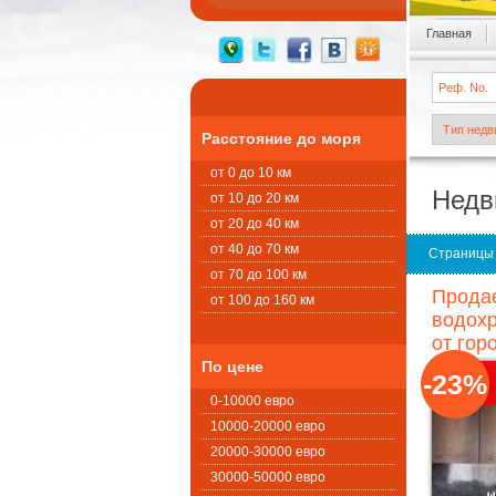
Главная
Расстояние до моря
от 0 до 10 км
Недв
от 10 до 20 км
от 20 до 40 км
от 40 до 70 км
Страницы
от 70 до 100 км
Продае
от 100 до 160 км
водохр
от гор
По цене
-23%
0-10000 евро
10000-20000 евро
20000-30000 евро
30000-50000 евро