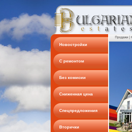
|
Продажи
Новостройки
С ремонтом
Без комисии
Сниженная цена
Спецпредложения
Вторички