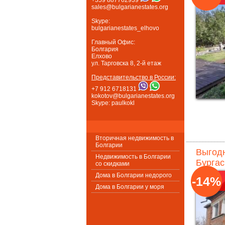
sales@bulgarianestates.org
Skype:
bulgarianestates_elhovo
Главный Офис:
Болгария
Елхово
ул. Тарговска 8, 2-й етаж
Представительство в России:
+7 912 6718131
kokotov@bulgarianestates.org
Skype: paulkokl
Вторичная недвижимость в
Болгарии
Выгодн
Недвижимость в Болгарии
Бургас
со скидками
Дома в Болгарии недорого
-14%
Дома в Болгарии у моря