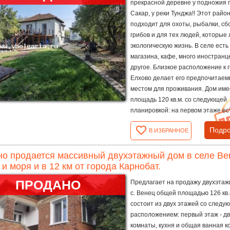
прекрасной деревне у подножия 
Сакар, у реки Тунджа!! Этот райо
подходит для охоты, рыбалки, сб
грибов и для тех людей, которые
экологическую жизнь. В селе есть
магазина, кафе, много иностранц
другое. Близкое расположение к 
Елхово делает его предпочитае
местом для проживания. Дом им
площадь 120 кв.м. со следующей
планировкой: на первом этаже ест
Подро
В ИЗБРАННОЕ
о продается массивный двухэтажный дом в селе Вене
 и моря и в 12 км от города Карнобат.
ПРОДАНО
Предлагает на продажу двухэтаж
с. Венец общей площадью 126 кв.
состоит из двух этажей со следу
расположением: первый этаж - д
комнаты, кухня и общая ванная к