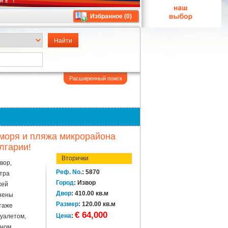
Избранное (
0
)
Расширенный поиск
т моря и пляжа микрорайона
лгарии!
Вторички
вор,
Реф. No.
: 5870
нтра
Город
: Извор
жей
Двор
: 410.00 кв.м
инены
Размер
: 120.00 кв.м
таже
€ 64,000
Цена
:
туалетом,
нном