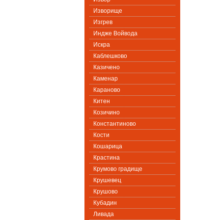
Изворище
Изгрев
Индже Войвода
Искра
Каблешково
Казичено
Каменар
Караново
Китен
Козичино
Константиново
Кости
Кошарица
Крастина
Крумово градище
Крушевец
Крушово
Кубадин
Ливада