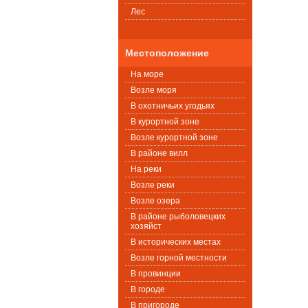
Лес
Местоположение
На море
Возле моря
В охотничьих угодьях
В курортной зоне
Возле курортной зоне
В районе вилл
На реки
Возле реки
Возле озера
В районе рыболовецких
хозяйст
В исторических местах
Возле горной местности
В провинции
В городе
В пригороде