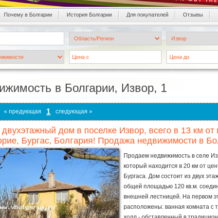
Почему в Болгарии
История Болгарии
Для покупателей
Oтзывы
ижимость в Болгарии, Извор, 1
1
« предующая
следующая »
 двухэтажный дом в поселке Извор, всего в 13 км о
рие, Бургас, Болгария! Продажа недвижимости в Бо
Продаем недвижимость в селе Из
который находится в 20 км от це
Бургаса. Дом состоит из двух эта
общей площадью 120 кв.м. соед
внешней лестницей. На первом э
расположены: ванная комната с 
холл - обставленный в традицио