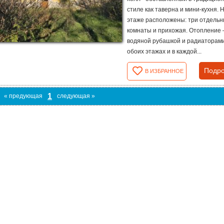
стиле как таверна и мини-кухня. 
этаже расположены: три отдель
комнаты и прихожая. Отопление –
водяной рубашкой и радиаторам
обоих этажах и в каждой...
Подро
В ИЗБРАННОЕ
1
« предующая
следующая »