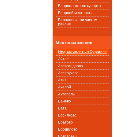
В горнолыжного курорта
В горной местности
В экологически чистом
районе
Местонахожение
Недвижимость в Бургассе
Айтос
Александрово
Аспарухово
Атия
Ахелой
Ахтополь
Банево
Бата
Босилково
Братово
Бродилово
Брястовец