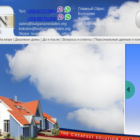
Главный Офис:
Тел:
+359 877777960
Болгария
+359 887762939
Елхово
sales@bulgarianestates.org
ул. Тарговска 8, 2-й етаж
kokotov@bulgarianestates.org
Skype: bulgarianestates_elhovo
|
|
|
|
На море
Дешевые домы
До и после
Вопросы и ответы
Персональные данные и ко