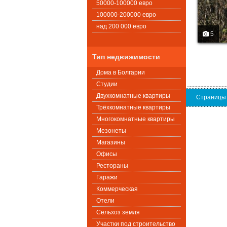
50000-100000 евро
100000-200000 евро
над 200 000 евро
5
Тип недвижимости
Дома в Болгарии
Студии
Двухкомнатные квартиры
Страницы
Трёхкомнатные квартиры
Многокомнатные квартиры
Мезонеты
Магазины
Офисы
Рестораны
Гаражи
Коммерческая
Oтели
Сельхоз земля
Участки под строительство