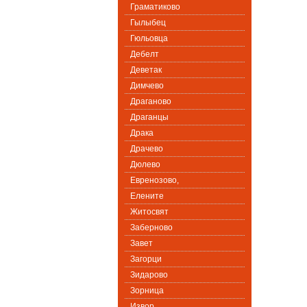
Граматиково
Гылыбец
Гюльовца
Дебелт
Деветак
Димчево
Драганово
Драганцы
Драка
Драчево
Дюлево
Евренозово,
Елените
Житосвят
Заберново
Завет
Загорци
Зидарово
Зорница
Извор