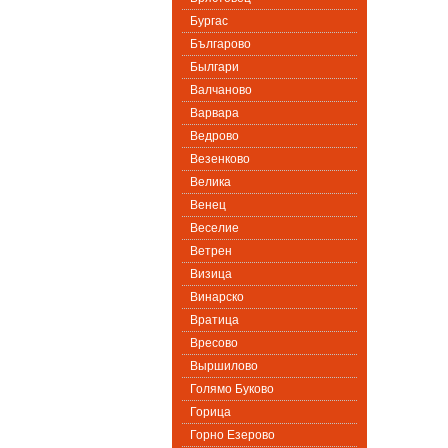
Бургас
Българово
Былгари
Валчаново
Варвара
Ведрово
Везенково
Велика
Венец
Веселие
Ветрен
Визица
Винарско
Вратица
Вресово
Выршилово
Голямо Буково
Горица
Горно Езерово