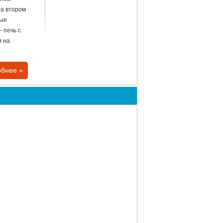
На втором
ные
 печь с
и на
бнее »