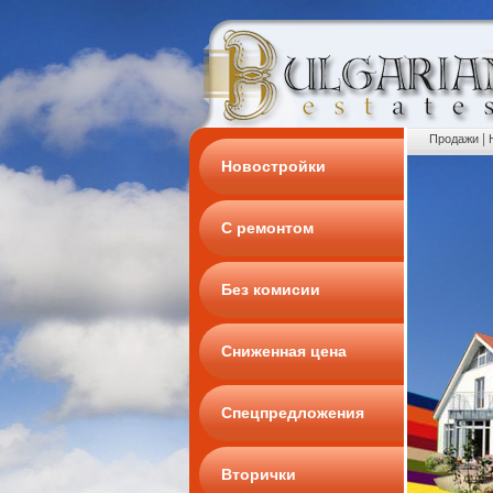
|
Продажи
Новостройки
С ремонтом
Без комисии
Сниженная цена
Спецпредложения
Вторички