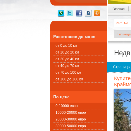
Главная
Расстояние до моря
от 0 до 10 км
Недв
от 10 до 20 км
от 20 до 40 км
от 40 до 70 км
Страницы
от 70 до 100 км
Купите
от 100 до 160 км
Краймо
По цене
0-10000 евро
10000-20000 евро
20000-30000 евро
30000-50000 евро