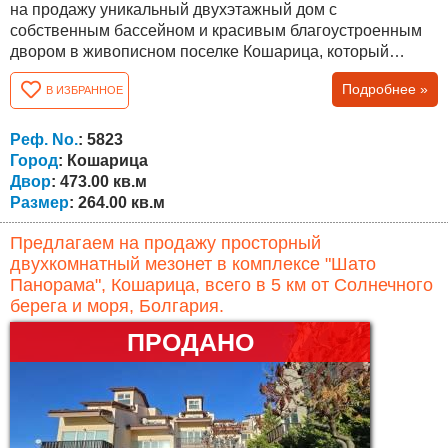
на продажу уникальный двухэтажный дом с
собственным бассейном и красивым благоустроенным
двором в живописном поселке Кошарица, который
находится всего в 5 минутах езды на машине от
Подробнее »
В ИЗБРАННОЕ
морского курорта Солнечный берег и с. Кошарица,
Святой Влас. Климат уникальный – сочетание свежего
морского и горного воздуха. В поселке отличная
Реф. No.
: 5823
инфраструктура - школа, детский сад, церковь,...
Город
: Кошарица
Двор
: 473.00 кв.м
Размер
: 264.00 кв.м
Предлагаем на продажу просторный
двухкомнатный мезонет в комплексе "Шато
Панорама", Кошарица, всего в 5 км от Солнечного
берега и моря, Болгария.
ПРОДАНО