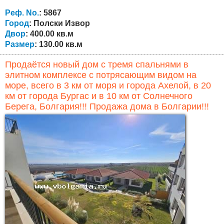
отапливается камином с водяной рубашкой и
радиаторами, санитарные узлы подключены к
Реф. No.
: 5867
центральной канализации. Во дворе также
Город
: Полски Извор
установлена...
Двор
: 400.00 кв.м
Размер
: 130.00 кв.м
Продаётся новый дом с тремя спальнями в
элитном комплексе с потрясающим видом на
море, всего в 3 км от моря и города Ахелой, в 20
км от города Бургас и в 10 км от Солнечного
Берега, Болгария!!! Продажа дома в Болгарии!!!