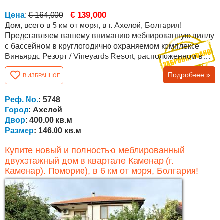
€ 139,000
Цена
:
€ 164,000
Дом, всего в 5 км от моря, в г. Ахелой, Болгария!
Представляем вашему вниманию меблированную виллу
с бассейном в круглогодично охраняемом комплексе
Виньярдс Резорт / Vineyards Resort, расположенном в
юго-восточной Болгарии, недалеко от моря, городка
Подробнее »
В ИЗБРАННОЕ
Каблешково, а также до курортов поселка Ахелой (в 5 км
от пляжа) и курорта Солнечный Берег (10 мин езды).
Комплекс расположен на красивом холме у подножия
Реф. No.
: 5748
горы Стара планина с прекрасным...
Город
: Ахелой
Двор
: 400.00 кв.м
Размер
: 146.00 кв.м
Купите новый и полностью меблированный
двухэтажный дом в квартале Каменар (г.
Каменар). Поморие), в 6 км от моря, Болгария!