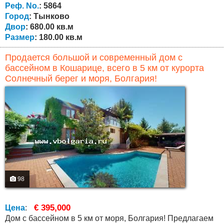
дуба, с гарантией 5 лет. Немецкие оконные рамы фирмы
Реф. No.
: 5864
«Rehau» цвета ореха с...
Город
: Тынково
Двор
: 680.00 кв.м
Размер
: 180.00 кв.м
Продается большой и современный дом с
бассейном в Кошарице, всего в 5 км от курорта
Солнечный берег и моря, Болгария!
98
€ 395,000
Цена
:
Дом с бассейном в 5 км от моря, Болгария! Предлагаем