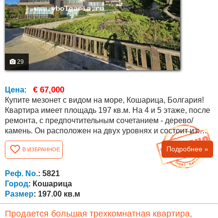
29
€ 67,000
Цена
:
Купите мезонет с видом на море, Кошарица, Болгария!
Квартира имеет площадь 197 кв.м. На 4 и 5 этаже, после
ремонта, с предпочтительным сочетанием - дерево/
камень. Он расположен на двух уровнях и состоит из:
Первый уровень: прихожая, коридор, ванная комната с
Подробнее »
В ИЗБРАННОЕ
душем и туалетом в одном, кухня с обеденной зоной,
соединенная и в то же время отделенная от гостиной,
спальня, две террасы - одна в столовую и одна в
Реф. No.
: 5821
гостиную Второй...
Город
: Кошарица
Размер
: 197.00 кв.м
Продается большая трехкомнатная квартира,