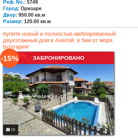
площадь 120 кв.м. подключен к центральной
Реф. No.
: 5749
канализации! Недвижимость состоит из...
Город
: Оризаре
Двор
: 950.00 кв.м
Размер
: 120.00 кв.м
Купите новый и полностью меблированный
двухэтажный дом в Ахелой, в 5км от моря,
Болгария!
-15%
ЗАБРОНИРОВАНО
19