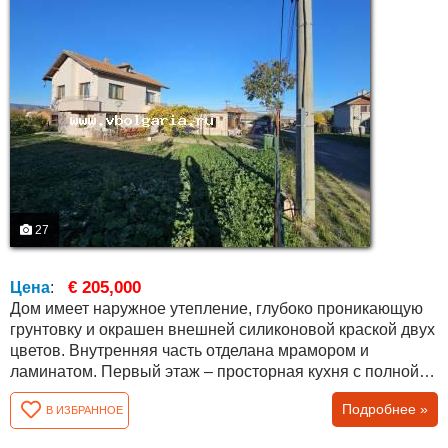
27
€ 205,000
Цена
:
Дом имеет наружное утепление, глубоко проникающую
грунтовку и окрашен внешней силиконовой краской двух
цветов. Внутренняя часть отделана мрамором и
ламинатом. Первый этаж – просторная кухня с полной
меблировкой, большая полностью меблированная
Подробнее »
В ИЗБРАННОЕ
гостиная, ванная комната и туалет с ванной и кладовой.
Красивые межкомнатные двери в цвете золотистого