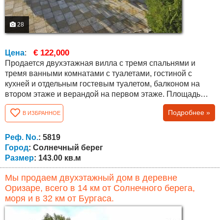
28
€ 122,000
Цена
:
Продается двухэтажная вилла с тремя спальнями и
тремя ванными комнатами с туалетами, гостиной с
кухней и отдельным гостевым туалетом, балконом на
втором этаже и верандой на первом этаже. Площадь
чистая без каких-либо общих частей и составляет 143
Подробнее »
В ИЗБРАННОЕ
кв.м. Вилла полностью закончена с Актом 16 /
разрешение на введение в эксплуатацию/, меблирована
и полностью оборудованная кухня. Комплекс предлагает
Реф. No.
: 5819
роскошную жизнь, благодаря его...
Город
: Солнечный берег
Размер
: 143.00 кв.м
Мы продаем двухэтажный дом в деревне
Оризаре, всего в 14 км от Солнечного берега,
моря и в 32 км от Бургаса.