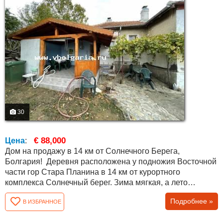
30
€ 88,000
Цена
:
Дом на продажу в 14 км от Солнечного Берега,
Болгария! Деревня расположена у подножия Восточной
части гор Стара Планина в 14 км от курортного
комплекса Солнечный берег. Зима мягкая, а лето
прохладное. Деревня большая, имеется много удобств:
Подробнее »
В ИЗБРАННОЕ
детский сад, библиотека, школа и магазины. Каждый час
есть автобус до Солнечного берега. Дом имеет общую