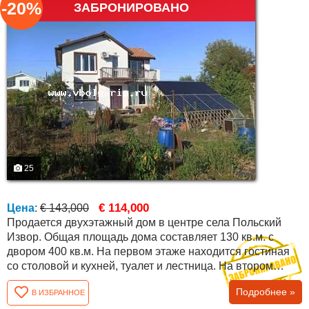
-20%
ЗАБРОНИРОВАНО
25
€ 114,000
Цена
:
€ 143,000
Продается двухэтажный дом в центре села Польский
Извор. Общая площадь дома составляет 130 кв.м. с
двором 400 кв.м. На первом этаже находится гостиная
со столовой и кухней, туалет и лестница. На втором
этаже имеются две спальни и ванная комната с
Подробнее »
В ИЗБРАННОЕ
туалетом. Весь дом снаружи гидроизолирован,