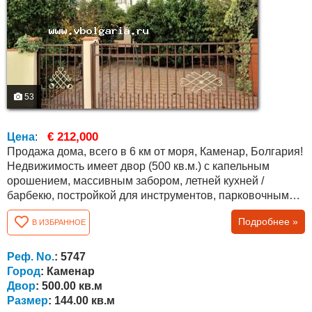
53
€ 212,000
Цена
:
Продажа дома, всего в 6 км от моря, Каменар, Болгария!
Недвижимость имеет двор (500 кв.м.) с капельным
орошением, массивным забором, летней кухней /
барбекю, постройкой для инструментов, парковочным
местом и множеством различных деревьев и
Подробнее »
В ИЗБРАННОЕ
кустарников, в т. ч. вечнозеленых. Дом новый и
полностью меблированный, общая площадь составляет
144 кв.м. На первом этаже (63 кв.м.) есть большая кухня,
Реф. No.
: 5747
гостиная/ зал с камином (водяная рубашка,...
Город
: Каменар
Двор
: 500.00 кв.м
Размер
: 144.00 кв.м