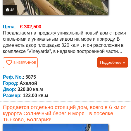
48
€ 302,500
Цена
:
Предлагаем на продажу уникальный новый дом с тремя
спальнями и уникальным видом на море и природу. В
доме есть двор площадью 320 кв.м . и он расположен в
комплексе “Vineyards”, в недавно построенной части
“Panorama Vineyards”. Общая площадь дома составляет
Подробнее »
В ИЗБРАННОЕ
112,8 кв.м., распределенных между большой гостиной с
высотой потолков 4,5 м, тремя спальнями, коридором,
двумя ванными комнатами, хозяйственным
Реф. No.
: 5875
помещением и верандой, во всех комнатах высота...
Город
: Ахелой
Двор
: 320.00 кв.м
Размер
: 123.00 кв.м
Продается отдельно стоящий дом, всего в 6 км от
курорта Солнечный берег и моря - в поселке
Тынково, Болгария!