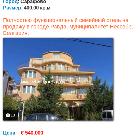
позволяет...
Город
: Сарафово
Размер
: 400.00 кв.м
Полностью функциональный семейный отель на
продажу в городе Равда, муниципалитет Нессебр,
Болгария.
13
€ 540,000
Цена
: