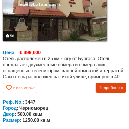
56
€ 499,000
Цена
:
Отель расположен в 25 км к югу от Бургаса. Отель
предлагает двухместные номера и номера люкс,
оснащенные телевизором, ванной комнатой и террасой.
Сам отель расположен на тихой улице, примерно в 400
метрах от пляжа и деревни "Червенка". В эксплуатации
Подробнее »
В ИЗБРАННОЕ
находятся на первых двух этажах, а также 3-й и 4-й этаж
состоит из четырех квартир и один двухместный номер,
которые с установкой, гипса и столярные изделия.
Реф. No.
: 3447
Отделаны и оборудованы...
Город
: Черноморец
Двор
: 500.00 кв.м
Размер
: 1250.00 кв.м