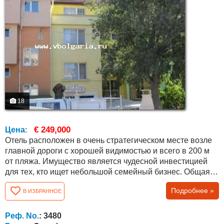
18
€ 249,000
Цена
:
Отель расположен в очень стратегическом месте возле
главной дороги с хорошей видимостью и всего в 200 м
от пляжа. Имущество является чудесной инвестицией
для тех, кто ищет небольшой семейный бизнес. Общая
жилая площадь: 400 кв. м. Вместимость: 10 номеров; 25
Подробнее »
В ИЗБРАННОЕ
гостей. На первом этаже есть возможность для бистро
или кофе. Этот отель - прекрасная инвестиция из-за
своего расположения – микрорайон Сарафово, и это
Реф. No.
: 3480