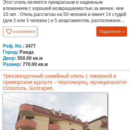
Этот отель является прекрасным и надежным
вложением с хорошей возвращаемостью за менее, чем
10 лет . Отель рассчитан на 50 человек и имеет 14 студий
(для 2 или 3 человек ) и 5 апартаментов, расположенных
на четырех этажах. На первом этаже есть бистро для 50
Подробнее »
В ИЗБРАННОЕ
гостей и летний сад на 40 других гостей. Позади отеля
есть четыре комнаты для персонала. Имеется
возможность приобрести соседние 12-13 комнат и
Реф. No.
: 3477
бассейн, чудесная возможность для...
Город
: Равда
Двор
: 550.00 кв.м
Размер
: 770.00 кв.м
Трехзвездочный семейный отель с таверной в
приморском курорте - Черноморец, муниципалитет
Созополь, Болгария.