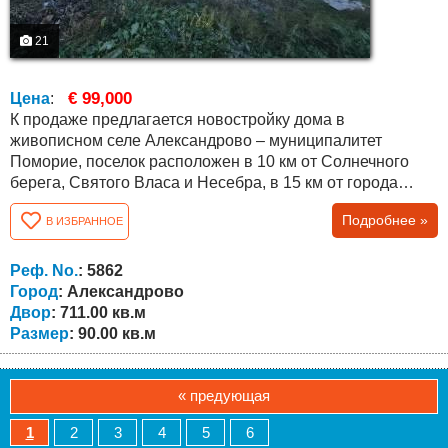
21
€ 99,000
Цена
:
К продаже предлагается новостройку дома в
живописном селе Александрово – муниципалитет
Поморие, поселок расположен в 10 км от Солнечного
берега, Святого Власа и Несебра, в 15 км от города
Поморие и в 25 км от города Бургас, Болгария! Дом
Подробнее »
В ИЗБРАННОЕ
отделан и оформлен по болгарскому госстандарту (на
этапе без внутренней отделки), есть о тдельные счета на
электричество и воду и собственный двор 711 м 2 .
Реф. No.
: 5862
Подъезд к дому по асфальтированной дороге....
Город
: Александрово
Двор
: 711.00 кв.м
Размер
: 90.00 кв.м
« предующая
1
2
3
4
5
6