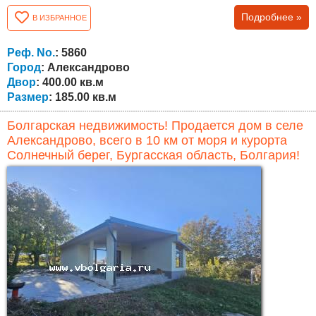
проживания, отдыха в выходные дни, а также для
Подробнее »
В ИЗБРАННОЕ
инвестирования с целью сдачи в аренду туристам и
работающему персоналу! Общая площадь объекта
составляет 185 кв.м. и двор площадью 400 кв.м. ЕСТЬ
Реф. No.
: 5860
ВОЗМОЖНОСТЬ ПРИОБРЕСТИ ЕЩЕ 400 КВ.М. ПО...
Город
: Александрово
Двор
: 400.00 кв.м
Размер
: 185.00 кв.м
Болгарская недвижимость! Продается дом в селе
Александрово, всего в 10 км от моря и курорта
Солнечный берег, Бургасская область, Болгария!