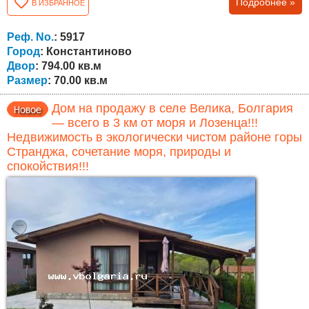
Подробнее »
В ИЗБРАННОЕ
жилой части с тремя комнатами и коридором, а также
пристроенного дополнительного помещения с двумя
комнатами и ванной с туалетом. Обе части могут быть
Реф. No.
: 5917
объединены в одно более просторное и
Город
: Константиново
функциональное...
Двор
: 794.00 кв.м
Размер
: 70.00 кв.м
Дом на продажу в селе Велика, Болгария
— всего в 3 км от моря и Лозенца!!!
Недвижимость в экологически чистом районе горы
Странджа, сочетание моря, природы и
спокойствия!!!