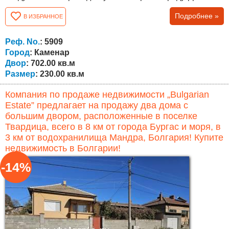
расположен на асфальтированной улице, в спокойном
Подробнее »
В ИЗБРАННОЕ
районе с соседями только с одной стороны, что
обеспечивает уединение и комфорт. Есть вид на море.
Дом построен с использованием материалов высокого
Реф. No.
: 5909
качества и имеет современный дизайн....
Город
: Каменар
Двор
: 702.00 кв.м
Размер
: 230.00 кв.м
Компания по продаже недвижимости „Bulgarian
Estate” предлагает на продажу два дома с
большим двором, расположенные в поселке
Твардица, всего в 8 км от города Бургас и моря, в
3 км от водохранилища Мандра, Болгария! Купите
недвижимость в Болгарии!
-14%