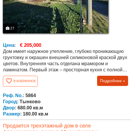
27
€ 205,000
Цена
:
Дом имеет наружное утепление, глубоко проникающую
грунтовку и окрашен внешней силиконовой краской двух
цветов. Внутренняя часть отделана мрамором и
ламинатом. Первый этаж – просторная кухня с полной
меблировкой, большая полностью меблированная
Подробнее »
В ИЗБРАННОЕ
гостиная, ванная комната и туалет с ванной и кладовой.
Красивые межкомнатные двери в цвете золотистого
дуба, с гарантией 5 лет. Немецкие оконные рамы фирмы
Реф. No.
: 5864
«Rehau» цвета ореха с...
Город
: Тынково
Двор
: 680.00 кв.м
Размер
: 180.00 кв.м
Продается трехэтажный дом в селе