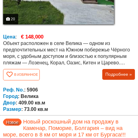
20
€ 148,000
Цена
:
Объект расположен в селе Велика — одном из
предпочтительных мест на Южном побережье Чёрного
моря, с удобным доступом и близостью к популярным
пляжам — Лозенец, Корал, Оазис, Китен и Царево.
Расстояние до Царево около 10 км, до Приморско —
Подробнее »
В ИЗБРАННОЕ
около 11 км. Дом одноэтажный, с функциональной
планировкой и застроенной площадью 73 кв.м (62 кв.м
внутренняя площадь и 11 кв.м веранда). Включает
Реф. No.
: 5906
просторную гостиную, спальню, дополнительную...
Город
: Велика
Двор
: 409.00 кв.м
Размер
: 73.00 кв.м
Новый роскошный дом на продажу в
Каменар, Поморие, Болгария – вид на
море, всего в 8 км от моря и 17 км от Бургаса!!!