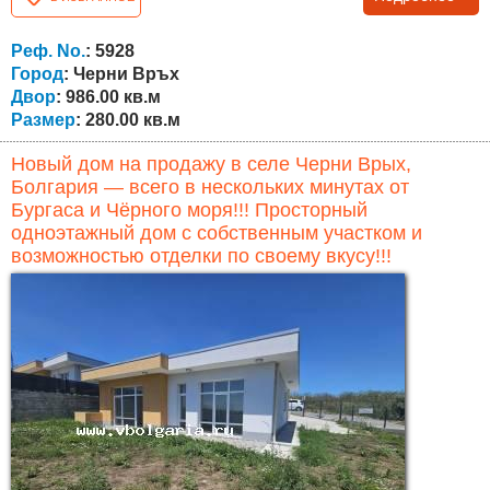
моря. Дом находится всего примерно в 10 км от Бургаса
и моря. Дом расположен на самостоятельном участке
площадью 986 кв.м и спроектирован с современной
Реф. No.
: 5928
архитектурой, удобной...
Город
: Черни Връх
Двор
: 986.00 кв.м
Размер
: 280.00 кв.м
Новый дом на продажу в селе Черни Врых,
Болгария — всего в нескольких минутах от
Бургаса и Чёрного моря!!! Просторный
одноэтажный дом с собственным участком и
возможностью отделки по своему вкусу!!!