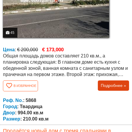
45
€ 173,000
Цена
:
€ 200,000
Общая площадь домов составляет 210 кв.м., а
планировка следующая: В главном доме есть кухня с
обеденной зоной, ванная комната с санитарным узлом и
прачечная на первом этаже. Второй этаж: прихожая,
гостиная, две спальни и две террасы. Плюсами
Подробнее »
В ИЗБРАННОЕ
являются необычно большой для района двор – 994
кв.м., асфальтированная дорога, массивный забор,
массивный гараж, отопление кондиционером и
Реф. No.
: 5868
твердотопливным котлом с радиаторами обоих...
Город
: Твардица
Двор
: 994.00 кв.м
Размер
: 210.00 кв.м
Продаётся новый дом с тремя спальнями в