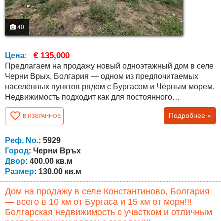
40
€ 135,000
Цена
:
Предлагаем на продажу новый одноэтажный дом в селе
Черни Врых, Болгария — одном из предпочитаемых
населённых пунктов рядом с Бургасом и Чёрным морем.
Недвижимость подходит как для постоянного
проживания, так и для покупки дома в спокойном районе
Подробнее »
В ИЗБРАННОЕ
с быстрым доступом к городу. Площадь дома составляет
130 кв.м, площадь собственного участка — 400 кв.м.
Планировка удобная и функциональная. Дом состоит из
Реф. No.
: 5929
прихожей, просторной...
Город
: Черни Връх
Двор
: 400.00 кв.м
Размер
: 130.00 кв.м
Дом на продажу в селе Константиново, Болгария
— всего в 10 км от Бургаса и 15 км от моря!!!
Болгарская недвижимость с участком и отличным