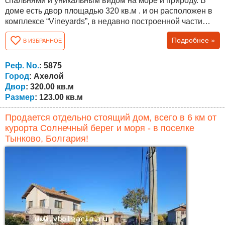
спальнями и уникальным видом на море и природу. В
доме есть двор площадью 320 кв.м . и он расположен в
комплексе “Vineyards”, в недавно построенной части
“Panorama Vineyards”. Общая площадь дома составляет
Подробнее »
В ИЗБРАННОЕ
112,8 кв.м., распределенных между большой гостиной с
высотой потолков 4,5 м, тремя спальнями, коридором,
двумя ванными комнатами, хозяйственным
Реф. No.
: 5875
помещением и верандой, во всех комнатах высота...
Город
: Ахелой
Двор
: 320.00 кв.м
Размер
: 123.00 кв.м
Продается отдельно стоящий дом, всего в 6 км от
курорта Солнечный берег и моря - в поселке
Тынково, Болгария!