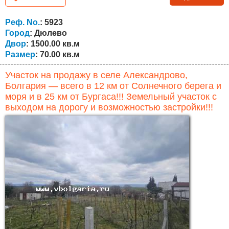
позволяет обустроить дополнительное жилое
пространство по желанию нового владельца. Первый
Реф. No.
: 5923
этаж завершён и готов к проживанию, включает...
Город
: Дюлево
Двор
: 1500.00 кв.м
Размер
: 70.00 кв.м
Участок на продажу в селе Александрово,
Болгария — всего в 12 км от Солнечного берега и
моря и в 25 км от Бургаса!!! Земельный участок с
выходом на дорогу и возможностью застройки!!!