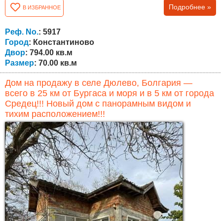
Подробнее »
В ИЗБРАННОЕ
жилой части с тремя комнатами и коридором, а также
пристроенного дополнительного помещения с двумя
комнатами и ванной с туалетом. Обе части могут быть
Реф. No.
: 5917
объединены в одно более просторное и
Город
: Константиново
функциональное...
Двор
: 794.00 кв.м
Размер
: 70.00 кв.м
Дом на продажу в селе Дюлево, Болгария —
всего в 25 км от Бургаса и моря и в 5 км от города
Средец!!! Новый дом с панорамным видом и
тихим расположением!!!