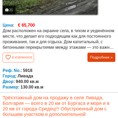
21
€ 65,700
Цена
:
Дом расположен на окраине села, в тихом и уединённом
месте, что делает его подходящим как для постоянного
проживания, так и для отдыха. Дом капитальный, с
бетонными перекрытиями между этажами — это важное
преимущество при ремонте и переустройстве. Общая
Подробнее »
В ИЗБРАННОЕ
площадь составляет около 130 кв.м . Первый этаж
полностью завершён и готов к проживанию, включает
гостиную, кухню, две спальни, ванную комнату и туалет.
Реф. No.
: 5918
Второй этаж —...
Город
: Ливада
Двор
: 940.00 кв.м
Размер
: 130.00 кв.м
Трёхэтажный дом на продажу в селе Ливада,
Болгария — всего в 20 км от Бургаса и моря и в
20 км от города Средец!!! Обустроенный дом с
большим участком и дополнительной