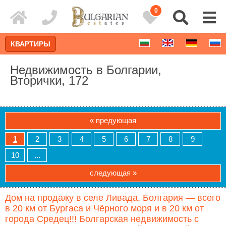
0
КВАРТИРЫ
Недвижимость в Болгарии,
Вторички, 172
« предующая
1
2
3
4
5
6
7
8
9
10
...
следующая »
Расширенный поиск
Дом на продажу в селе Ливада, Болгария — всего
в 20 км от Бургаса и Чёрного моря и в 20 км от
города Средец!!! Болгарская недвижимость с