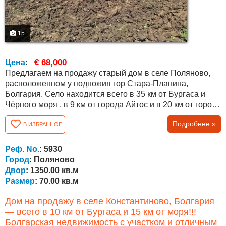
15
€ 68,000
Цена
:
Предлагаем на продажу старый дом в селе Поляново,
расположенном у подножия гор Стара-Планина,
Болгария. Село находится всего в 35 км от Бургаса и
Чёрного моря , в 9 км от города Айтос и в 20 км от города
Карнобат, что обеспечивает удобный доступ ко всем
Подробнее »
В ИЗБРАННОЕ
необходимым услугам и коммуникациям. Объект
представляет собой дом с прочной конструкцией,
подходящий для освежения, ремонта и модернизации в
Реф. No.
: 5930
соответствии с предпочтениями нового...
Город
: Поляново
Двор
: 1350.00 кв.м
Размер
: 70.00 кв.м
Дом на продажу в селе Константиново, Болгария
— всего в 10 км от Бургаса и 15 км от моря!!!
Болгарская недвижимость с участком и отличным