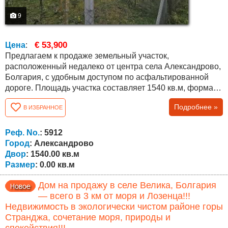
9
€ 53,900
Цена
:
Предлагаем к продаже земельный участок,
расположенный недалеко от центра села Александрово,
Болгария, с удобным доступом по асфальтированной
дороге. Площадь участка составляет 1540 кв.м, форма
— трапециевидная, с лицом к улице 16 метров, глубиной
Подробнее »
В ИЗБРАННОЕ
около 70 метров и задней границей около 30 метров.
Участок позволяет гибкое планирование и различные
варианты застройки. Подходит для жилищного
Реф. No.
: 5912
строительства, разрешено низкое...
Город
: Александрово
Двор
: 1540.00 кв.м
Размер
: 0.00 кв.м
Дом на продажу в селе Велика, Болгария
— всего в 3 км от моря и Лозенца!!!
Недвижимость в экологически чистом районе горы
Странджа, сочетание моря, природы и