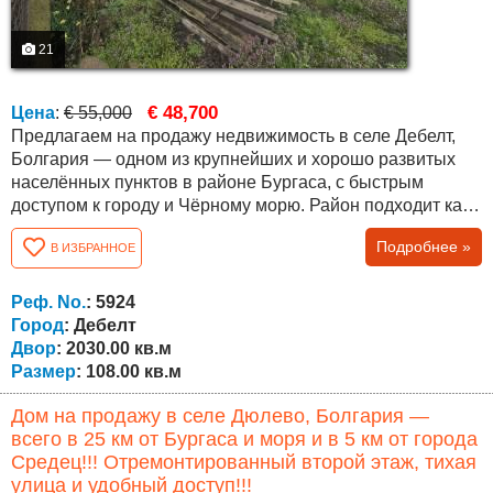
21
€ 48,700
Цена
:
€ 55,000
Предлагаем на продажу недвижимость в селе Дебелт,
Болгария — одном из крупнейших и хорошо развитых
населённых пунктов в районе Бургаса, с быстрым
доступом к городу и Чёрному морю. Район подходит как
для постоянного проживания, так и для покупки
Подробнее »
В ИЗБРАННОЕ
недвижимости у моря в Болгарии. Объект расположен в
тихой части села, в сформированной жилой среде, среди
соседей есть иностранцы — англичане, немцы и
Реф. No.
: 5924
русскоязычные. Участок площадью...
Город
: Дебелт
Двор
: 2030.00 кв.м
Размер
: 108.00 кв.м
Дом на продажу в селе Дюлево, Болгария —
всего в 25 км от Бургаса и моря и в 5 км от города
Средец!!! Отремонтированный второй этаж, тихая
улица и удобный доступ!!!