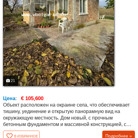
21
€ 105,600
Цена
:
Объект расположен на окраине села, что обеспечивает
тишину, уединение и открытую панорамную вид на
окружающую местность. Дом новый, с прочным
бетонным фундаментом и массивной конструкцией, с
бетонным перекрытием. Застроенная площадь
Подробнее »
В ИЗБРАННОЕ
составляет около 70 кв.м, при этом мансардный этаж