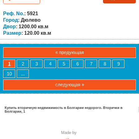
площадью 120 кв.м, с участком 1200 кв.м, ухоженным и
подходящим для сада, отдыха или дополнительной
Реф. No.
: 5921
застройки. Первый (цокольный) этаж состоит из трёх...
Город
: Дюлево
Двор
: 1200.00 кв.м
Размер
: 120.00 кв.м
« предующая
1
2
3
4
5
6
7
8
9
10
...
следующая »
Купить вторичную недвижимость в Болгарии недорого. Вторички в
Болгарии, 1
Made by