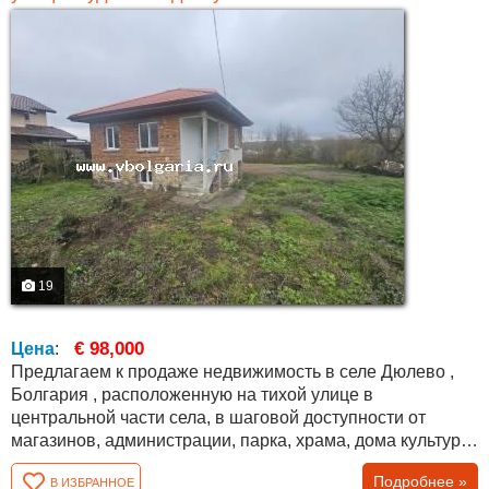
19
€ 98,000
Цена
:
Предлагаем к продаже недвижимость в селе Дюлево ,
Болгария , расположенную на тихой улице в
центральной части села, в шаговой доступности от
магазинов, администрации, парка, храма, дома культуры
и кафе. До села ведут два разных дороги, оба в
Подробнее »
В ИЗБРАННОЕ
отличном состоянии. Дом двухэтажный, общей