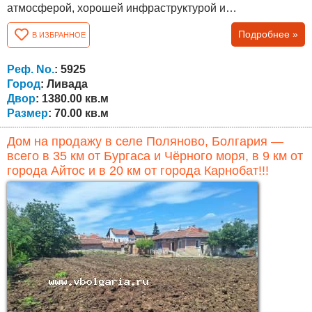
атмосферой, хорошей инфраструктурой и
международным сообществом иностранных жителей.
Подробнее »
В ИЗБРАННОЕ
Дом имеет жилую площадь 70 кв.м и отличается прочной
конструкцией. Недвижимость предоставляет отличные
возможности для ремонта и модернизации в
Реф. No.
: 5925
соответствии с предпочтениями будущего...
Город
: Ливада
Двор
: 1380.00 кв.м
Размер
: 70.00 кв.м
Дом на продажу в селе Поляново, Болгария —
всего в 35 км от Бургаса и Чёрного моря, в 9 км от
города Айтос и в 20 км от города Карнобат!!!