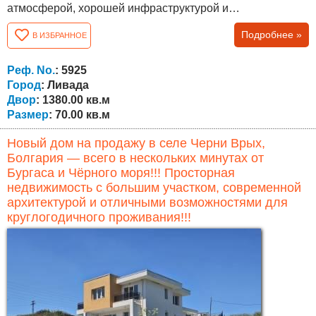
атмосферой, хорошей инфраструктурой и
международным сообществом иностранных жителей.
Подробнее »
В ИЗБРАННОЕ
Дом имеет жилую площадь 70 кв.м и отличается прочной
конструкцией. Недвижимость предоставляет отличные
возможности для ремонта и модернизации в
Реф. No.
: 5925
соответствии с предпочтениями будущего...
Город
: Ливада
Двор
: 1380.00 кв.м
Размер
: 70.00 кв.м
Новый дом на продажу в селе Черни Врых,
Болгария — всего в нескольких минутах от
Бургаса и Чёрного моря!!! Просторная
недвижимость с большим участком, современной
архитектурой и отличными возможностями для
круглогодичного проживания!!!