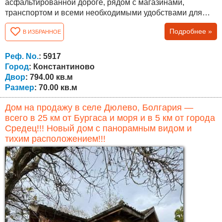
асфальтированной дороге, рядом с магазинами,
транспортом и всеми необходимыми удобствами для
постоянного проживания. Дом состоит из основной
Подробнее »
В ИЗБРАННОЕ
жилой части с тремя комнатами и коридором, а также
пристроенного дополнительного помещения с двумя
комнатами и ванной с туалетом. Обе части могут быть
Реф. No.
: 5917
объединены в одно более просторное и
Город
: Константиново
функциональное...
Двор
: 794.00 кв.м
Размер
: 70.00 кв.м
Дом на продажу в селе Дюлево, Болгария —
всего в 25 км от Бургаса и моря и в 5 км от города
Средец!!! Новый дом с панорамным видом и
тихим расположением!!!