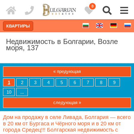
0
КВАРТИРЫ
Недвижимость в Болгарии, Возле
моря, 137
« предующая
1
2
3
4
5
6
7
8
9
10
...
следующая »
Расширенный поиск
Дом на продажу в селе Ливада, Болгария — всего
в 20 км от Бургаса и Чёрного моря и в 20 км от
города Средец!!! Болгарская недвижимость с