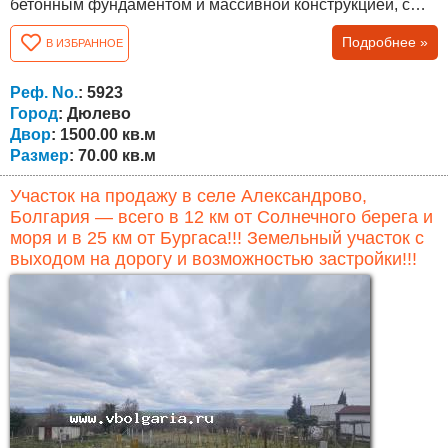
бетонным фундаментом и массивной конструкцией, с
бетонным перекрытием. Застроенная площадь
Подробнее »
В ИЗБРАННОЕ
составляет около 70 кв.м, при этом мансардный этаж
позволяет обустроить дополнительное жилое
пространство по желанию нового владельца. Первый
Реф. No.
: 5923
этаж завершён и готов к проживанию, включает...
Город
: Дюлево
Двор
: 1500.00 кв.м
Размер
: 70.00 кв.м
Участок на продажу в селе Александрово,
Болгария — всего в 12 км от Солнечного берега и
моря и в 25 км от Бургаса!!! Земельный участок с
выходом на дорогу и возможностью застройки!!!