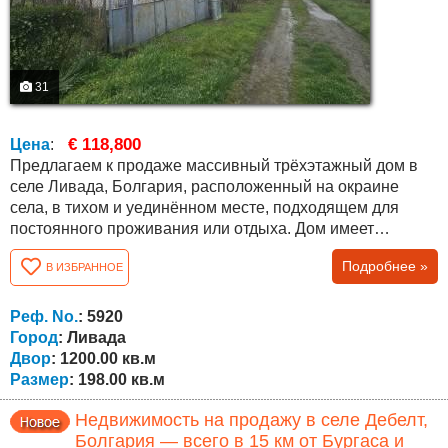
31
€ 118,800
Цена
:
Предлагаем к продаже массивный трёхэтажный дом в
селе Ливада, Болгария, расположенный на окраине
села, в тихом и уединённом месте, подходящем для
постоянного проживания или отдыха. Дом имеет
площадь застройки 66 кв.м на этаж и общую площадь
Подробнее »
В ИЗБРАННОЕ
198 кв.м , с бетонными перекрытиями и внутренней
лестницей между этажами. Первый этаж включает
спальню, гостиную с кухней в одном помещении, ванную
Реф. No.
: 5920
с туалетом и внутреннюю лестницу....
Город
: Ливада
Двор
: 1200.00 кв.м
Размер
: 198.00 кв.м
Недвижимость на продажу в селе Дебелт,
Болгария — всего в 15 км от Бургаса и