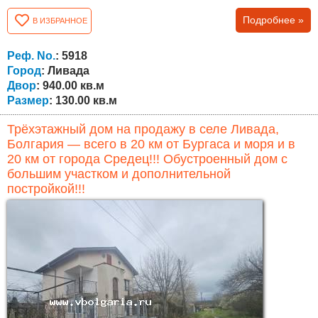
преимущество при ремонте и переустройстве. Общая
Подробнее »
В ИЗБРАННОЕ
площадь составляет около 130 кв.м . Первый этаж
полностью завершён и готов к проживанию, включает
гостиную, кухню, две спальни, ванную комнату и туалет.
Реф. No.
: 5918
Второй этаж —...
Город
: Ливада
Двор
: 940.00 кв.м
Размер
: 130.00 кв.м
Трёхэтажный дом на продажу в селе Ливада,
Болгария — всего в 20 км от Бургаса и моря и в
20 км от города Средец!!! Обустроенный дом с
большим участком и дополнительной
постройкой!!!