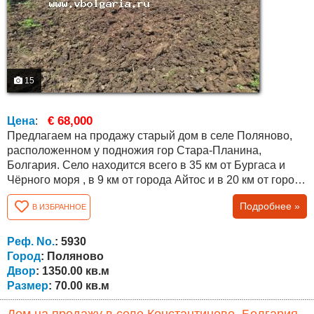
15
€ 68,000
Цена
:
Предлагаем на продажу старый дом в селе Поляново,
расположенном у подножия гор Стара-Планина,
Болгария. Село находится всего в 35 км от Бургаса и
Чёрного моря , в 9 км от города Айтос и в 20 км от города
Карнобат, что обеспечивает удобный доступ ко всем
Подробнее »
В ИЗБРАННОЕ
необходимым услугам и коммуникациям. Объект
представляет собой дом с прочной конструкцией,
подходящий для освежения, ремонта и модернизации в
Реф. No.
: 5930
соответствии с предпочтениями нового...
Город
: Поляново
Двор
: 1350.00 кв.м
Размер
: 70.00 кв.м