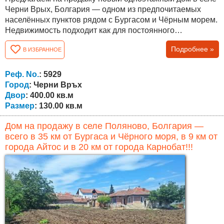
Черни Врых, Болгария — одном из предпочитаемых
населённых пунктов рядом с Бургасом и Чёрным морем.
Недвижимость подходит как для постоянного
проживания, так и для покупки дома в спокойном районе
Подробнее »
В ИЗБРАННОЕ
с быстрым доступом к городу. Площадь дома составляет
130 кв.м, площадь собственного участка — 400 кв.м.
Планировка удобная и функциональная. Дом состоит из
Реф. No.
: 5929
прихожей, просторной...
Город
: Черни Връх
Двор
: 400.00 кв.м
Размер
: 130.00 кв.м
Дом на продажу в селе Поляново, Болгария —
всего в 35 км от Бургаса и Чёрного моря, в 9 км от
города Айтос и в 20 км от города Карнобат!!!