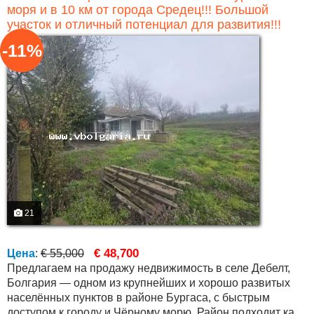
моря и в 10 км от города Средец!!! Большой
участок и отличный потенциал для развития!!!
-11%
21
€ 48,700
Цена
:
€ 55,000
Предлагаем на продажу недвижимость в селе Дебелт,
Болгария — одном из крупнейших и хорошо развитых
населённых пунктов в районе Бургаса, с быстрым
доступом к городу и Чёрному морю. Район подходит как