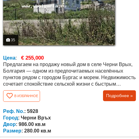
35
€ 255,000
Цена
:
Предлагаем на продажу новый дом в селе Черни Врых,
Болгария — одном из предпочитаемых населённых
пунктов рядом с городом Бургас и морем. Недвижимость
сочетает спокойствие сельской жизни с быстрым
доступом к городу, аэропорту и побережью Чёрного
Подробнее »
В ИЗБРАННОЕ
моря. Дом находится всего примерно в 10 км от Бургаса
и моря. Дом расположен на самостоятельном участке
площадью 986 кв.м и спроектирован с современной
Реф. No.
: 5928
архитектурой, удобной...
Город
: Черни Връх
Двор
: 986.00 кв.м
Размер
: 280.00 кв.м