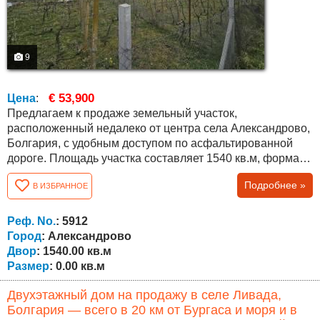
9
€ 53,900
Цена
:
Предлагаем к продаже земельный участок,
расположенный недалеко от центра села Александрово,
Болгария, с удобным доступом по асфальтированной
дороге. Площадь участка составляет 1540 кв.м, форма
— трапециевидная, с лицом к улице 16 метров, глубиной
Подробнее »
В ИЗБРАННОЕ
около 70 метров и задней границей около 30 метров.
Участок позволяет гибкое планирование и различные
варианты застройки. Подходит для жилищного
Реф. No.
: 5912
строительства, разрешено низкое...
Город
: Александрово
Двор
: 1540.00 кв.м
Размер
: 0.00 кв.м
Двухэтажный дом на продажу в селе Ливада,
Болгария — всего в 20 км от Бургаса и моря и в