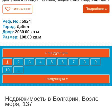
для постоянного проживания, так и для покупки
Подробнее »
В ИЗБРАННОЕ
недвижимости у моря в Болгарии. Объект расположен в
тихой части села, в сформированной жилой среде, среди
соседей есть иностранцы — англичане, немцы и
Реф. No.
: 5924
русскоязычные. Участок площадью...
Город
: Дебелт
Двор
: 2030.00 кв.м
Размер
: 108.00 кв.м
« предующая
1
2
3
4
5
6
7
8
9
10
...
следующая »
Недвижимость в Болгарии, Возле
моря, 137