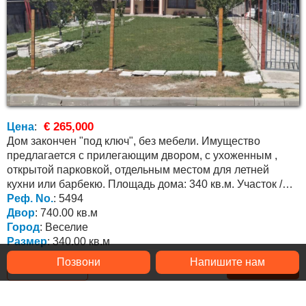
€ 265,000
Цена
:
Дом закончен "под ключ", без мебели. Имущество
предлагается с прилегающим двором, с ухоженным ,
открытой парковкой, отдельным местом для летней
кухни или барбекю. Площадь дома: 340 кв.м. Участок /
двор: 740...
Реф. No.
: 5494
Двор
: 740.00 кв.м
Город
: Веселие
Размер
: 340.00 кв.м
Позвони
Напишите нам
Подробнее »
В ИЗБРАННОЕ