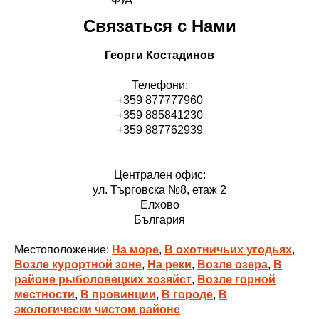
Связаться с Нами
Георги Костадинов
Телефони:
+359 877777960
+359 885841230
+359 887762939
Централен офис:
ул. Търговска №8, етаж 2
Елхово
България
Местоположение:
На море
,
В охотничьих угодьях
,
Возле курортной зоне
,
На реки
,
Возле озера
,
В
районе рыболовецких хозяйст
,
Возле горной
местности
,
В провинции
,
В городе
,
В
экологически чистом районе