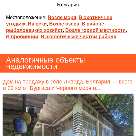
България
Местоположение:
Возле моря
,
В охотничьих
угодьях
,
На реки
,
Возле озера
,
В районе
рыболовецких хозяйст
,
Возле горной местности
,
В провинции
,
В экологически чистом районе
Аналогичные объекты
недвижимости
Дом на продажу в селе Ливада, Болгария — всего
в 20 км от Бургаса и Чёрного моря и...