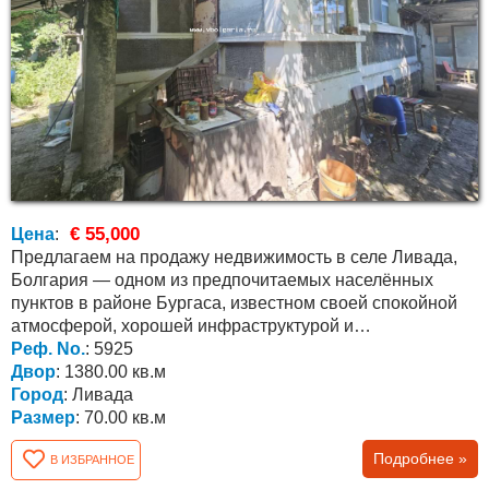
€ 55,000
Цена
:
Предлагаем на продажу недвижимость в селе Ливада,
Болгария — одном из предпочитаемых населённых
пунктов в районе Бургаса, известном своей спокойной
атмосферой, хорошей инфраструктурой и
международным...
Реф. No.
: 5925
Двор
: 1380.00 кв.м
Город
: Ливада
Размер
: 70.00 кв.м
Подробнее »
В ИЗБРАННОЕ