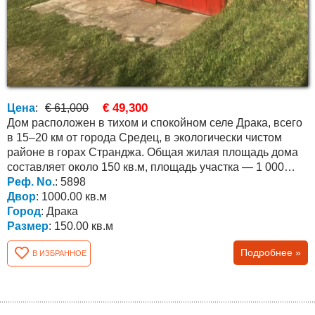
€ 49,300
Цена
:
€ 61,000
Дом расположен в тихом и спокойном селе Драка, всего
в 15–20 км от города Средец, в экологически чистом
районе в горах Странджа. Общая жилая площадь дома
составляет около 150 кв.м, площадь участка — 1 000
кв.м....
Реф. No.
: 5898
Двор
: 1000.00 кв.м
Город
: Драка
Размер
: 150.00 кв.м
Подробнее »
В ИЗБРАННОЕ