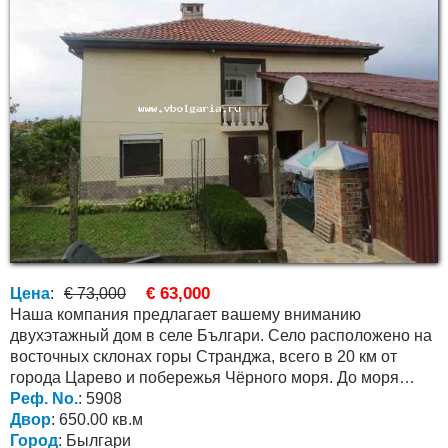
€ 63,000
Цена
:
€ 73,000
Наша компания предлагает вашему вниманию
двухэтажный дом в селе Българи. Село расположено на
восточных склонах горы Странджа, всего в 20 км от
города Царево и побережья Чёрного моря. До моря
ведёт...
Реф. No.
: 5908
Двор
: 650.00 кв.м
Город
: Былгари