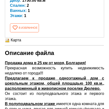
Двор:
1750.00 кв.м
Спален:
2
Ванных:
1
Этажи:
1
В ИЗБРАННОЕ
Карта
Описание файла
Продажа дома в 25 км от моря, Болгария!
Прекрасная возможность купить недвижимость
недалеко от города!!!
Предлагаем к продаже одноэтажный дом с
цокольным этажом, общей площадью 100 кв.м.,
расположенный в живописном поселке Дюлево.
Он состоит из полуподвального этажа и первого
этажа.
В полуподвальном этаже
имеется одна комната для
бытовых нужд, другая для зимней комнаты/подвала и