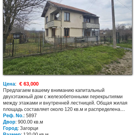
€ 63,000
Цена
:
Предлагаем вашему вниманию капитальный
двухэтажный дом с железобетонными перекрытиями
между этажами и внутренней лестницей. Общая жилая
площадь составляет около 120 кв.м и распределена
следующим...
Реф. No.
: 5897
Двор
: 900.00 кв.м
Город
: Загорци
Размер
: 120.00 кв.м