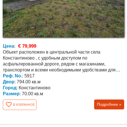
€ 79,999
Цена
:
Объект расположен в центральной части села
Константиново , с удобным доступом по
асфальтированной дороге, рядом с магазинами,
транспортом и всеми необходимыми удобствами для
постоянного проживания....
Реф. No.
: 5917
Двор
: 794.00 кв.м
Город
: Константиново
Размер
: 70.00 кв.м
Подробнее »
В ИЗБРАННОЕ