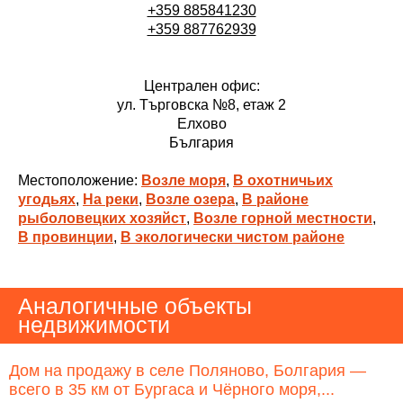
+359 885841230
+359 887762939
Централен офис:
ул. Търговска №8, етаж 2
Елхово
България
Местоположение:
Возле моря
,
В охотничьих
угодьях
,
На реки
,
Возле озера
,
В районе
рыболовецких хозяйст
,
Возле горной местности
,
В провинции
,
В экологически чистом районе
Аналогичные объекты
недвижимости
Дом на продажу в селе Поляново, Болгария —
всего в 35 км от Бургаса и Чёрного моря,...