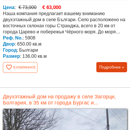
€ 63,000
Цена
:
€ 73,000
Наша компания предлагает вашему вниманию
двухэтажный дом в селе Българи. Село расположено на
восточных склонах горы Странджа, всего в 20 км от
города Царево и побережья Чёрного моря. До моря
ведёт...
Реф. No.
: 5908
Двор
: 650.00 кв.м
Город
: Былгари
Размер
: 136.00 кв.м
Подробнее »
В ИЗБРАННОЕ
Двухэтажный дом на продажу в селе Загорци,
Болгария, в 35 км от города Бургас и...