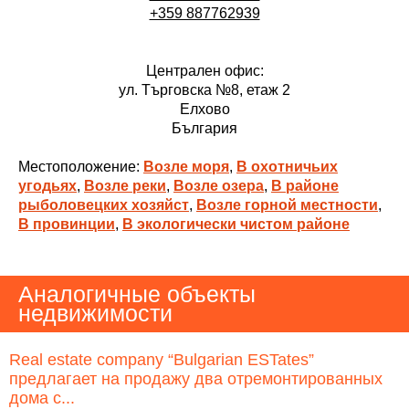
+359 887762939
Централен офис:
ул. Търговска №8, етаж 2
Елхово
България
Местоположение:
Возле моря
,
В охотничьих
угодьях
,
Возле реки
,
Возле озера
,
В районе
рыболовецких хозяйст
,
Возле горной местности
,
В провинции
,
В экологически чистом районе
Аналогичные объекты
недвижимости
Real estate company “Bulgarian ESTates”
предлагает на продажу два отремонтированных
дома с...