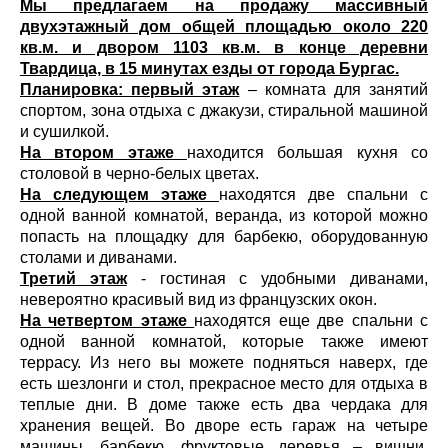
Мы предлагаем на продажу массивный
двухэтажный дом общей площадью около 220
кв.м. и двором 1103 кв.м. в конце деревни
Твардица, в 15 минутах езды от города Бургас.
Планировка: первый этаж
– комната для занятий
спортом, зона отдыха с джакузи, стиральной машиной
и сушилкой.
На втором этаже
находится большая кухня со
столовой в черно-белых цветах.
На следующем этаже
находятся две спальни с
одной ванной комнатой, веранда, из которой можно
попасть на площадку для барбекю, оборудованную
столами и диванами.
Третий этаж
- гостиная с удобными диванами,
невероятно красивый вид из французских окон.
На четвертом этаже
находятся еще две спальни с
одной ванной комнатой, которые также имеют
террасу. Из него вы можете подняться наверх, где
есть шезлонги и стол, прекрасное место для отдыха в
теплые дни. В доме также есть два чердака для
хранения вещей. Во дворе есть гараж на четыре
машины, барбекю, фруктовые деревья – вишни,