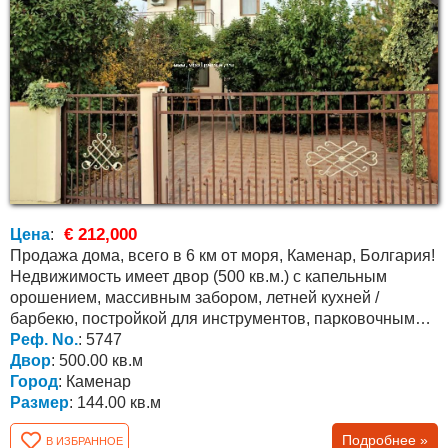
€ 212,000
Цена
:
Продажа дома, всего в 6 км от моря, Каменар, Болгария!
Недвижимость имеет двор (500 кв.м.) с капельным
орошением, массивным забором, летней кухней /
барбекю, постройкой для инструментов, парковочным
местом...
Реф. No.
: 5747
Двор
: 500.00 кв.м
Город
: Каменар
Размер
: 144.00 кв.м
Подробнее »
В ИЗБРАННОЕ