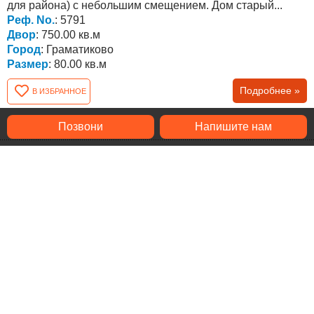
для района) с небольшим смещением. Дом старый...
Реф. No.
: 5791
Двор
: 750.00 кв.м
Город
: Граматиково
Размер
: 80.00 кв.м
Подробнее »
В ИЗБРАННОЕ
Позвони
Напишите нам
Продается дом в горах, в деревне Кости, всего в
22 км от курортного городка Царево...