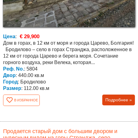
€ 29,900
Цена
:
Дом в горах, в 12 км от моря и города Царево, Болгария!
Бродилово – село в горах Странджа, расположенное в
12 км от города Царево и берега моря. Сочетание
горного воздуха, реки Велека, которая...
Реф. No.
: 5804
Двор
: 440.00 кв.м
Город
: Бродилово
Размер
: 112.00 кв.м
Подробнее »
В ИЗБРАННОЕ
Продается старый дом с большим двором и
чудесным видом на горы Странджа, село...