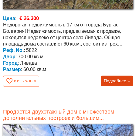
€ 26,300
Цена
:
Недорогая недвижимость в 17 км от города Бургас,
Болгария! Недвижимость, предлагаемая к продаже,
находится недалеко от центра села Ливада. Общая
площадь дома составляет 60 кв.м., состоит из трех
комнат....
Реф. No.
: 5822
Двор
: 700.00 кв.м
Город
: Ливада
Размер
: 60.00 кв.м
Подробнее »
В ИЗБРАННОЕ
Продается двухэтажный дом с множеством
дополнительных построек и большим...