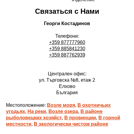
Связаться с Нами
Георги Костадинов
Телефони:
+359 877777960
+359 885841230
+359 887762939
Централен офис:
ул. Търговска №8, етаж 2
Елхово
България
Местоположение:
Возле моря
,
В охотничьих
угодьях
,
На реки
,
Возле озера
,
В районе
рыболовецких хозяйст
,
В провинции
,
В горной
местности
,
В экологически чистом районе