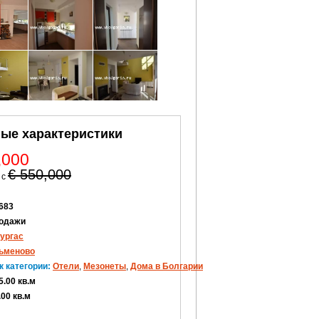
ые характеристики
,000
€ 550,000
 с
683
одажи
ургас
ьменово
к категории:
Oтели
,
Мезонеты
,
Дома в Болгарии
5.00 кв.м
.00 кв.м