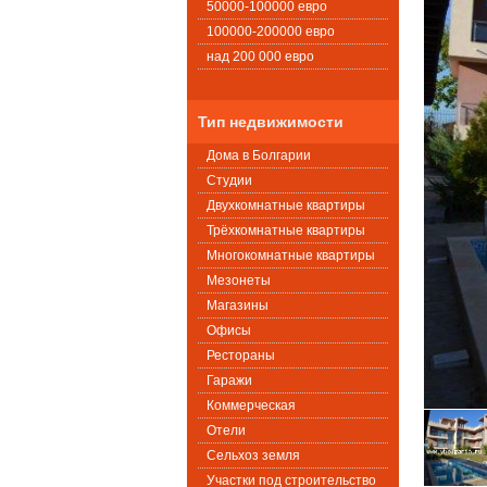
50000-100000 евро
100000-200000 евро
над 200 000 евро
Тип недвижимости
Дома в Болгарии
Студии
Двухкомнатные квартиры
Трёхкомнатные квартиры
Многокомнатные квартиры
Мезонеты
Магазины
Офисы
Рестораны
Гаражи
Коммерческая
Oтели
Сельхоз земля
Участки под строительство