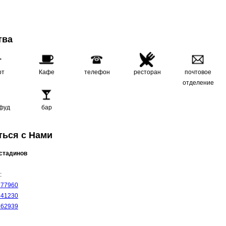
тва
рт
Кафе
телефон
ресторан
почтовое
отделение
фуд
бар
ться с Нами
остадинов
:
777960
841230
762939