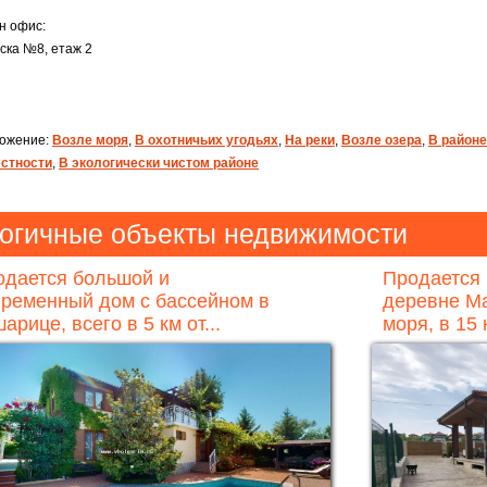
н офис:
вска №8, етаж 2
ожение:
Возле моря
,
В охотничьих угодьях
,
На реки
,
Возле озера
,
В районе
естности
,
В экологически чистом районе
огичные объекты недвижимости
одается большой и
Продается
временный дом с бассейном в
деревне Ма
арице, всего в 5 км от...
моря, в 15 к