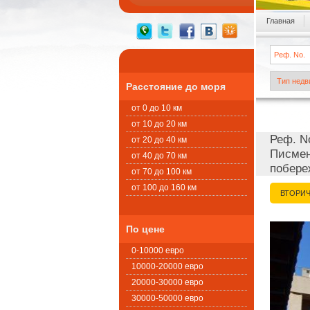
Главная
Расстояние до моря
от 0 до 10 км
от 10 до 20 км
Реф. N
от 20 до 40 км
Писмен
от 40 до 70 км
побере
от 70 до 100 км
от 100 до 160 км
ВТОРИ
По цене
0-10000 евро
10000-20000 евро
20000-30000 евро
30000-50000 евро