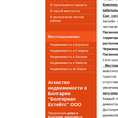
Комплекс
В горнолыжного курорта
кабельны
В горной местности
Сад сос
В экологически чистом
районе
бассейн 
чистом во
Писмен
Местонахожение
территор
располож
Недвижимость в Бургассе
Черномо
Недвижимость в Сливене
Писменов
Недвижимость в Хаскове
Село нахо
Недвижимость в Ямболе
Местор
Недвижимость во Варне
животного
туристов
Агенство
отсутстви
недвижимости в
увеличива
Болгарии
него опр
"Болгериан
Каждый го
Естейтс" ООО
демонстра
Достопри
Предлагаем
дома в
деревообр
Болгарии
,
квартиры в