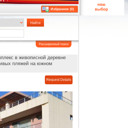
Избранное (
0
)
Расширенный поиск
мплекс в живописной деревне
асивых пляжей на южном
Request Details