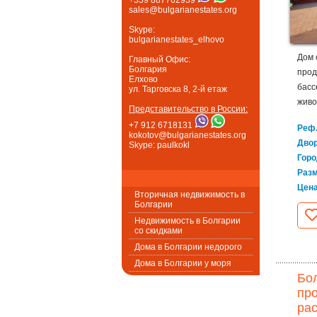
sales@bulgarianestates.org
Skype:
bulgarianestates_elhovo
Дом 
Главный Офис:
Болгария
прод
Елхово
басс
ул. Тарговска 8, 2-й етаж
живо
Представительство в России:
+7 912 6718131
Реф.
kokotov@bulgarianestates.org
Дво
Skype: paulkokl
Горо
Раз
Цен
Вторичная недвижимость в
Болгарии
Недвижимость в Болгарии
со скидками
Дома в Болгарии недорого
Дома в Болгарии у моря
Бо
про
рас