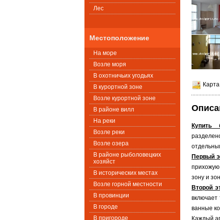
Лес
Местоположение
На море
Возле моря
В охотничьих угодьях
Карта
В курортной зоне
Возле курортной зоне
Описа
В районе вилл
На реки
Купить 
Возле реки
разделе
Возле озера
отдельным
В районе рыболовецких
Первый э
хозяйст
прихожую,
В исторических местах
зону и зо
Возле горной местности
Второй э
В провинции
включает 
В городе
ванные ко
В пригороде
Каждый а