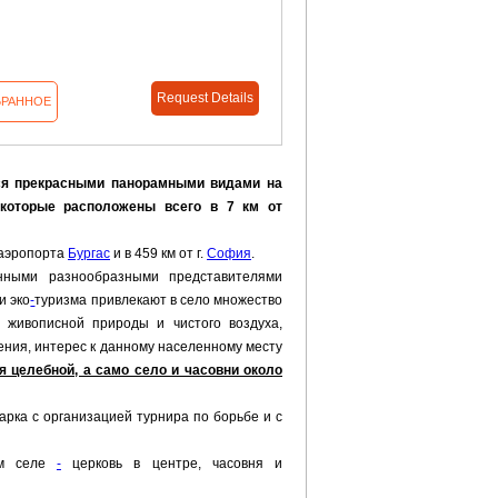
Request Details
БРАННОЕ
ься прекрасными панорамными видами на
 которые расположены всего в 7 км от
 аэропорта
Бургас
и в 459 км от г.
София
.
енными разнообразными представителями
и эко
-
туризма привлекают в село множество
 живописной природы и чистого воздуха,
ния, интерес к данному населенному месту
я целебной, а само село и часовни около
рка с организацией турнира по борьбе и с
ном селе
-
церковь в центре, часовня и