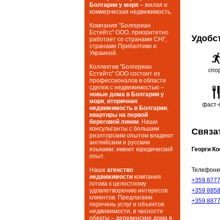
Болгарии у моря
– жилая и
коммерческая недвижимость.
Компания "Болгериан
Естейтс" ООО, приоритетно
Удобс
работает со странами СНГ,
странами Прибалтики и
Украиной.
Коллектив "Болгериан
спо
Естейтс" ООО состоит из
профессионалов в области
сделок с недвижимостью –
новые дома в Болгарии у
моря
,
вторичная
фаст-
недвижимость в Болгарии
,
квартиры на первой
береговой линии
. Наши
консультанты с большим
Связа
риэлторским опытом владеют
английским и русским
языками; имеют юридический
Георги К
опыт.
Наше
агенство
Телефони
недвижимости
компания
+359 877
готова к целостному
удовлетворению интересов
+359 885
клиентов. Предлагаем
+359 887
перечень услуг и объектов
недвижимости, в часности
обекты – деревенские дома в