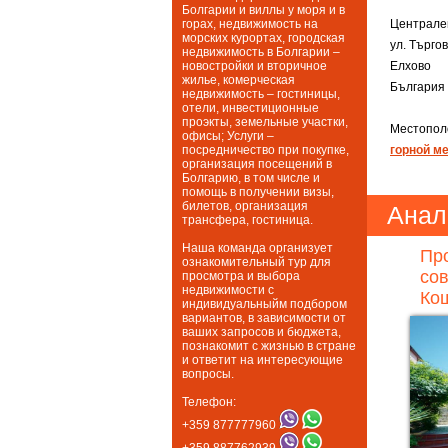
Болгарии и виллы у моря и в
горах, недвижимость на
Централе
морских курортах, городская
ул. Търго
недвижимость в Болгарии –
новостройки и вторичное
Елхово
жилье, комерческая
България
недвижимость – гостиницы,
отели, инвестиционные
проэкты, земельные участки,
Местопол
офисы; Услуги –
посредничество при покупке,
горной м
организация посещений в
Болгарию, в том числе и
помощь в получении визы,
билетов, организация
Анал
трансфера, гостиница.
Наша команда организует
Пр
ознакомительный тур для
со
просмотра и выбора
недвижимости с
Кош
индивидуальныйм подбором
вариантов, в зависимости от
ваших запросов и бюджета,
познакомит с жизнью в стране
и ответит на интересующие
вопросы.
Телефон:
+359 877777960
+359 887762939