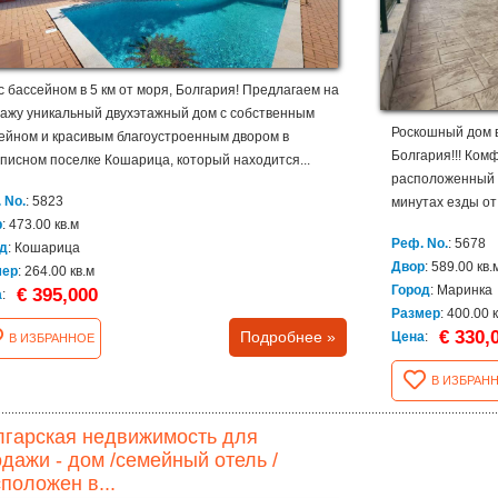
с бассейном в 5 км от моря, Болгария! Предлагаем на
ажу уникальный двухэтажный дом с собственным
Роскошный дом в
ейном и красивым благоустроенным двором в
Болгария!!! Ком
писном поселке Кошарица, который находится...
расположенный в
 No.
: 5823
минутах езды от
р
: 473.00 кв.м
Реф. No.
: 5678
д
: Кошарица
Двор
: 589.00 кв.
мер
: 264.00 кв.м
Город
: Маринка
€ 395,000
а
:
Размер
: 400.00 
€ 330,
Подробнее »
Цена
:
В ИЗБРАННОЕ
В ИЗБРАН
лгарская недвижимость для
дажи - дом /семейный отель /
положен в...