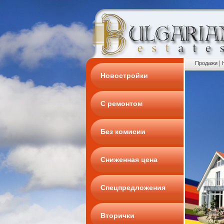
|
Продажи
Новостройки
С ремонтом
Без комисии
Сниженная цена
Спецпредложения
Вторички