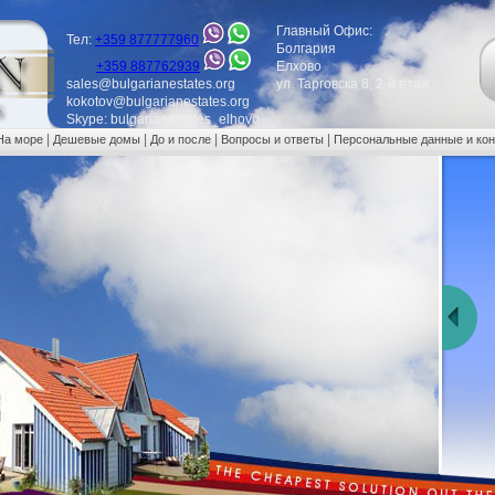
Главный Офис:
Тел:
+359 877777960
Болгария
+359 887762939
Елхово
sales@bulgarianestates.org
ул. Тарговска 8, 2-й етаж
kokotov@bulgarianestates.org
Skype: bulgarianestates_elhovo
|
|
|
|
На море
Дешевые домы
До и после
Вопросы и ответы
Персональные данные и ко