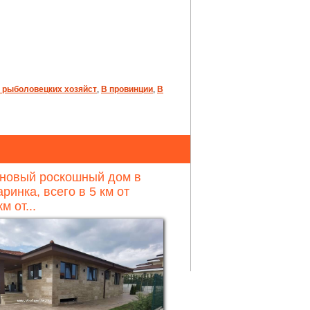
 рыболовецких хозяйст
,
В провинции
,
В
 новый роскошный дом в
ринка, всего в 5 км от
м от...