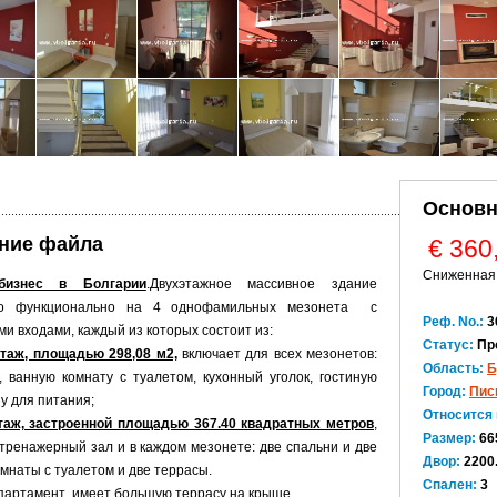
Основн
ние файла
€ 360
Сниженная
бизнес в Болгарии
.Двухэтажное массивное здание
но функционально на 4 однофамильных мезонета с
Реф. No.:
3
и входами, каждый из которых состоит из:
Статус:
Пр
таж, площадью 298,08 м2,
включает для всех мезонетов:
Область:
Б
 ванную комнату с туалетом, кухонный уголок, гостиную
Город:
Пис
ну для питания;
Относится 
таж, застроенной площадью 367.40 квадратных метров
,
Размер:
66
тренажерный зал и в каждом мезонете: две спальни и две
Двор:
2200
мнаты с туалетом и две террасы.
Спален:
3
партамент имеет большую террасу на крыше.