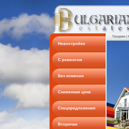
|
Продажи
Новостройки
С ремонтом
Без комисии
Сниженная цена
Спецпредложения
Вторички