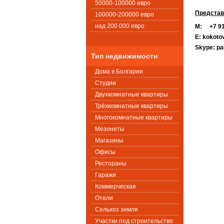
50000-100000 евро
Представ
100000-200000 евро
над 200 000 евро
М: +7 91
E: kokoto
Skype: pa
Тип недвижимости
Дома в Болгарии
Студии
Двухкомнатные квартиры
Трёхкомнатные квартиры
Многокомнатные квартиры
Мезонеты
Магазины
Офисы
Рестораны
Гаражи
Коммерческая
Oтели
Сельхоз земля
Участки под строительство