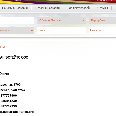
Почему в Болгарии
История Болгарии
Для покупателей
Oтзывы
ты
АН ЭСТЕЙТС ООО
Офис:
ово, п.и. 8700
вска", 2-ой этаж
9
877777960
885841230
887762939
@bulgarianestates.org