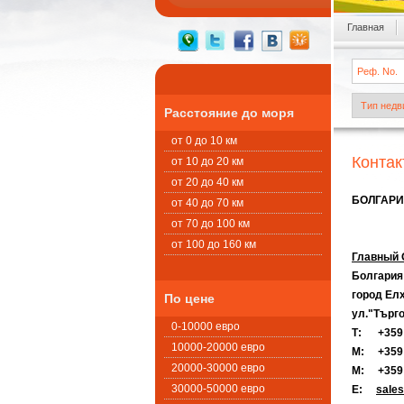
Главная
Расстояние до моря
от 0 до 10 км
Контак
от 10 до 20 км
от 20 до 40 км
БОЛГАРИ
от 40 до 70 км
от 70 до 100 км
от 100 до 160 км
Главный 
Болгария
город Елх
По цене
ул."Търго
0-10000 евро
Т: +35
10000-20000 евро
М: +359 
20000-30000 евро
М: +359 
30000-50000 евро
Е:
sales