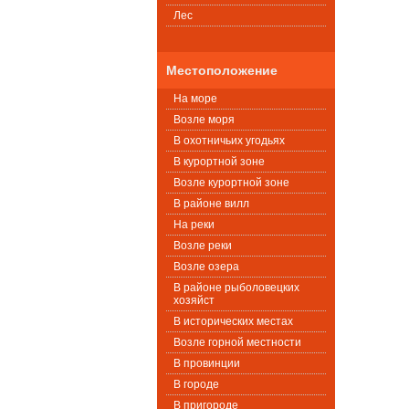
Лес
Местоположение
На море
Возле моря
В охотничьих угодьях
В курортной зоне
Возле курортной зоне
В районе вилл
На реки
Возле реки
Возле озера
В районе рыболовецких
хозяйст
В исторических местах
Возле горной местности
В провинции
В городе
В пригороде