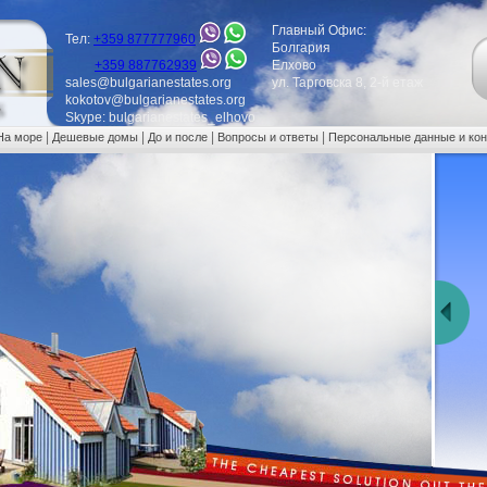
Главный Офис:
Тел:
+359 877777960
Болгария
+359 887762939
Елхово
sales@bulgarianestates.org
ул. Тарговска 8, 2-й етаж
kokotov@bulgarianestates.org
Skype: bulgarianestates_elhovo
|
|
|
|
На море
Дешевые домы
До и после
Вопросы и ответы
Персональные данные и ко