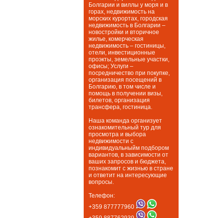
Болгарии и виллы у моря и в
горах, недвижимость на
морских курортах, городская
недвижимость в Болгарии –
новостройки и вторичное
жилье, комерческая
недвижимость – гостиницы,
отели, инвестиционные
проэкты, земельные участки,
офисы; Услуги –
посредничество при покупке,
организация посещений в
Болгарию, в том числе и
помощь в получении визы,
билетов, организация
трансфера, гостиница.
Наша команда организует
ознакомительный тур для
просмотра и выбора
недвижимости с
индивидуальныйм подбором
вариантов, в зависимости от
ваших запросов и бюджета,
познакомит с жизнью в стране
и ответит на интересующие
вопросы.
Телефон:
+359 877777960
+359 887762939