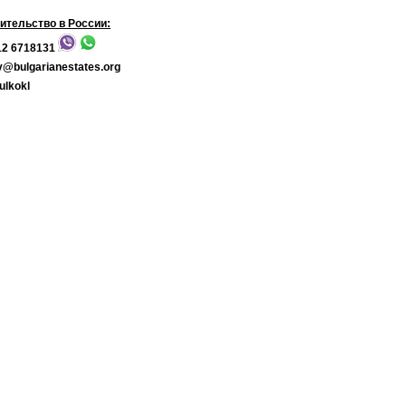
ительство в России:
2 6718131
v@bulgarianestates.org
ulkokl