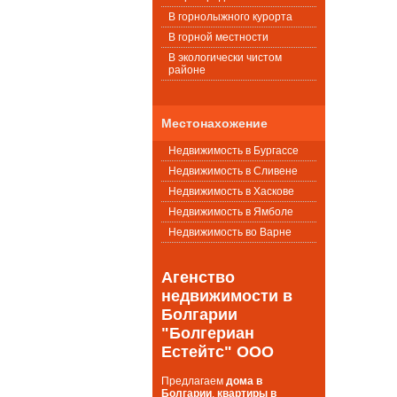
В горнолыжного курорта
В горной местности
В экологически чистом
районе
Местонахожение
Недвижимость в Бургассе
Недвижимость в Сливене
Недвижимость в Хаскове
Недвижимость в Ямболе
Недвижимость во Варне
Агенство
недвижимости в
Болгарии
"Болгериан
Естейтс" ООО
Предлагаем
дома в
Болгарии
,
квартиры в