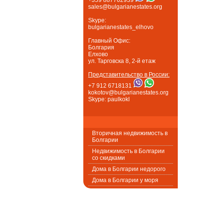
sales@bulgarianestates.org
Skype:
bulgarianestates_elhovo
Главный Офис:
Болгария
Елхово
ул. Тарговска 8, 2-й етаж
Представительство в России:
+7 912 6718131
kokotov@bulgarianestates.org
Skype: paulkokl
Вторичная недвижимость в
Болгарии
Недвижимость в Болгарии
со скидками
Дома в Болгарии недорого
Дома в Болгарии у моря