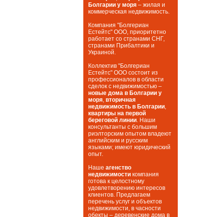
Болгарии у моря
– жилая и
коммерческая недвижимость.
Компания "Болгериан
Естейтс" ООО, приоритетно
работает со странами СНГ,
странами Прибалтики и
Украиной.
Коллектив "Болгериан
Естейтс" ООО состоит из
профессионалов в области
сделок с недвижимостью –
новые дома в Болгарии у
моря
,
вторичная
недвижимость в Болгарии
,
квартиры на первой
береговой линии
. Наши
консультанты с большим
риэлторским опытом владеют
английским и русским
языками; имеют юридический
опыт.
Наше
агенство
недвижимости
компания
готова к целостному
удовлетворению интересов
клиентов. Предлагаем
перечень услуг и объектов
недвижимости, в часности
обекты – деревенские дома в